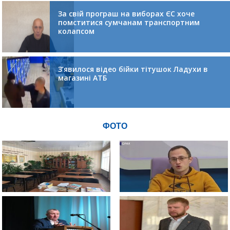
За свій програш на виборах ЄС хоче
помститися сумчанам транспортним
колапсом
З’явилося відео бійки тітушок Ладухи в
магазині АТБ
ФОТО