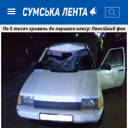
 тисяч гривень до першого класу: Пенсійний фонд Сум
аєнко: у Сумах погодили 115 компенсацій на відновле