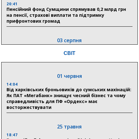
20:41
Пенсійний фонд Сумщини спрямував 0,2 млрд грн
на пенсії, страхові виплати та підтримку
прифронтових громад
03 серпня
18:54
СВІТ
Романько розширює програму відпочинку дітей із
прифронтової Сумщини: перша група оздоровилася
в Австрії
01 червня
18:30
Ніколаєнко: у Сумах погодили 115 компенсацій на
14:04
відновлення житла майже на 6,6 млн грн
Від харківських броньовиків до сумських махінацій:
Як ПАТ «Мегабанк» знищує чесний бізнес та чому
справедливість для ПФ «Ордекс» має
восторжествувати
31 липня
21:01
До 19 400 гривень на паливо: Пенсійний фонд
25 травня
Сумщини пояснив, як отримати допомогу на зиму
18:47