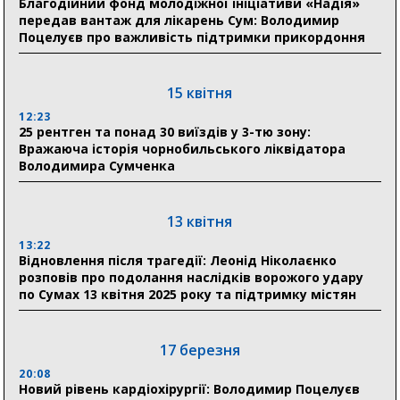
Благодійний фонд молодіжної ініціативи «Надія»
17:52
передав вантаж для лікарень Сум: Володимир
«Укрексімбанк» припиняє виплату пенсій: у
Поцелуєв про важливість підтримки прикордоння
Пенсійному фонді Сумщини пояснили, що робити
людям
15 квітня
11:00
Артем Кобзар вручив родинам 20 полеглих Героїв
12:23
відзнаки «Почесного громадянина міста Суми»
25 рентген та понад 30 виїздів у 3-тю зону:
Вражаюча історія чорнобильського ліквідатора
Володимира Сумченка
30 липня
19:38
Сумська клінічна лікарня Святого Пантелеймона
13 квітня
здобула головну відзнаку в медичній сфері України
13:22
Відновлення після трагедії: Леонід Ніколаєнко
18:33
розповів про подолання наслідків ворожого удару
Олексій Романько долучився до обговорення Плану
по Сумах 13 квітня 2025 року та підтримку містян
стійкості Сумщини з Прем’єр-міністром
18:11
17 березня
Місто посилює міжнародну співпрацю: Суми
отримали 12 потужних станцій для Пунктів обігріву
20:08
Новий рівень кардіохірургії: Володимир Поцелуєв