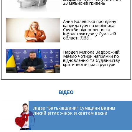
20 мільйонів гривень
Анна Валевська про єдину
кандидатуру на керівника
Служби відновлення та
інфраструктури у Сумській
області: Хіба...
Нардеп Микола Задорожній:
Маємо чотири напрямки по
відновленню та будівництву
критичної інфраструктури
ВІДЕО
Лідер “Батьківщини” Сумщини Вадим
Лисий вітає жінок зі святом весни