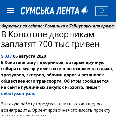
реться за світло: Романько об’єднує зусилля громади 
В Конотопе дворникам
й фонд Сумщини спрямував 0,2 млрд грн на пенсії, с
заплатят 700 тыс гривен
9:03 /
06 августа 2020
В Конотопе ищут дворников, которые вручную
собирать мусор у вместительных скамеек отдыха,
тротуаров, скверов, обочин дорог и остановок
общественного транспорта. Об этом сообщается
на сайте публичных закупок Prozorro, пишет
debaty.sumy.ua.
За такую работу городская власть готова щедро
вознаградить. Ориентировочная стоимость проекту