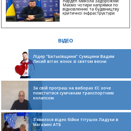
Нардеп Микола Задорожній:
Маємо чотири напрямки по
відновленню та будівництву
критичної інфраструктури
ВІДЕО
Лідер “Батьківщини” Сумщини Вадим
Лисий вітає жінок зі святом весни
За свій програш на виборах ЄС хоче
помститися сумчанам транспортним
колапсом
З’явилося відео бійки тітушок Ладухи в
магазині АТБ