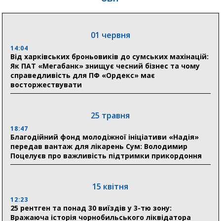
04 серпня
20:41
01 червня
Пенсійний фонд Сумщини спрямував 0,2 млрд грн
на пенсії, страхові виплати та підтримку
14:04
прифронтових громад
Від харківських броньовиків до сумських махінацій:
Як ПАТ «Мегабанк» знищує чесний бізнес та чому
справедливість для ПФ «Ордекс» має
восторжествувати
03 серпня
18:54
Романько розширює програму відпочинку дітей із
25 травня
прифронтової Сумщини: перша група оздоровилася
в Австрії
18:47
Благодійний фонд молодіжної ініціативи «Надія»
передав вантаж для лікарень Сум: Володимир
18:30
Поцелуєв про важливість підтримки прикордоння
Ніколаєнко: у Сумах погодили 115 компенсацій на
відновлення житла майже на 6,6 млн грн
15 квітня
31 липня
12:23
25 рентген та понад 30 виїздів у 3-тю зону:
21:01
Вражаюча історія чорнобильського ліквідатора
До 19 400 гривень на паливо: Пенсійний фонд