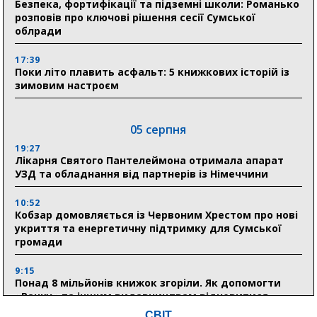
Безпека, фортифікації та підземні школи: Романько
розповів про ключові рішення сесії Сумської
облради
17:39
Поки літо плавить асфальт: 5 книжкових історій із
зимовим настроєм
05 серпня
19:27
Лікарня Святого Пантелеймона отримала апарат
УЗД та обладнання від партнерів із Німеччини
10:52
Кобзар домовляється із Червоним Хрестом про нові
укриття та енергетичну підтримку для Сумської
громади
9:15
Понад 8 мільйонів книжок згоріли. Як допомогти
«Ранку» та іншим видавництвам відновитися
СВІТ