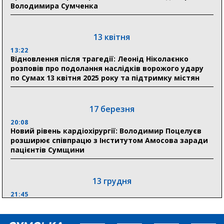
Володимира Сумченка
Сумщини пояснив, як отримати допомогу на зиму
17:52
«Укрексімбанк» припиняє виплату пенсій: у
13 квітня
Пенсійному фонді Сумщини пояснили, що робити
13:22
людям
Відновлення після трагедії: Леонід Ніколаєнко
розповів про подолання наслідків ворожого удару
11:00
по Сумах 13 квітня 2025 року та підтримку містян
Артем Кобзар вручив родинам 20 полеглих Героїв
відзнаки «Почесного громадянина міста Суми»
17 березня
20:08
30 липня
Новий рівень кардіохірургії: Володимир Поцелуєв
19:38
розширює співпрацю з Інститутом Амосова заради
Сумська клінічна лікарня Святого Пантелеймона
пацієнтів Сумщини
здобула головну відзнаку в медичній сфері України
13 грудня
21:45
“Внесення змін до процедури публічних закупівель має
збільшити завантаження стратегічних українських
виробників”, – нардеп Максим Гузенко