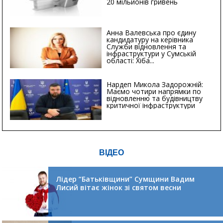
20 мільйонів гривень
Анна Валевська про єдину
кандидатуру на керівника
Служби відновлення та
інфраструктури у Сумській
області: Хіба...
Нардеп Микола Задорожній:
Маємо чотири напрямки по
відновленню та будівництву
критичної інфраструктури
ВІДЕО
Лідер “Батьківщини” Сумщини Вадим
Лисий вітає жінок зі святом весни