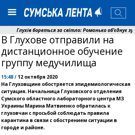
Глухів бореться за світло: Романько об’єднує зуси
В Глухове отправили на
Пенсійний фонд Сумщини спрямував 0,2 млрд грн н
дистанционное обучение
группу медучилища
15:48 /
12 октября 2020
На Глуховщине обостряется эпидемиологическая
ситуация. Начальница Глуховского отделения
Сумского областного лабораторного центра МЗ
Украины Марина Матвиенко обратилась к
глуховчан с просьбой соблюдать правила
карантина в связи с обострением ситуации в
городе и районе.