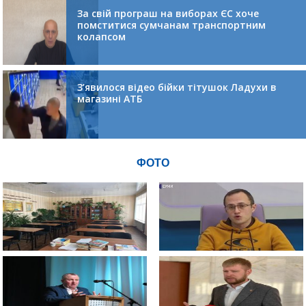
За свій програш на виборах ЄС хоче
помститися сумчанам транспортним
колапсом
З’явилося відео бійки тітушок Ладухи в
магазині АТБ
ФОТО