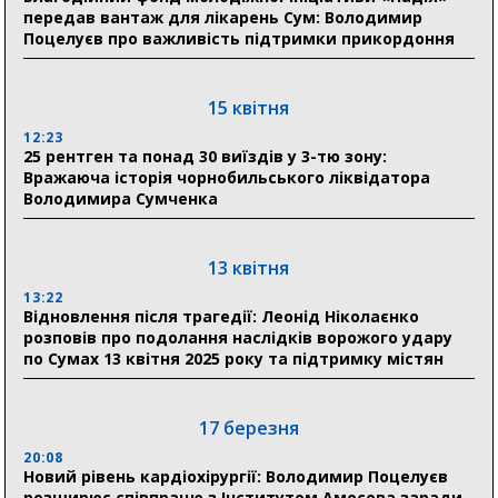
прифронтової Сумщини: перша група оздоровилася
передав вантаж для лікарень Сум: Володимир
в Австрії
Поцелуєв про важливість підтримки прикордоння
18:30
Ніколаєнко: у Сумах погодили 115 компенсацій на
15 квітня
відновлення житла майже на 6,6 млн грн
12:23
25 рентген та понад 30 виїздів у 3-тю зону:
Вражаюча історія чорнобильського ліквідатора
31 липня
Володимира Сумченка
21:01
До 19 400 гривень на паливо: Пенсійний фонд
Сумщини пояснив, як отримати допомогу на зиму
13 квітня
13:22
17:52
Відновлення після трагедії: Леонід Ніколаєнко
«Укрексімбанк» припиняє виплату пенсій: у
розповів про подолання наслідків ворожого удару
Пенсійному фонді Сумщини пояснили, що робити
по Сумах 13 квітня 2025 року та підтримку містян
людям
11:00
Артем Кобзар вручив родинам 20 полеглих Героїв
17 березня
відзнаки «Почесного громадянина міста Суми»
20:08
Новий рівень кардіохірургії: Володимир Поцелуєв
розширює співпрацю з Інститутом Амосова заради