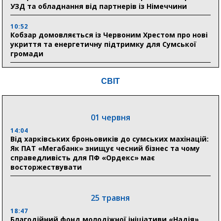
УЗД та обладнання від партнерів із Німеччини
10:52
Кобзар домовляється із Червоним Хрестом про нові
укриття та енергетичну підтримку для Сумської
громади
9:15
СВІТ
Понад 8 мільйонів книжок згоріли. Як допомогти
«Ранку» та іншим видавництвам відновитися
01 червня
04 серпня
14:04
20:41
Від харківських броньовиків до сумських махінацій:
Пенсійний фонд Сумщини спрямував 0,2 млрд грн
Як ПАТ «Мегабанк» знищує чесний бізнес та чому
на пенсії, страхові виплати та підтримку
справедливість для ПФ «Ордекс» має
прифронтових громад
восторжествувати
03 серпня
25 травня
18:54
18:47
Романько розширює програму відпочинку дітей із
Благодійний фонд молодіжної ініціативи «Надія»