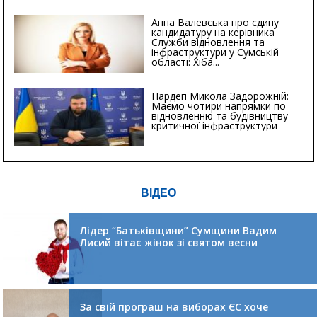
Анна Валевська про єдину
кандидатуру на керівника
Служби відновлення та
інфраструктури у Сумській
області: Хіба...
Нардеп Микола Задорожній:
Маємо чотири напрямки по
відновленню та будівництву
критичної інфраструктури
ВІДЕО
Лідер “Батьківщини” Сумщини Вадим
Лисий вітає жінок зі святом весни
За свій програш на виборах ЄС хоче