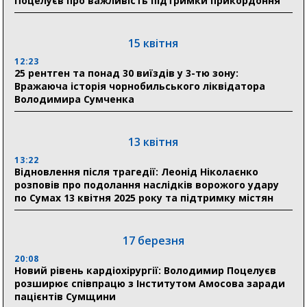
Поцелуєв про важливість підтримки прикордоння
18:30
Ніколаєнко: у Сумах погодили 115 компенсацій на
15 квітня
відновлення житла майже на 6,6 млн грн
12:23
25 рентген та понад 30 виїздів у 3-тю зону:
Вражаюча історія чорнобильського ліквідатора
31 липня
Володимира Сумченка
21:01
До 19 400 гривень на паливо: Пенсійний фонд
Сумщини пояснив, як отримати допомогу на зиму
13 квітня
13:22
17:52
Відновлення після трагедії: Леонід Ніколаєнко
«Укрексімбанк» припиняє виплату пенсій: у
розповів про подолання наслідків ворожого удару
Пенсійному фонді Сумщини пояснили, що робити
по Сумах 13 квітня 2025 року та підтримку містян
людям
11:00
Артем Кобзар вручив родинам 20 полеглих Героїв
17 березня
відзнаки «Почесного громадянина міста Суми»
20:08
Новий рівень кардіохірургії: Володимир Поцелуєв
розширює співпрацю з Інститутом Амосова заради
30 липня
пацієнтів Сумщини