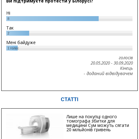
Ви підтримуєте протести у Білорусі?
Ні
8
Так
2
Мені байдуже
1
голос
голосів
20.05.2020
-
30.09.2020
Кінець
- доданий відвідувачем
СТАТТІ
Лише на покупці одного
томографа збитки для
медицини Сум можуть сягати
20 мільйонів гривень