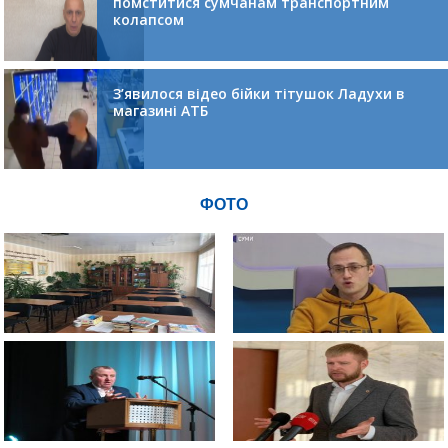
помститися сумчанам транспортним
колапсом
З’явилося відео бійки тітушок Ладухи в
магазині АТБ
ФОТО