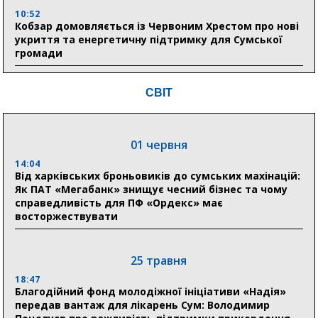
10:52
Кобзар домовляється із Червоним Хрестом про нові
укриття та енергетичну підтримку для Сумської
громади
9:15
СВІТ
Понад 8 мільйонів книжок згоріли. Як допомогти
«Ранку» та іншим видавництвам відновитися
01 червня
04 серпня
14:04
20:41
Від харківських броньовиків до сумських махінацій:
Пенсійний фонд Сумщини спрямував 0,2 млрд грн
Як ПАТ «Мегабанк» знищує чесний бізнес та чому
на пенсії, страхові виплати та підтримку
справедливість для ПФ «Ордекс» має
прифронтових громад
восторжествувати
03 серпня
25 травня
18:54
18:47
Романько розширює програму відпочинку дітей із
Благодійний фонд молодіжної ініціативи «Надія»
прифронтової Сумщини: перша група оздоровилася
передав вантаж для лікарень Сум: Володимир
в Австрії