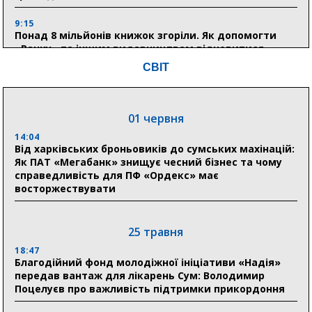
9:15
Понад 8 мільйонів книжок згоріли. Як допомогти
«Ранку» та іншим видавництвам відновитися
СВІТ
04 серпня
20:41
01 червня
Пенсійний фонд Сумщини спрямував 0,2 млрд грн
на пенсії, страхові виплати та підтримку
14:04
прифронтових громад
Від харківських броньовиків до сумських махінацій:
Як ПАТ «Мегабанк» знищує чесний бізнес та чому
справедливість для ПФ «Ордекс» має
восторжествувати
03 серпня
18:54
Романько розширює програму відпочинку дітей із
25 травня
прифронтової Сумщини: перша група оздоровилася
в Австрії
18:47
Благодійний фонд молодіжної ініціативи «Надія»
передав вантаж для лікарень Сум: Володимир
18:30
Поцелуєв про важливість підтримки прикордоння
Ніколаєнко: у Сумах погодили 115 компенсацій на
відновлення житла майже на 6,6 млн грн