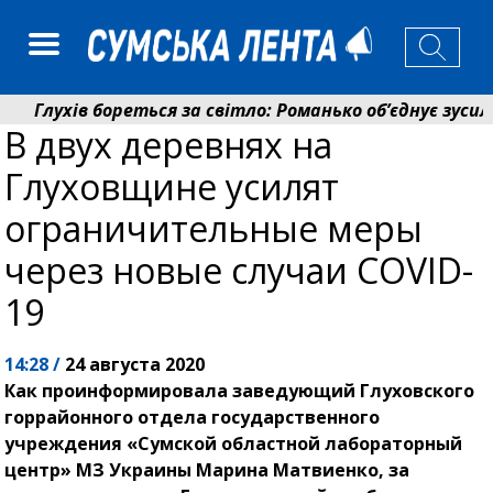
Глухів бореться за світло: Романько об’єднує зусилля
В двух деревнях на
Пенсійний фонд Сумщини спрямував 0,2 млрд грн на п
Глуховщине усилят
ограничительные меры
через новые случаи COVID-
19
14:28 /
24 августа 2020
Как проинформировала заведующий Глуховского
горрайонного отдела государственного
учреждения «Сумской областной лабораторный
центр» МЗ Украины Марина Матвиенко, за