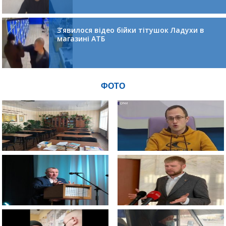
З’явилося відео бійки тітушок Ладухи в
магазині АТБ
ФОТО