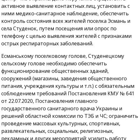
активное выявление контактных лиц, установить с
ними медико-санитарное наблюдение, обеспечить
контроль состояния всех жителей поселка Эсмань и
села Студенок, путем посещения или опрос по
телефону с целью выявления жителей с признаками
острых респираторных заболеваний.
Есманському поселковому голове, Студенецкому
сельскому голове необходимо обеспечить
функционирование общественных зданий,
сооружений (магазины, заведения общественного
питания, учреждения культуры и т.п.) с обязательным
соблюдением требований Постановления КМУ № 641
от 22.07.2020, Постановления главного
государственного санитарного врача Украины и
решений областной комиссии по ТЭБ и ЧС; ограничить
проведение массовых культурных, спортивных,
развлекательных, социальных, религиозных,
рекламных и других мероприятий; усилить работу