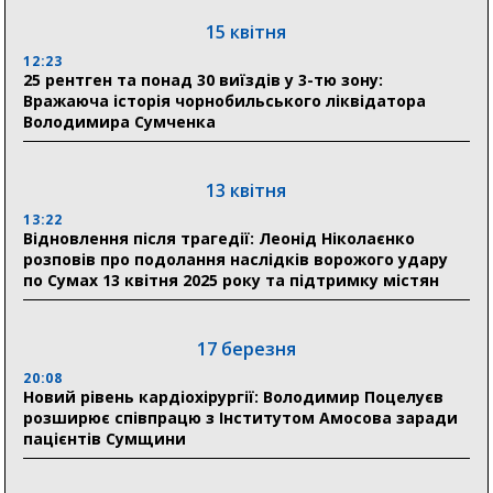
15 квітня
31 липня
12:23
25 рентген та понад 30 виїздів у 3-тю зону:
21:01
Вражаюча історія чорнобильського ліквідатора
До 19 400 гривень на паливо: Пенсійний фонд
Володимира Сумченка
Сумщини пояснив, як отримати допомогу на зиму
17:52
«Укрексімбанк» припиняє виплату пенсій: у
13 квітня
Пенсійному фонді Сумщини пояснили, що робити
13:22
людям
Відновлення після трагедії: Леонід Ніколаєнко
розповів про подолання наслідків ворожого удару
11:00
по Сумах 13 квітня 2025 року та підтримку містян
Артем Кобзар вручив родинам 20 полеглих Героїв
відзнаки «Почесного громадянина міста Суми»
17 березня
20:08
30 липня
Новий рівень кардіохірургії: Володимир Поцелуєв
19:38
розширює співпрацю з Інститутом Амосова заради
Сумська клінічна лікарня Святого Пантелеймона
пацієнтів Сумщини
здобула головну відзнаку в медичній сфері України