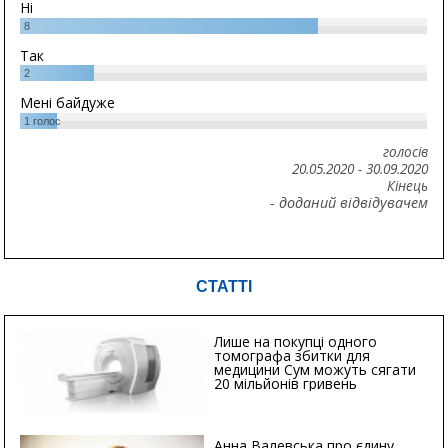
Ні
8
Так
2
Мені байдуже
1
голос
голосів
20.05.2020
-
30.09.2020
Кінець
- доданий відвідувачем
СТАТТІ
Лише на покупці одного
томографа збитки для
медицини Сум можуть сягати
20 мільйонів гривень
Анна Валевська про єдину