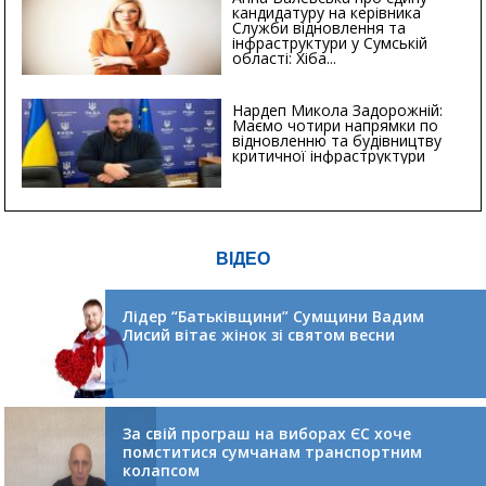
кандидатуру на керівника
Служби відновлення та
інфраструктури у Сумській
області: Хіба...
Нардеп Микола Задорожній:
Маємо чотири напрямки по
відновленню та будівництву
критичної інфраструктури
ВІДЕО
Лідер “Батьківщини” Сумщини Вадим
Лисий вітає жінок зі святом весни
За свій програш на виборах ЄС хоче
помститися сумчанам транспортним
колапсом