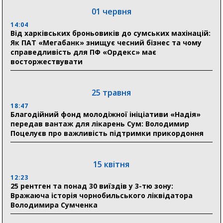
01 червня
18:30
Ніколаєнко: у Сумах погодили 115 компенсацій на
14:04
відновлення житла майже на 6,6 млн грн
Від харківських броньовиків до сумських махінацій:
Як ПАТ «Мегабанк» знищує чесний бізнес та чому
справедливість для ПФ «Ордекс» має
восторжествувати
31 липня
21:01
До 19 400 гривень на паливо: Пенсійний фонд
25 травня
Сумщини пояснив, як отримати допомогу на зиму
18:47
Благодійний фонд молодіжної ініціативи «Надія»
17:52
передав вантаж для лікарень Сум: Володимир
«Укрексімбанк» припиняє виплату пенсій: у
Поцелуєв про важливість підтримки прикордоння
Пенсійному фонді Сумщини пояснили, що робити
людям
15 квітня
11:00
Артем Кобзар вручив родинам 20 полеглих Героїв
12:23
відзнаки «Почесного громадянина міста Суми»
25 рентген та понад 30 виїздів у 3-тю зону:
Вражаюча історія чорнобильського ліквідатора
Володимира Сумченка
30 липня