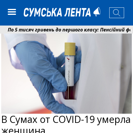
По 5 тисяч гривень до першого класу: Пенсійний фон
Ніколаєнко: у Сумах погодили 115 компенсацій на відн
В Cумах от COVID-19 умерла
женщина