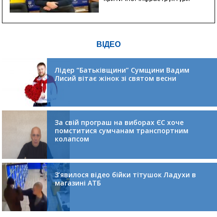
ВІДЕО
Лідер “Батьківщини” Сумщини Вадим
Лисий вітає жінок зі святом весни
За свій програш на виборах ЄС хоче
помститися сумчанам транспортним
колапсом
З’явилося відео бійки тітушок Ладухи в
магазині АТБ