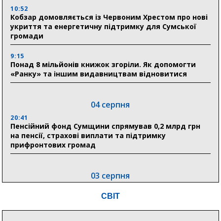
10:52
Кобзар домовляється із Червоним Хрестом про нові
укриття та енергетичну підтримку для Сумської
громади
9:15
Понад 8 мільйонів книжок згоріли. Як допомогти
«Ранку» та іншим видавництвам відновитися
04 серпня
20:41
Пенсійний фонд Сумщини спрямував 0,2 млрд грн
на пенсії, страхові виплати та підтримку
прифронтових громад
03 серпня
18:54
СВІТ
Романько розширює програму відпочинку дітей із
прифронтової Сумщини: перша група оздоровилася
в Австрії