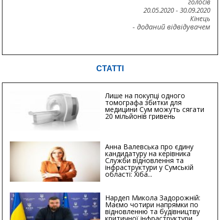
голосів
20.05.2020
-
30.09.2020
Кінець
- доданий відвідувачем
СТАТТІ
Лише на покупці одного
томографа збитки для
медицини Сум можуть сягати
20 мільйонів гривень
Анна Валевська про єдину
кандидатуру на керівника
Служби відновлення та
інфраструктури у Сумській
області: Хіба...
Нардеп Микола Задорожній:
Маємо чотири напрямки по
відновленню та будівництву
критичної інфраструктури