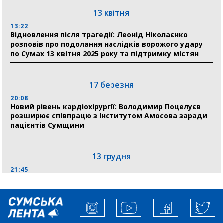
19:38
Сумська клінічна лікарня Святого Пантелеймона
13 квітня
здобула головну відзнаку в медичній сфері України
13:22
Відновлення після трагедії: Леонід Ніколаєнко
18:33
розповів про подолання наслідків ворожого удару
Олексій Романько долучився до обговорення Плану
по Сумах 13 квітня 2025 року та підтримку містян
стійкості Сумщини з Прем’єр-міністром
18:11
17 березня
Місто посилює міжнародну співпрацю: Суми
отримали 12 потужних станцій для Пунктів обігріву
20:08
Новий рівень кардіохірургії: Володимир Поцелуєв
розширює співпрацю з Інститутом Амосова заради
пацієнтів Сумщини
13 грудня
21:45
“Внесення змін до процедури публічних закупівель має
збільшити завантаження стратегічних українських
виробників”, – нардеп Максим Гузенко