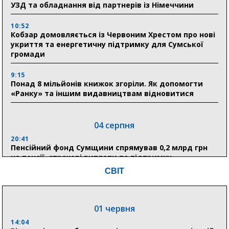
УЗД та обладнання від партнерів із Німеччини
10:52
Кобзар домовляється із Червоним Хрестом про нові
укриття та енергетичну підтримку для Сумської
громади
9:15
Понад 8 мільйонів книжок згоріли. Як допомогти
«Ранку» та іншим видавництвам відновитися
04 серпня
20:41
Пенсійний фонд Сумщини спрямував 0,2 млрд грн
на пенсії, страхові виплати та підтримку
прифронтових громад
СВІТ
03 серпня
01 червня
18:54
Романько розширює програму відпочинку дітей із
14:04