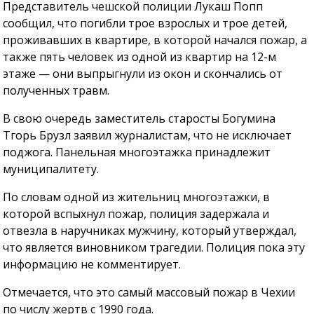
Представитель чешской полиции Лукаш Попп
сообщил, что погибли трое взрослых и трое детей,
проживавших в квартире, в которой начался пожар, а
также пять человек из одной из квартир на 12-м
этаже — они выпрыгнули из окон и скончались от
полученных травм.
В свою очередь заместитель старосты Богумина
Тгорь Брузл заявил журналистам, что не исключает
поджога. Панельная многоэтажка принадлежит
муниципалитету.
По словам одной из жительниц многоэтажки, в
которой вспыхнул пожар, полиция задержала и
отвезла в наручниках мужчину, который утверждал,
что является виновником трагедии. Полиция пока эту
информацию не комментирует.
Отмечается, что это самый массовый пожар в Чехии
по числу жертв с 1990 года.