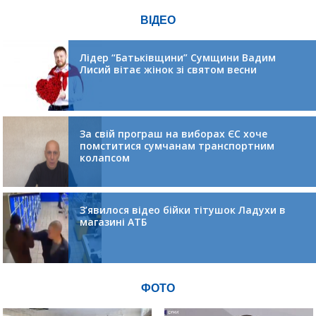
ВІДЕО
Лідер “Батьківщини” Сумщини Вадим
Лисий вітає жінок зі святом весни
За свій програш на виборах ЄС хоче
помститися сумчанам транспортним
колапсом
З’явилося відео бійки тітушок Ладухи в
магазині АТБ
ФОТО