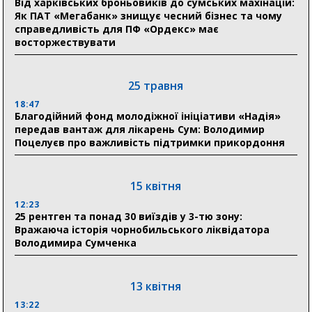
прифронтової Сумщини: перша група оздоровилася
Від харківських броньовиків до сумських махінацій:
в Австрії
Як ПАТ «Мегабанк» знищує чесний бізнес та чому
справедливість для ПФ «Ордекс» має
восторжествувати
18:30
Ніколаєнко: у Сумах погодили 115 компенсацій на
відновлення житла майже на 6,6 млн грн
25 травня
18:47
31 липня
Благодійний фонд молодіжної ініціативи «Надія»
передав вантаж для лікарень Сум: Володимир
21:01
Поцелуєв про важливість підтримки прикордоння
До 19 400 гривень на паливо: Пенсійний фонд
Сумщини пояснив, як отримати допомогу на зиму
15 квітня
17:52
«Укрексімбанк» припиняє виплату пенсій: у
12:23
Пенсійному фонді Сумщини пояснили, що робити
25 рентген та понад 30 виїздів у 3-тю зону:
людям
Вражаюча історія чорнобильського ліквідатора
Володимира Сумченка
11:00
Артем Кобзар вручив родинам 20 полеглих Героїв
відзнаки «Почесного громадянина міста Суми»
13 квітня
13:22