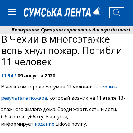
Ветеранам Сумщини спростять доступ до пенсій і 
В Чехии в многоэтажке
Романько розширює програму відпочинку дітей із пр
вспыхнул пожар. Погибли
11 человек
11:54 /
09 августа 2020
В чешском городе Богумин 11 человек
погибли в
результате пожара
, который возник на 11 этаже 13-
этажного жилого дома. Среди жертв есть и дети.
Об этом в субботу, 8 августа,
информирует
издание
Lidové noviny.