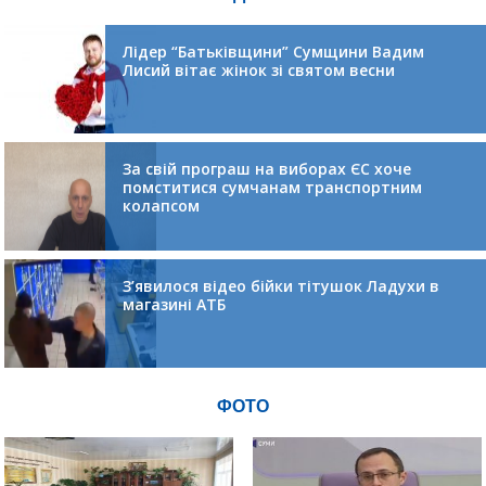
Лідер “Батьківщини” Сумщини Вадим
Лисий вітає жінок зі святом весни
За свій програш на виборах ЄС хоче
помститися сумчанам транспортним
колапсом
З’явилося відео бійки тітушок Ладухи в
магазині АТБ
ФОТО