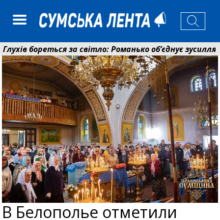
ів бореться за світло: Романько об’єднує зусилля гром
ійний фонд Сумщини спрямував 0,2 млрд грн на пенсі
В Белополье отметили