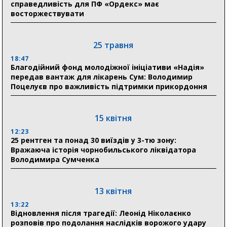
справедливість для ПФ «Ордекс» має
восторжествувати
03 серпня
18:54
Романько розширює програму відпочинку дітей із
25 травня
прифронтової Сумщини: перша група оздоровилася
в Австрії
18:47
Благодійний фонд молодіжної ініціативи «Надія»
передав вантаж для лікарень Сум: Володимир
18:30
Поцелуєв про важливість підтримки прикордоння
Ніколаєнко: у Сумах погодили 115 компенсацій на
відновлення житла майже на 6,6 млн грн
15 квітня
31 липня
12:23
25 рентген та понад 30 виїздів у 3-тю зону:
21:01
Вражаюча історія чорнобильського ліквідатора
До 19 400 гривень на паливо: Пенсійний фонд
Володимира Сумченка
Сумщини пояснив, як отримати допомогу на зиму
17:52
«Укрексімбанк» припиняє виплату пенсій: у
13 квітня
Пенсійному фонді Сумщини пояснили, що робити
13:22
людям
Відновлення після трагедії: Леонід Ніколаєнко
розповів про подолання наслідків ворожого удару