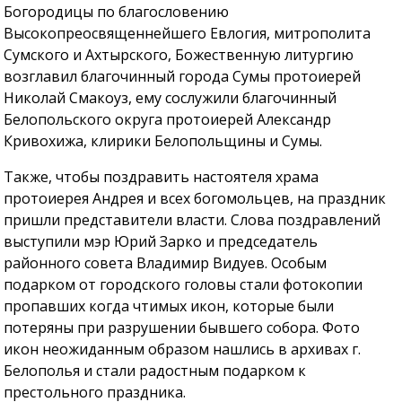
Богородицы по благословению
Высокопреосвященнейшего Евлогия, митрополита
Сумского и Ахтырского, Божественную литургию
возглавил благочинный города Сумы протоиерей
Николай Смакоуз, ему сослужили благочинный
Белопольского округа протоиерей Александр
Кривохижа, клирики Белопольщины и Сумы.
Также, чтобы поздравить настоятеля храма
протоиерея Андрея и всех богомольцев, на праздник
пришли представители власти. Слова поздравлений
выступили мэр Юрий Зарко и председатель
районного совета Владимир Видуев. Особым
подарком от городского головы стали фотокопии
пропавших когда чтимых икон, которые были
потеряны при разрушении бывшего собора. Фото
икон неожиданным образом нашлись в архивах г.
Белополья и стали радостным подарком к
престольного праздника.