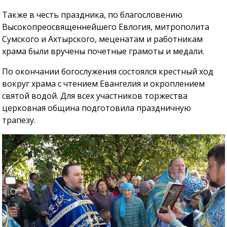
Также в честь праздника, по благословению
Высокопреосвященнейшего Евлогия, митрополита
Сумского и Ахтырского, меценатам и работникам
храма были вручены почетные грамоты и медали.
По окончании богослужения состоялся крестный ход
вокруг храма с чтением Евангелия и окроплением
святой водой. Для всех участников торжества
церковная община подготовила праздничную
трапезу.