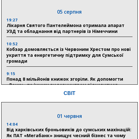
05 серпня
19:27
Лікарня Святого Пантелеймона отримала апарат
УЗД та обладнання від партнерів із Німеччини
10:52
Кобзар домовляється із Червоним Хрестом про нові
укриття та енергетичну підтримку для Сумської
громади
9:15
Понад 8 мільйонів книжок згоріли. Як допомогти
«Ранку» та іншим видавництвам відновитися
СВІТ
04 серпня
20:41
01 червня
Пенсійний фонд Сумщини спрямував 0,2 млрд грн
на пенсії, страхові виплати та підтримку
14:04
прифронтових громад
Від харківських броньовиків до сумських махінацій:
Як ПАТ «Мегабанк» знищує чесний бізнес та чому