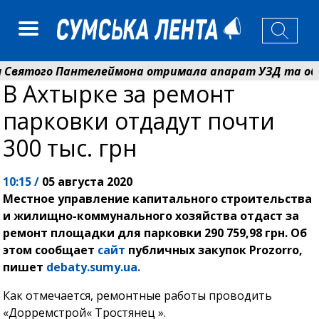
того Пантелеймона отримала апарат УЗД та обладнан
В Ахтырке за ремонт
р вручив родинам 20 полеглих Героїв відзнаки «Почес
парковки отдадут почти
300 тыс. грн
10:15 /
05 августа 2020
Местное управление капитального строительства
и жилищно-коммунального хозяйства отдаст за
ремонт площадки для парковки 290 759,98 грн. Об
этом сообщает
сайт
публичных закупок Prozorro,
пишет
debaty.sumy.ua.
Как отмечается, ремонтные работы проводить
«Дорремстрой« Тростянец ».