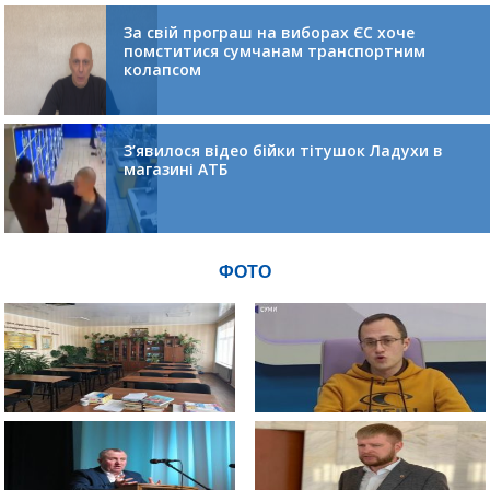
За свій програш на виборах ЄС хоче
помститися сумчанам транспортним
колапсом
З’явилося відео бійки тітушок Ладухи в
магазині АТБ
ФОТО