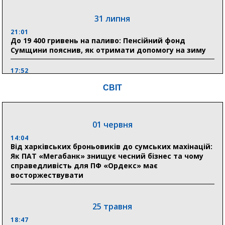
31 липня
21:01
До 19 400 гривень на паливо: Пенсійний фонд
Сумщини пояснив, як отримати допомогу на зиму
17:52
«Укрексімбанк» припиняє виплату пенсій: у
СВІТ
Пенсійному фонді Сумщини пояснили, що робити
людям
11:00
01 червня
Артем Кобзар вручив родинам 20 полеглих Героїв
відзнаки «Почесного громадянина міста Суми»
14:04
Від харківських броньовиків до сумських махінацій:
Як ПАТ «Мегабанк» знищує чесний бізнес та чому
справедливість для ПФ «Ордекс» має
30 липня
восторжествувати
19:38
Сумська клінічна лікарня Святого Пантелеймона
здобула головну відзнаку в медичній сфері України
25 травня
18:47
18:33