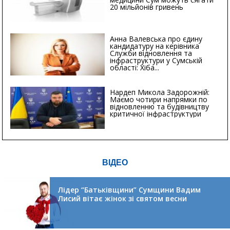
20 мільйонів гривень
Анна Валевська про єдину
кандидатуру на керівника
Служби відновлення та
інфраструктури у Сумській
області: Хіба...
Нардеп Микола Задорожній:
Маємо чотири напрямки по
відновленню та будівництву
критичної інфраструктури
ВІДЕО
Лідер “Батьківщини” Сумщини Вадим
Лисий вітає жінок зі святом весни