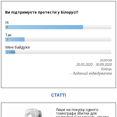
Ви підтримуєте протести у Білорусі?
Ні
8
Так
2
Мені байдуже
1
голос
голосів
20.05.2020
-
30.09.2020
Кінець
- доданий відвідувачем
СТАТТІ
Лише на покупці одного
томографа збитки для
медицини Сум можуть сягати