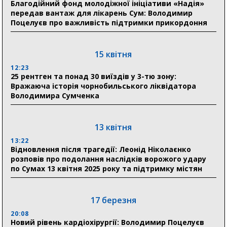
Благодійний фонд молодіжної ініціативи «Надія»
Олексій Романько долучився до обговорення Плану
передав вантаж для лікарень Сум: Володимир
стійкості Сумщини з Прем’єр-міністром
Поцелуєв про важливість підтримки прикордоння
18:11
Місто посилює міжнародну співпрацю: Суми
отримали 12 потужних станцій для Пунктів обігріву
15 квітня
12:23
25 рентген та понад 30 виїздів у 3-тю зону:
29 липня
Вражаюча історія чорнобильського ліквідатора
Володимира Сумченка
18:13
Лікарня Святого Пантелеймона отримала нову
побутову техніку для комфорту пацієнтів
13 квітня
13:22
28 липня
Відновлення після трагедії: Леонід Ніколаєнко
розповів про подолання наслідків ворожого удару
19:07
по Сумах 13 квітня 2025 року та підтримку містян
Соціальні виплати без затримок: Пенсійний фонд
Сумщини профінансував 2,5 млрд грн у липні
17 березня
18:49
У Сумах завершили першочергові роботи після
20:08
атак: Ніколаєнко підбив підсумки ліквідації
Новий рівень кардіохірургії: Володимир Поцелуєв