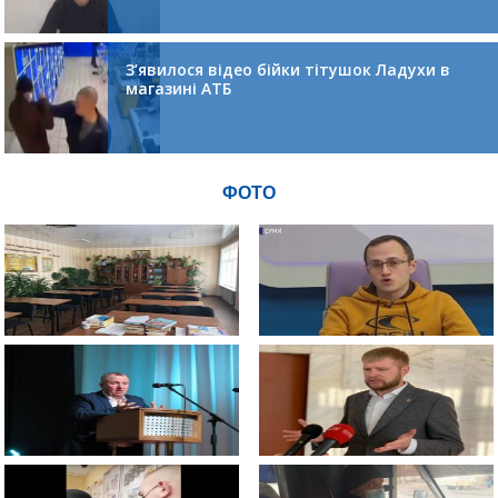
З’явилося відео бійки тітушок Ладухи в
магазині АТБ
ФОТО