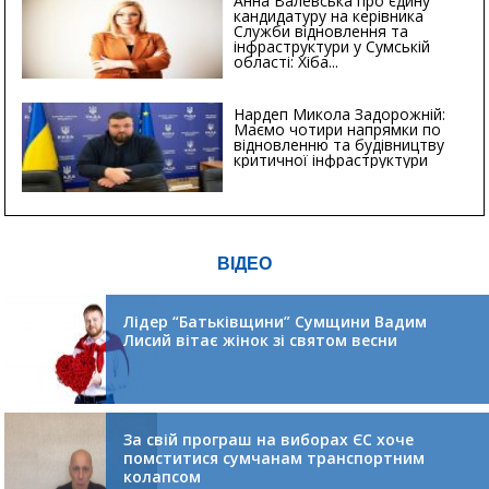
Анна Валевська про єдину
кандидатуру на керівника
Служби відновлення та
інфраструктури у Сумській
області: Хіба...
Нардеп Микола Задорожній:
Маємо чотири напрямки по
відновленню та будівництву
критичної інфраструктури
ВІДЕО
Лідер “Батьківщини” Сумщини Вадим
Лисий вітає жінок зі святом весни
За свій програш на виборах ЄС хоче
помститися сумчанам транспортним
колапсом