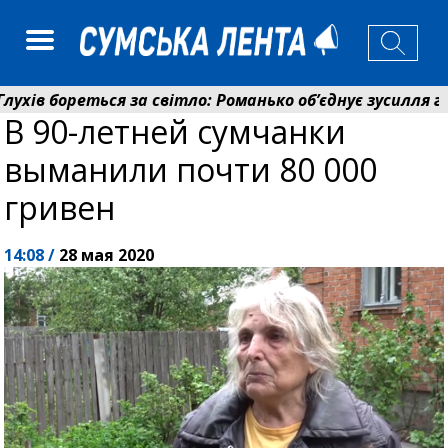
ів бореться за світло: Романько об’єднує зусилля гром
В 90-летней сумчанки
ійний фонд Сумщини спрямував 0,2 млрд грн на пенсі
выманили почти 80 000
гривен
14:08 /
28 мая 2020