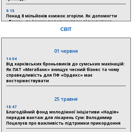
9:15
Понад 8 мільйонів книжок згоріли. Як допомогти
«Ранку» та іншим видавництвам відновитися
СВІТ
04 серпня
20:41
01 червня
Пенсійний фонд Сумщини спрямував 0,2 млрд грн
на пенсії, страхові виплати та підтримку
14:04
прифронтових громад
Від харківських броньовиків до сумських махінацій:
Як ПАТ «Мегабанк» знищує чесний бізнес та чому
справедливість для ПФ «Ордекс» має
восторжествувати
03 серпня
18:54
Романько розширює програму відпочинку дітей із
25 травня
прифронтової Сумщини: перша група оздоровилася
в Австрії
18:47
Благодійний фонд молодіжної ініціативи «Надія»
передав вантаж для лікарень Сум: Володимир
18:30
Поцелуєв про важливість підтримки прикордоння
Ніколаєнко: у Сумах погодили 115 компенсацій на
відновлення житла майже на 6,6 млн грн