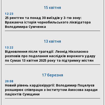
15 квітня
31 липня
12:23
25 рентген та понад 30 виїздів у 3-тю зону:
21:01
Вражаюча історія чорнобильського ліквідатора
До 19 400 гривень на паливо: Пенсійний фонд
Володимира Сумченка
Сумщини пояснив, як отримати допомогу на зиму
17:52
«Укрексімбанк» припиняє виплату пенсій: у
13 квітня
Пенсійному фонді Сумщини пояснили, що робити
13:22
людям
Відновлення після трагедії: Леонід Ніколаєнко
розповів про подолання наслідків ворожого удару
11:00
по Сумах 13 квітня 2025 року та підтримку містян
Артем Кобзар вручив родинам 20 полеглих Героїв
відзнаки «Почесного громадянина міста Суми»
17 березня
20:08
30 липня
Новий рівень кардіохірургії: Володимир Поцелуєв
19:38
розширює співпрацю з Інститутом Амосова заради
Сумська клінічна лікарня Святого Пантелеймона
пацієнтів Сумщини
здобула головну відзнаку в медичній сфері України