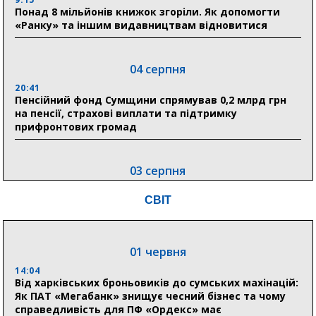
Понад 8 мільйонів книжок згоріли. Як допомогти
«Ранку» та іншим видавництвам відновитися
04 серпня
20:41
Пенсійний фонд Сумщини спрямував 0,2 млрд грн
на пенсії, страхові виплати та підтримку
прифронтових громад
03 серпня
18:54
СВІТ
Романько розширює програму відпочинку дітей із
прифронтової Сумщини: перша група оздоровилася
в Австрії
01 червня
18:30
Ніколаєнко: у Сумах погодили 115 компенсацій на
14:04
відновлення житла майже на 6,6 млн грн
Від харківських броньовиків до сумських махінацій:
Як ПАТ «Мегабанк» знищує чесний бізнес та чому
справедливість для ПФ «Ордекс» має