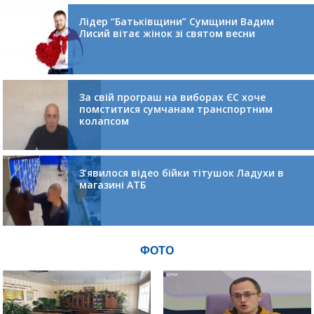
Лідер “Батьківщини” Сумщини Вадим
Лисий вітає жінок зі святом весни
За свій програш на виборах ЄС хоче
помститися сумчанам транспортним
колапсом
З’явилося відео бійки тітушок Ладухи в
магазині АТБ
ФОТО