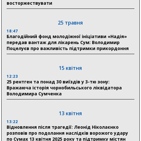
восторжествувати
31 липня
21:01
До 19 400 гривень на паливо: Пенсійний фонд
25 травня
Сумщини пояснив, як отримати допомогу на зиму
18:47
Благодійний фонд молодіжної ініціативи «Надія»
17:52
передав вантаж для лікарень Сум: Володимир
«Укрексімбанк» припиняє виплату пенсій: у
Поцелуєв про важливість підтримки прикордоння
Пенсійному фонді Сумщини пояснили, що робити
людям
15 квітня
11:00
Артем Кобзар вручив родинам 20 полеглих Героїв
12:23
відзнаки «Почесного громадянина міста Суми»
25 рентген та понад 30 виїздів у 3-тю зону:
Вражаюча історія чорнобильського ліквідатора
Володимира Сумченка
30 липня
19:38
Сумська клінічна лікарня Святого Пантелеймона
13 квітня
здобула головну відзнаку в медичній сфері України
13:22
Відновлення після трагедії: Леонід Ніколаєнко
18:33
розповів про подолання наслідків ворожого удару
Олексій Романько долучився до обговорення Плану
по Сумах 13 квітня 2025 року та підтримку містян