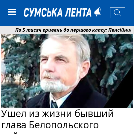
По 5 тисяч гривень до першого класу: Пенсійний ф
Ніколаєнко: у Сумах погодили 115 компенсацій на в
Ушел из жизни бывший
глава Белопольского