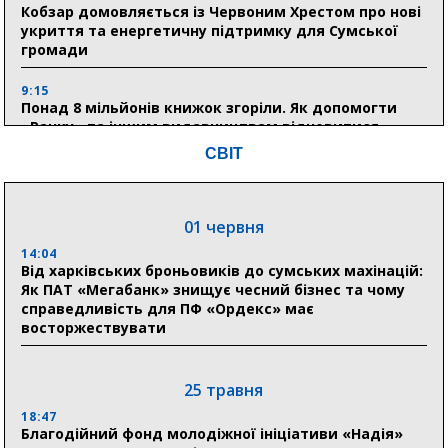
Кобзар домовляється із Червоним Хрестом про нові
укриття та енергетичну підтримку для Сумської
громади
9:15
Понад 8 мільйонів книжок згоріли. Як допомогти
«Ранку» та іншим видавництвам відновитися
СВІТ
04 серпня
20:41
01 червня
Пенсійний фонд Сумщини спрямував 0,2 млрд грн
на пенсії, страхові виплати та підтримку
14:04
прифронтових громад
Від харківських броньовиків до сумських махінацій:
Як ПАТ «Мегабанк» знищує чесний бізнес та чому
справедливість для ПФ «Ордекс» має
восторжествувати
03 серпня
18:54
Романько розширює програму відпочинку дітей із
25 травня
прифронтової Сумщини: перша група оздоровилася
в Австрії
18:47
Благодійний фонд молодіжної ініціативи «Надія»