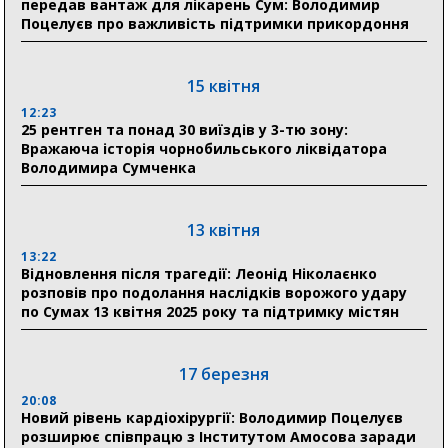
передав вантаж для лікарень Сум: Володимир
18:30
Поцелуєв про важливість підтримки прикордоння
Ніколаєнко: у Сумах погодили 115 компенсацій на
відновлення житла майже на 6,6 млн грн
15 квітня
31 липня
12:23
25 рентген та понад 30 виїздів у 3-тю зону:
21:01
Вражаюча історія чорнобильського ліквідатора
До 19 400 гривень на паливо: Пенсійний фонд
Володимира Сумченка
Сумщини пояснив, як отримати допомогу на зиму
17:52
«Укрексімбанк» припиняє виплату пенсій: у
13 квітня
Пенсійному фонді Сумщини пояснили, що робити
13:22
людям
Відновлення після трагедії: Леонід Ніколаєнко
розповів про подолання наслідків ворожого удару
11:00
по Сумах 13 квітня 2025 року та підтримку містян
Артем Кобзар вручив родинам 20 полеглих Героїв
відзнаки «Почесного громадянина міста Суми»
17 березня
20:08
30 липня
Новий рівень кардіохірургії: Володимир Поцелуєв
19:38
розширює співпрацю з Інститутом Амосова заради
Сумська клінічна лікарня Святого Пантелеймона