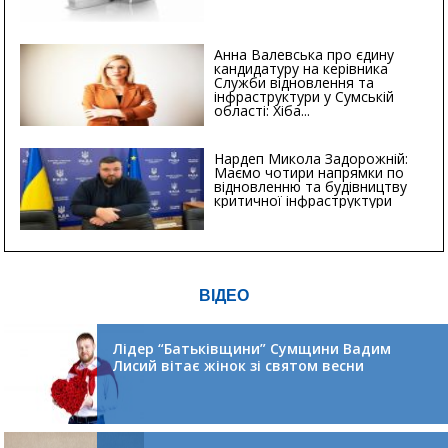
Анна Валевська про єдину
кандидатуру на керівника
Служби відновлення та
інфраструктури у Сумській
області: Хіба...
Нардеп Микола Задорожній:
Маємо чотири напрямки по
відновленню та будівництву
критичної інфраструктури
ВІДЕО
Лідер “Батьківщини” Сумщини Вадим
Лисий вітає жінок зі святом весни