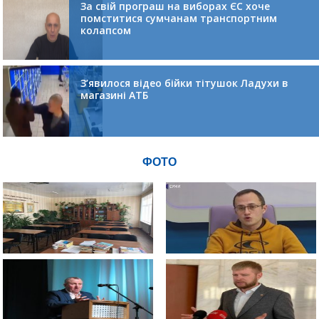
За свій програш на виборах ЄС хоче
помститися сумчанам транспортним
колапсом
З’явилося відео бійки тітушок Ладухи в
магазині АТБ
ФОТО