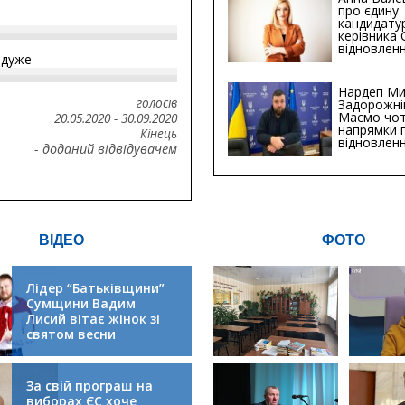
про єдину
кандидату
керівника
відновленн
йдуже
інфраструк
Сумській о
Хіба...
Нардеп Ми
голосів
Задорожні
Маємо чо
20.05.2020
-
30.09.2020
напрямки 
Кінець
відновлен
- доданий відвідувачем
будівницт
критичної
інфрастру
ВІДЕО
ФОТО
Лідер “Батьківщини”
Сумщини Вадим
Лисий вітає жінок зі
святом весни
За свій програш на
виборах ЄС хоче