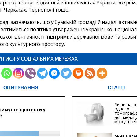
ораторії запроваджені й в інших містах України, зокрема
, Черкасах, Тернополі тощо.
 раді зазначають, що у Сумській громаді й надалі активн
уватиметься політика утвердження української націонал
ської ідентичності, підтримки державної мови та розви
кого культурного простору.
ИТИСЯ У СОЦІАЛЬНИХ МЕРЕЖАХ
ОПИТУВАННЯ
СТАТТІ
Лише на по
одного
римуєте протести у
томографа
?
для медиц
можуть ся
мільйонів 
Анна Вале