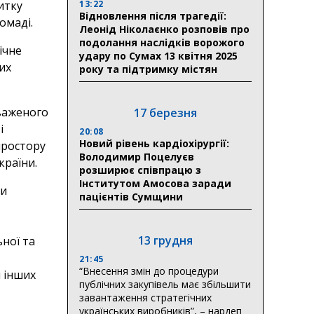
13:22
итку
Відновлення після трагедії:
омаді.
Леонід Ніколаєнко розповів про
подолання наслідків ворожого
ічне
удару по Сумах 13 квітня 2025
их
року та підтримку містян
важеного
17 березня
і
20:08
Новий рівень кардіохірургії:
простору
Володимир Поцелуєв
країни.
розширює співпрацю з
Інститутом Амосова заради
ли
пацієнтів Сумщини
13 грудня
ної та
21:45
“Внесення змін до процедури
 інших
публічних закупівель має збільшити
завантаження стратегічних
українських виробників”, – нардеп