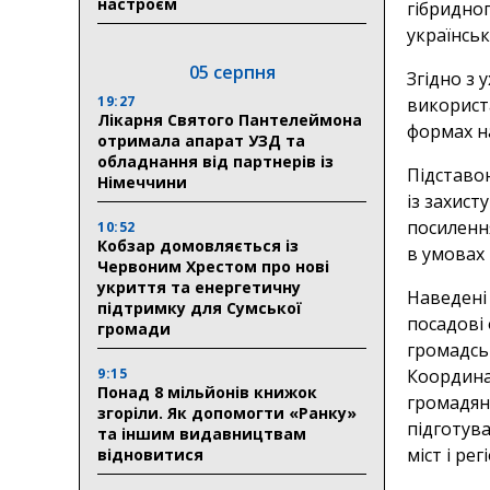
настроєм
гібридно
українсь
05 серпня
Згідно з
19:27
використ
Лікарня Святого Пантелеймона
формах н
отримала апарат УЗД та
обладнання від партнерів із
Підставо
Німеччини
із захис
посиленн
10:52
Кобзар домовляється із
в умовах 
Червоним Хрестом про нові
укриття та енергетичну
Наведені
підтримку для Сумської
посадові 
громади
громадськ
9:15
Координа
Понад 8 мільйонів книжок
громадян
згоріли. Як допомогти «Ранку»
підготув
та іншим видавництвам
міст і рег
відновитися