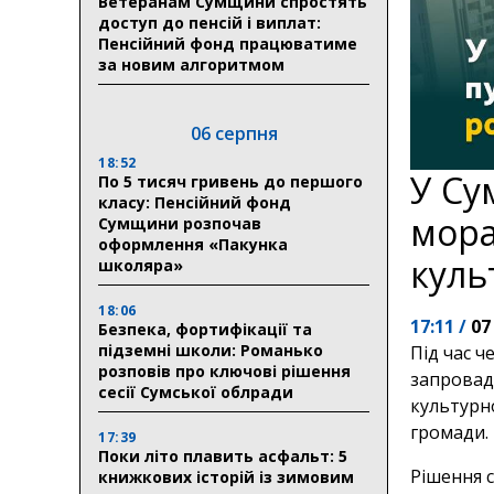
Ветеранам Сумщини спростять
доступ до пенсій і виплат:
Пенсійний фонд працюватиме
за новим алгоритмом
06 серпня
18:52
У Су
По 5 тисяч гривень до першого
класу: Пенсійний фонд
мора
Сумщини розпочав
оформлення «Пакунка
куль
школяра»
18:06
17:11 /
07
Безпека, фортифікації та
підземні школи: Романько
Під час ч
розповів про ключові рішення
запровад
сесії Сумської облради
культурно
громади.
17:39
Поки літо плавить асфальт: 5
Рішення 
книжкових історій із зимовим