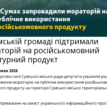
мській громаді підтримали
торій на російськомовний
турний продукт
 мая 2026
ергової сесії Сумської міської ради депутати ухвалили р
ження мораторію на публічне використання російсько
го продукту на території Сумської міської територіаль
спрямоване на захист українського інформаційного прос