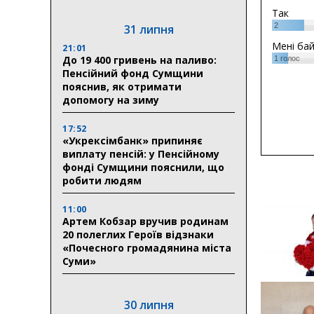
Так
2
31 липня
Мені ба
21:01
До 19 400 гривень на паливо:
1
голос
Пенсійний фонд Сумщини
пояснив, як отримати
допомогу на зиму
17:52
«Укрексімбанк» припиняє
виплату пенсій: у Пенсійному
фонді Сумщини пояснили, що
робити людям
11:00
Артем Кобзар вручив родинам
20 полеглих Героїв відзнаки
«Почесного громадянина міста
Суми»
30 липня