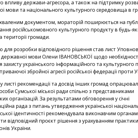
го впливу держави-агресора, а також на підтримку розв
кої мови та національного культурного середовища в гр
 ухваленим документом, мораторій поширюється на публ
ання російськомовного культурного продукту в будь-як
а території громади.
ю для розробки відповідного рішення став лист Уповно
ту державної мови Олени ІВАНОВСЬКОЇ щодо необхідност
я захисту українського інформаційного та культурного 
триваючої збройної агресії російської федерації проти У
 у листі рекомендації та досвід інших громад опрацюва
особи Сумської міської ради спільно з представниками
их організацій. За результатами обговорення у січні
ційна рада з питань утвердження української національ
ської ідентичності рекомендувала виконавчим органам
ати відповідний проєкт рішення з урахуванням практики
іонів України.