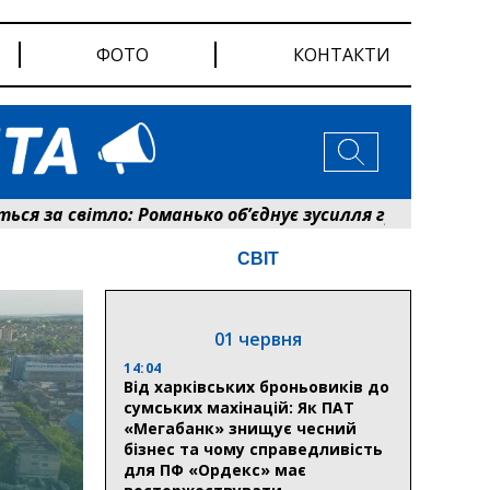
ФОТО
КОНТАКТИ
за світло: Романько об’єднує зусилля громади та енер
СВІТ
01 червня
14:04
Від харківських броньовиків до
сумських махінацій: Як ПАТ
«Мегабанк» знищує чесний
бізнес та чому справедливість
для ПФ «Ордекс» має