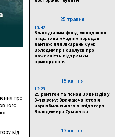
восторжествувати
25 травня
18:47
Благодійний фонд молодіжної
ініціативи «Надія» передав
вантаж для лікарень Сум:
Володимир Поцелуєв про
важливість підтримки
прикордоння
15 квітня
12:23
25 рентген та понад 30 виїздів у
ішення про
3-тю зону: Вражаюча історія
мовного
чорнобильського ліквідатора
Володимира Сумченка
ної
13 квітня
тору від