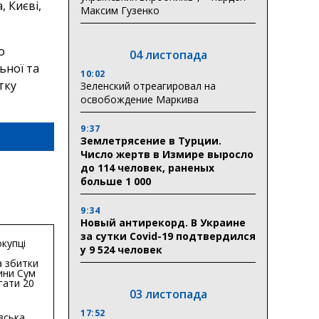
, Києві,
Максим Гузенко
о
04 листопада
ьної та
10:02
тку
Зеленский отреагировал на
освобождение Маркива
9:37
Землетрясение в Турции.
Число жертв в Измире выросло
до 114 человек, раненых
больше 1 000
9:34
Новый антирекорд. В Украине
за сутки Covid-19 подтвердился
купці
у 9 524 человек
 збитки
ини Сум
гати 20
03 листопада
гривень
17:52
вська