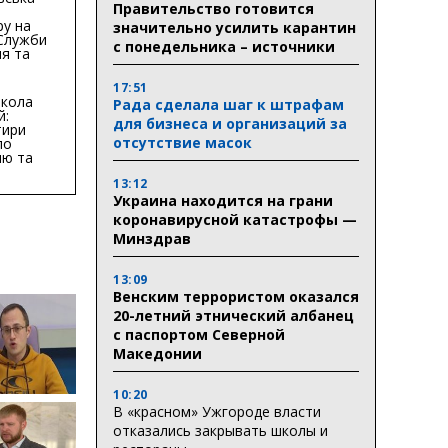
Правительство готовится
ру на
значительно усилить карантин
 Служби
с понедельника – источники
я та
тури у
бласті:
17:51
кола
Рада сделала шаг к штрафам
й:
для бизнеса и организаций за
тири
отсутствие масок
по
ню та
ву
13:12
ктури
Украина находится на грани
коронавирусной катастрофы —
Минздрав
13:09
Венским террористом оказался
20-летний этнический албанец
с паспортом Северной
Македонии
10:20
В «красном» Ужгороде власти
отказались закрывать школы и