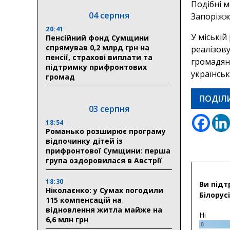
Подібні м
04 серпня
Запоріжжі
20:41
У міській
Пенсійний фонд Сумщини
спрямував 0,2 млрд грн на
реалізов
пенсії, страхові виплати та
громадян
підтримку прифронтових
українсь
громад
ПОДІЛ
03 серпня
18:54
Романько розширює програму
відпочинку дітей із
прифронтової Сумщини: перша
група оздоровилася в Австрії
18:30
Ви підт
Ніколаєнко: у Сумах погодили
Білорусі
115 компенсацій на
відновлення житла майже на
Ні
6,6 млн грн
8