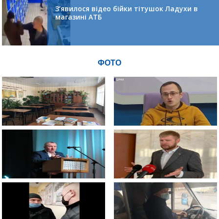
З’явилося відео бійки тітушок Ладухи в
магазині АТБ
ФОТО