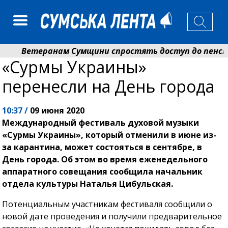
Ветеранам Сумщини спростять доступ до пенсій і 
«Сурмы Украины»
Романько розширює програму відпочинку дітей із пр
перенесли на День города
10:37 /
09 июня 2020
Международный фестиваль духовой музыки
«Сурмы Украины», который отменили в июне из-
за карантина, может состояться в сентябре, в
День города. Об этом во время еженедельного
аппаратного совещания сообщила начальник
отдела культуры Наталья Цибульская.
Потенциальным участникам фестиваля сообщили о
новой дате проведения и получили предварительное