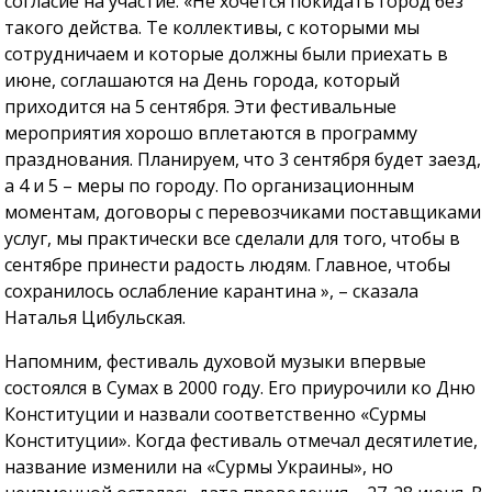
согласие на участие. «Не хочется покидать город без
такого действа. Те коллективы, с которыми мы
сотрудничаем и которые должны были приехать в
июне, соглашаются на День города, который
приходится на 5 сентября. Эти фестивальные
мероприятия хорошо вплетаются в программу
празднования. Планируем, что 3 сентября будет заезд,
а 4 и 5 – меры по городу. По организационным
моментам, договоры с перевозчиками поставщиками
услуг, мы практически все сделали для того, чтобы в
сентябре принести радость людям. Главное, чтобы
сохранилось ослабление карантина », – сказала
Наталья Цибульская.
Напомним, фестиваль духовой музыки впервые
состоялся в Сумах в 2000 году. Его приурочили ко Дню
Конституции и назвали соответственно «Сурмы
Конституции». Когда фестиваль отмечал десятилетие,
название изменили на «Сурмы Украины», но