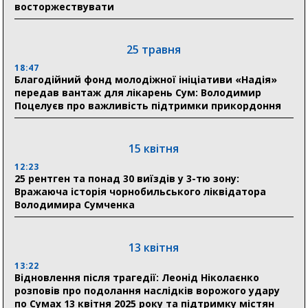
восторжествувати
31 липня
21:01
До 19 400 гривень на паливо: Пенсійний фонд
25 травня
Сумщини пояснив, як отримати допомогу на зиму
18:47
Благодійний фонд молодіжної ініціативи «Надія»
17:52
передав вантаж для лікарень Сум: Володимир
«Укрексімбанк» припиняє виплату пенсій: у
Поцелуєв про важливість підтримки прикордоння
Пенсійному фонді Сумщини пояснили, що робити
людям
15 квітня
11:00
Артем Кобзар вручив родинам 20 полеглих Героїв
12:23
відзнаки «Почесного громадянина міста Суми»
25 рентген та понад 30 виїздів у 3-тю зону:
Вражаюча історія чорнобильського ліквідатора
Володимира Сумченка
30 липня
19:38
Сумська клінічна лікарня Святого Пантелеймона
13 квітня
здобула головну відзнаку в медичній сфері України
13:22
Відновлення після трагедії: Леонід Ніколаєнко
18:33
розповів про подолання наслідків ворожого удару
Олексій Романько долучився до обговорення Плану
по Сумах 13 квітня 2025 року та підтримку містян