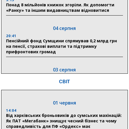
Понад 8 мільйонів книжок згоріли. Як допомогти
«Ранку» та іншим видавництвам відновитися
04 серпня
20:41
Пенсійний фонд Сумщини спрямував 0,2 млрд грн
на пенсії, страхові виплати та підтримку
прифронтових громад
03 серпня
18:54
СВІТ
Романько розширює програму відпочинку дітей із
прифронтової Сумщини: перша група оздоровилася
в Австрії
01 червня
18:30
Ніколаєнко: у Сумах погодили 115 компенсацій на
14:04
відновлення житла майже на 6,6 млн грн
Від харківських броньовиків до сумських махінацій:
Як ПАТ «Мегабанк» знищує чесний бізнес та чому
справедливість для ПФ «Ордекс» має