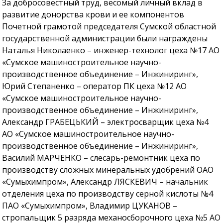
За добросовестный труд, весомый личный вклад в
развитие донорства крови и ее компонентов
Почетной грамотой председателя Сумской областной
государственной администрации были награждены
Наталья Николаенко – инженер-технолог цеха №17 АО
«Сумское машиностроительное научно-
производственное объединение – Инжиниринг»,
Юрий Степаненко – оператор ПК цеха №12 АО
«Сумское машиностроительное научно-
производственное объединение – Инжиниринг»,
Александр ГРАБЕЦЬКИЙ – электросварщик цеха №4
АО «Сумское машиностроительное научно-
производственное объединение – Инжиниринг»,
Василий МАРЧЕНКО – слесарь-ремонтник цеха по
производству сложных минеральных удобрений ОАО
«Сумыхимпром», Александр ЛЯСКЕВИЧ – начальник
отделения цеха по производству серной кислоты №4
ПАО «Сумыхимпром», Владимир ЦУКАНОВ –
стропальщик 5 разряда механосборочного цеха №5 АО