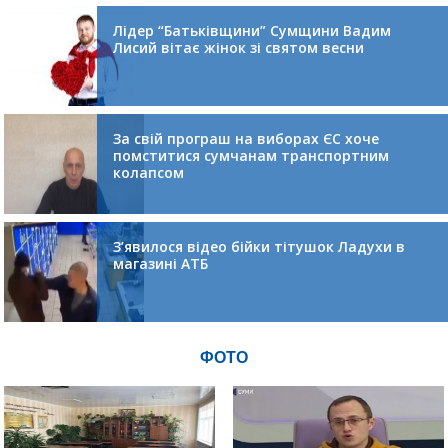
Лідер “Батьківщини” Сумщини Вадим
Лисий вітає жінок зі святом весни
За свій програш на виборах ЄС хоче
помститися сумчанам транспортним
колапсом
З’явилося відео бійки тітушок Ладухи в
магазині АТБ
ФОТО