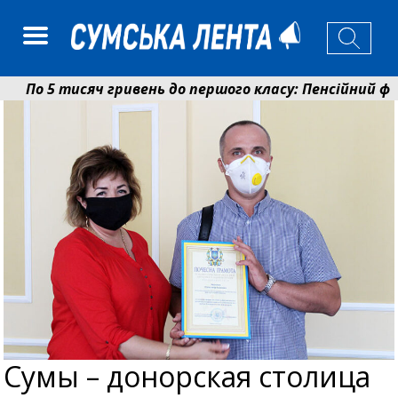
По 5 тисяч гривень до першого класу: Пенсійний фон
Ніколаєнко: у Сумах погодили 115 компенсацій на відн
Сумы – донорская столица