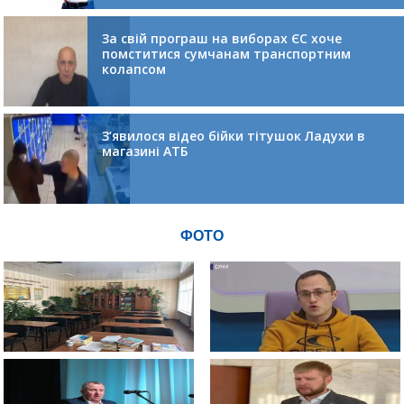
За свій програш на виборах ЄС хоче
помститися сумчанам транспортним
колапсом
З’явилося відео бійки тітушок Ладухи в
магазині АТБ
ФОТО