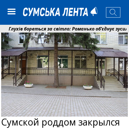
Глухів бореться за світло: Романько об’єднує зусилля
Пенсійний фонд Сумщини спрямував 0,2 млрд грн на п
Сумской роддом закрылся