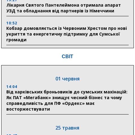
Лікарня Святого Пантелеймона отримала апарат
УЗД та обладнання від партнерів із Німеччини
10:52
Кобзар домовляється із Червоним Хрестом про нові
укриття та енергетичну підтримку для Сумської
громади
9:15
СВІТ
Понад 8 мільйонів книжок згоріли. Як допомогти
«Ранку» та іншим видавництвам відновитися
01 червня
04 серпня
14:04
20:41
Від харківських броньовиків до сумських махінацій:
Пенсійний фонд Сумщини спрямував 0,2 млрд грн
Як ПАТ «Мегабанк» знищує чесний бізнес та чому
на пенсії, страхові виплати та підтримку
справедливість для ПФ «Ордекс» має
прифронтових громад
восторжествувати
03 серпня
25 травня
18:54