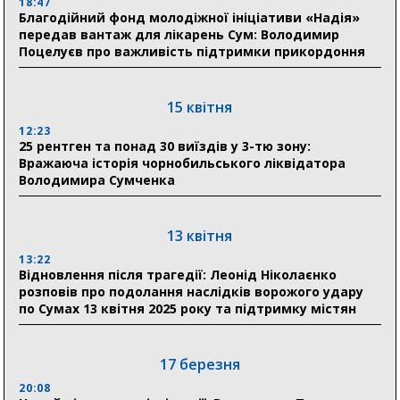
18:47
Романько розширює програму відпочинку дітей із
Благодійний фонд молодіжної ініціативи «Надія»
прифронтової Сумщини: перша група оздоровилася
передав вантаж для лікарень Сум: Володимир
в Австрії
Поцелуєв про важливість підтримки прикордоння
18:30
Ніколаєнко: у Сумах погодили 115 компенсацій на
15 квітня
відновлення житла майже на 6,6 млн грн
12:23
25 рентген та понад 30 виїздів у 3-тю зону:
Вражаюча історія чорнобильського ліквідатора
31 липня
Володимира Сумченка
21:01
До 19 400 гривень на паливо: Пенсійний фонд
Сумщини пояснив, як отримати допомогу на зиму
13 квітня
13:22
17:52
Відновлення після трагедії: Леонід Ніколаєнко
«Укрексімбанк» припиняє виплату пенсій: у
розповів про подолання наслідків ворожого удару
Пенсійному фонді Сумщини пояснили, що робити
по Сумах 13 квітня 2025 року та підтримку містян
людям
11:00
Артем Кобзар вручив родинам 20 полеглих Героїв
17 березня
відзнаки «Почесного громадянина міста Суми»
20:08