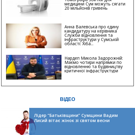
медицини Сум можуть сягати
20 мільйонів гривень
Анна Валевська про єдину
кандидатуру на керівника
Служби відновлення та
інфраструктури у Сумській
області: Хіба...
Нардеп Микола Задорожній:
Маємо чотири напрямки по
відновленню та будівництву
критичної інфраструктури
ВІДЕО
Лідер “Батьківщини” Сумщини Вадим
Лисий вітає жінок зі святом весни