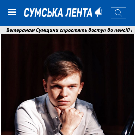
теранам Сумщини спростять доступ до пенсій і випл
манько розширює програму відпочинку дітей із прифр