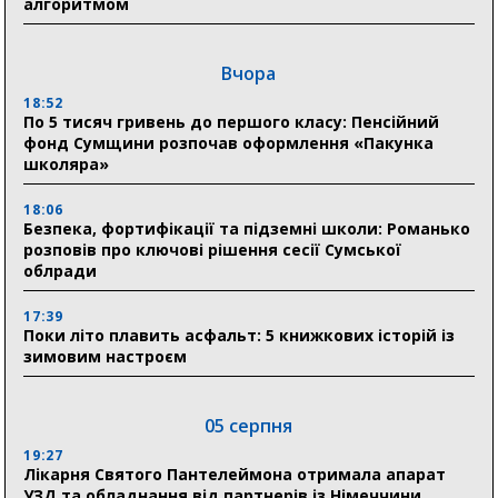
алгоритмом
Вчора
18:52
По 5 тисяч гривень до першого класу: Пенсійний
фонд Сумщини розпочав оформлення «Пакунка
школяра»
18:06
Безпека, фортифікації та підземні школи: Романько
розповів про ключові рішення сесії Сумської
облради
17:39
Поки літо плавить асфальт: 5 книжкових історій із
зимовим настроєм
05 серпня
19:27
Лікарня Святого Пантелеймона отримала апарат
УЗД та обладнання від партнерів із Німеччини