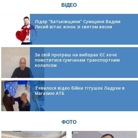
ВІДЕО
Лідер “Батьківщини” Сумщини Вадим
Лисий вітає жінок зі святом весни
За свій програш на виборах ЄС хоче
помститися сумчанам транспортним
колапсом
З’явилося відео бійки тітушок Ладухи в
магазині АТБ
ФОТО