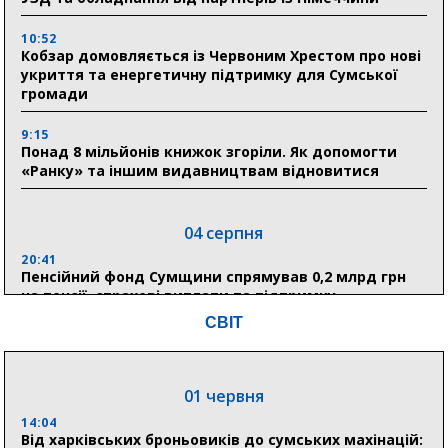
10:52
Кобзар домовляється із Червоним Хрестом про нові
укриття та енергетичну підтримку для Сумської
громади
9:15
Понад 8 мільйонів книжок згоріли. Як допомогти
«Ранку» та іншим видавництвам відновитися
04 серпня
20:41
Пенсійний фонд Сумщини спрямував 0,2 млрд грн
на пенсії, страхові виплати та підтримку
прифронтових громад
СВІТ
03 серпня
01 червня
18:54
Романько розширює програму відпочинку дітей із
14:04
прифронтової Сумщини: перша група оздоровилася
Від харківських броньовиків до сумських махінацій: