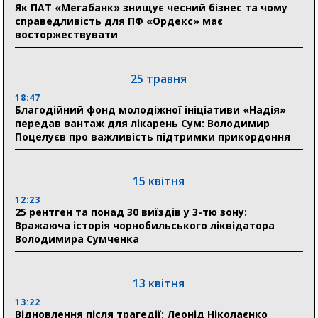
в Австрії
Як ПАТ «Мегабанк» знищує чесний бізнес та чому
справедливість для ПФ «Ордекс» має
восторжествувати
18:30
Ніколаєнко: у Сумах погодили 115 компенсацій на
відновлення житла майже на 6,6 млн грн
25 травня
18:47
31 липня
Благодійний фонд молодіжної ініціативи «Надія»
передав вантаж для лікарень Сум: Володимир
21:01
Поцелуєв про важливість підтримки прикордоння
До 19 400 гривень на паливо: Пенсійний фонд
Сумщини пояснив, як отримати допомогу на зиму
15 квітня
17:52
«Укрексімбанк» припиняє виплату пенсій: у
12:23
Пенсійному фонді Сумщини пояснили, що робити
25 рентген та понад 30 виїздів у 3-тю зону:
людям
Вражаюча історія чорнобильського ліквідатора
Володимира Сумченка
11:00
Артем Кобзар вручив родинам 20 полеглих Героїв
відзнаки «Почесного громадянина міста Суми»
13 квітня
13:22
Відновлення після трагедії: Леонід Ніколаєнко
30 липня