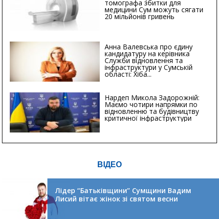
томографа збитки для
медицини Сум можуть сягати
20 мільйонів гривень
Анна Валевська про єдину
кандидатуру на керівника
Служби відновлення та
інфраструктури у Сумській
області: Хіба...
Нардеп Микола Задорожній:
Маємо чотири напрямки по
відновленню та будівництву
критичної інфраструктури
ВІДЕО
Лідер “Батьківщини” Сумщини Вадим
Лисий вітає жінок зі святом весни