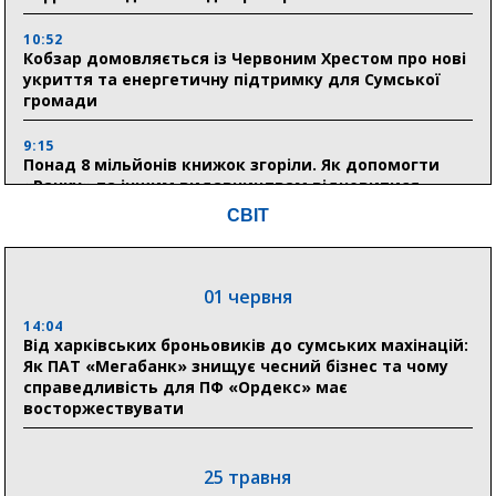
10:52
Кобзар домовляється із Червоним Хрестом про нові
укриття та енергетичну підтримку для Сумської
громади
9:15
Понад 8 мільйонів книжок згоріли. Як допомогти
«Ранку» та іншим видавництвам відновитися
СВІТ
04 серпня
20:41
01 червня
Пенсійний фонд Сумщини спрямував 0,2 млрд грн
на пенсії, страхові виплати та підтримку
14:04
прифронтових громад
Від харківських броньовиків до сумських махінацій:
Як ПАТ «Мегабанк» знищує чесний бізнес та чому
справедливість для ПФ «Ордекс» має
восторжествувати
03 серпня
18:54
Романько розширює програму відпочинку дітей із
25 травня
прифронтової Сумщини: перша група оздоровилася