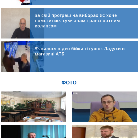
За свій програш на виборах ЄС хоче
помститися сумчанам транспортним
колапсом
З’явилося відео бійки тітушок Ладухи в
магазині АТБ
ФОТО