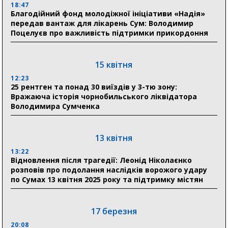
в Австрії
18:47
Благодійний фонд молодіжної ініціативи «Надія»
передав вантаж для лікарень Сум: Володимир
18:30
Поцелуєв про важливість підтримки прикордоння
Ніколаєнко: у Сумах погодили 115 компенсацій на
відновлення житла майже на 6,6 млн грн
15 квітня
31 липня
12:23
25 рентген та понад 30 виїздів у 3-тю зону:
21:01
Вражаюча історія чорнобильського ліквідатора
До 19 400 гривень на паливо: Пенсійний фонд
Володимира Сумченка
Сумщини пояснив, як отримати допомогу на зиму
17:52
«Укрексімбанк» припиняє виплату пенсій: у
13 квітня
Пенсійному фонді Сумщини пояснили, що робити
13:22
людям
Відновлення після трагедії: Леонід Ніколаєнко
розповів про подолання наслідків ворожого удару
11:00
по Сумах 13 квітня 2025 року та підтримку містян
Артем Кобзар вручив родинам 20 полеглих Героїв
відзнаки «Почесного громадянина міста Суми»
17 березня
20:08
30 липня