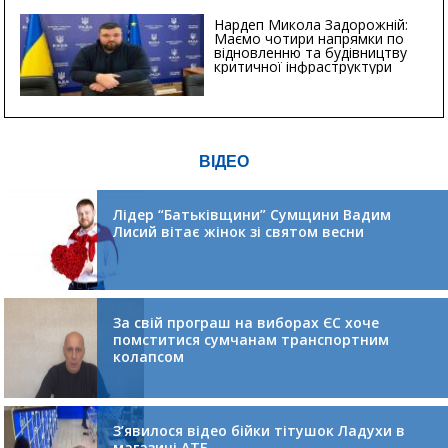
Нардеп Микола Задорожній:
Маємо чотири напрямки по
відновленню та будівництву
критичної інфраструктури
ВІДЕО
Лідер “Батьківщини” Сумщини Вадим
Лисий вітає жінок зі святом весни
За свій програш на виборах ЄС хоче
помститися сумчанам транспортним
колапсом
З’явилося відео бійки тітушок Ладухи в
магазині АТБ