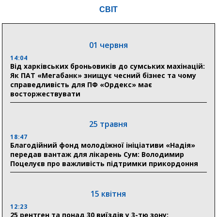
18:54
СВІТ
Романько розширює програму відпочинку дітей із
прифронтової Сумщини: перша група оздоровилася
в Австрії
01 червня
18:30
Ніколаєнко: у Сумах погодили 115 компенсацій на
14:04
відновлення житла майже на 6,6 млн грн
Від харківських броньовиків до сумських махінацій:
Як ПАТ «Мегабанк» знищує чесний бізнес та чому
справедливість для ПФ «Ордекс» має
восторжествувати
31 липня
21:01
До 19 400 гривень на паливо: Пенсійний фонд
25 травня
Сумщини пояснив, як отримати допомогу на зиму
18:47
Благодійний фонд молодіжної ініціативи «Надія»
17:52
передав вантаж для лікарень Сум: Володимир
«Укрексімбанк» припиняє виплату пенсій: у
Поцелуєв про важливість підтримки прикордоння
Пенсійному фонді Сумщини пояснили, що робити
людям
15 квітня
11:00
Артем Кобзар вручив родинам 20 полеглих Героїв
12:23
відзнаки «Почесного громадянина міста Суми»
25 рентген та понад 30 виїздів у 3-тю зону: