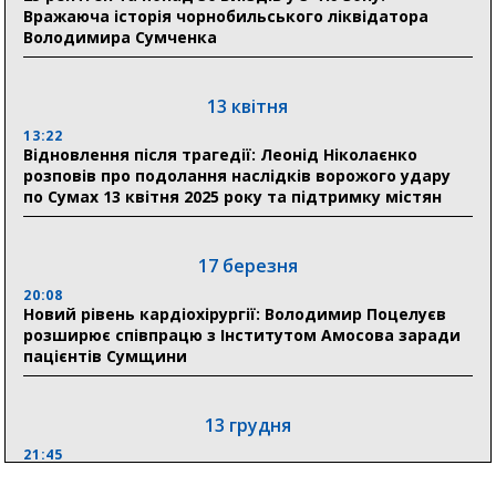
Вражаюча історія чорнобильського ліквідатора
Володимира Сумченка
30 липня
19:38
Сумська клінічна лікарня Святого Пантелеймона
13 квітня
здобула головну відзнаку в медичній сфері України
13:22
Відновлення після трагедії: Леонід Ніколаєнко
18:33
розповів про подолання наслідків ворожого удару
Олексій Романько долучився до обговорення Плану
по Сумах 13 квітня 2025 року та підтримку містян
стійкості Сумщини з Прем’єр-міністром
18:11
17 березня
Місто посилює міжнародну співпрацю: Суми
отримали 12 потужних станцій для Пунктів обігріву
20:08
Новий рівень кардіохірургії: Володимир Поцелуєв
розширює співпрацю з Інститутом Амосова заради
пацієнтів Сумщини
13 грудня
21:45
“Внесення змін до процедури публічних закупівель має
збільшити завантаження стратегічних українських