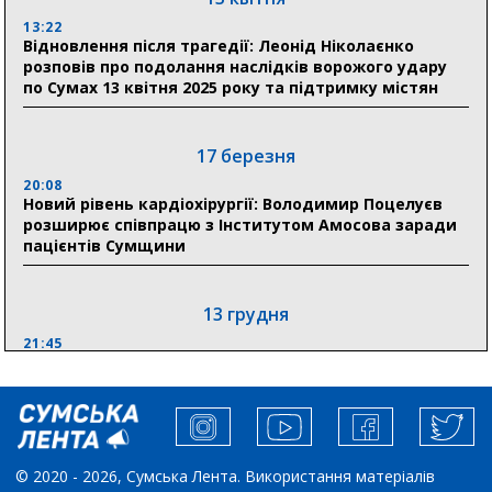
13:22
28 липня
Відновлення після трагедії: Леонід Ніколаєнко
розповів про подолання наслідків ворожого удару
19:07
по Сумах 13 квітня 2025 року та підтримку містян
Соціальні виплати без затримок: Пенсійний фонд
Сумщини профінансував 2,5 млрд грн у липні
17 березня
18:49
У Сумах завершили першочергові роботи після
20:08
атак: Ніколаєнко підбив підсумки ліквідації
Новий рівень кардіохірургії: Володимир Поцелуєв
наслідків
розширює співпрацю з Інститутом Амосова заради
пацієнтів Сумщини
13 грудня
21:45
“Внесення змін до процедури публічних закупівель має
збільшити завантаження стратегічних українських
виробників”, – нардеп Максим Гузенко
04 листопада
© 2020 - 2026, Сумська Лента. Використання матеріалів