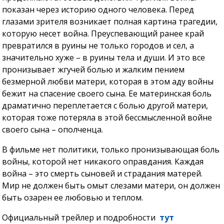
показан через историю одного человека. Перед
глазами зрителя возникает полная картина трагедии,
которую несет война. Преуспевающий ранее край
превратился в руины не только городов и сел, а
значительно хуже – в руины тела и души. И это все
пронизывает жгучей болью и жалким пением
безмерной любви матери, которая в этом аду войны
бежит на спасение своего сына. Ее материнская боль
драматично переплетается с болью другой матери,
которая тоже потеряла в этой бессмысленной войне
своего сына – ополченца.
В фильме нет политики, только пронизывающая боль
войны, которой нет никакого оправдания. Каждая
война – это смерть сыновей и страдания матерей.
Мир не должен быть омыт слезами матери, он должен
быть озарен ее любовью и теплом.
Официальный трейлер и подробности
тут