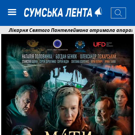
ікарня Святого Пантелеймона отримала апарат УЗД т
ртем Кобзар вручив родинам 20 полеглих Героїв відзн