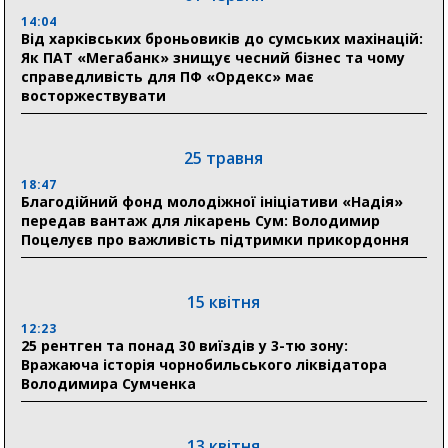
Артем Кобзар вручив родинам 20 полеглих Героїв
відзнаки «Почесного громадянина міста Суми»
14:04
Від харківських броньовиків до сумських махінацій:
Як ПАТ «Мегабанк» знищує чесний бізнес та чому
справедливість для ПФ «Ордекс» має
30 липня
восторжествувати
19:38
Сумська клінічна лікарня Святого Пантелеймона
здобула головну відзнаку в медичній сфері України
25 травня
18:47
18:33
Благодійний фонд молодіжної ініціативи «Надія»
Олексій Романько долучився до обговорення Плану
передав вантаж для лікарень Сум: Володимир
стійкості Сумщини з Прем’єр-міністром
Поцелуєв про важливість підтримки прикордоння
18:11
Місто посилює міжнародну співпрацю: Суми
отримали 12 потужних станцій для Пунктів обігріву
15 квітня
12:23
25 рентген та понад 30 виїздів у 3-тю зону:
29 липня
Вражаюча історія чорнобильського ліквідатора
Володимира Сумченка
18:13
Лікарня Святого Пантелеймона отримала нову
побутову техніку для комфорту пацієнтів
13 квітня