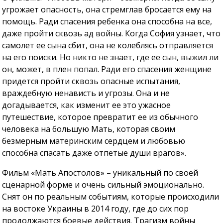
угрожает опасность, она стремглав бросается ему на
помощь. Ради спасения ребенка она способна на все,
даже пройти сквозь ад войны. Когда София узнает, что
самолет ее сына сбит, она не колеблясь отправляется
на его поиски. Но никто не знает, где ее сын, выжил ли
он, может, в плен попал. Ради его спасения женщине
придется пройти сквозь опасные испытания,
враждебную ненависть и угрозы. Она и не
догадывается, как изменит ее это ужасное
путешествие, которое превратит ее из обычного
человека на большую Мать, которая своим
безмерным материнским сердцем и любовью
способна спасать даже отпетые души врагов».
Фильм «Мать Апостолов» – уникальный по своей
сценарной форме и очень сильный эмоционально.
Снят он по реальным событиям, которые происходили
на востоке Украины в 2014 году, где до сих пор
продолжаются боевые действия. Трагизм войны