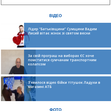
ВІДЕО
Лідер “Батьківщини” Сумщини Вадим
Лисий вітає жінок зі святом весни
За свій програш на виборах ЄС хоче
помститися сумчанам транспортним
колапсом
З’явилося відео бійки тітушок Ладухи в
магазині АТБ
ФОТО