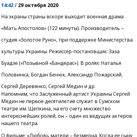
14:42 /
29 октября 2020
На экраны страны вскоре выходит военная драма
«Мать Апостолов» (122 минуты). Производитель –
студия «Золотое Руно», при поддержке Министерства
культуры Украины. Режиссер-постановщик: Заза
Буадзе («Позывной «Бандерас»). В ролях: Наталья
Половинка, Богдан Бенюк, Александр Пожарский,
Сергей Деревянко, Сергей Медин и др.
Напомним, что Заслуженный артист Украины Сергей
Медин не первое десятилетие служит в Сумском
театре им. Щепкина, на его счету множество
интереснейших ролей, он – один из ведущих актеров
нашего театра.
О фильме: «Любовь матери – безмерна. Когда ее сыну