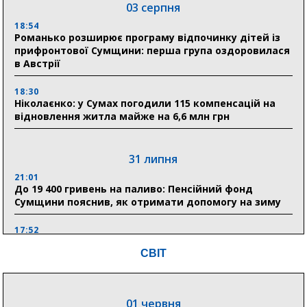
03 серпня
18:54
Романько розширює програму відпочинку дітей із
прифронтової Сумщини: перша група оздоровилася
в Австрії
18:30
Ніколаєнко: у Сумах погодили 115 компенсацій на
відновлення житла майже на 6,6 млн грн
31 липня
21:01
До 19 400 гривень на паливо: Пенсійний фонд
Сумщини пояснив, як отримати допомогу на зиму
17:52
«Укрексімбанк» припиняє виплату пенсій: у
СВІТ
Пенсійному фонді Сумщини пояснили, що робити
людям
11:00
01 червня