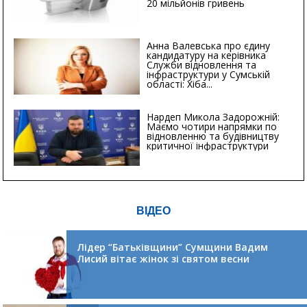
20 мільйонів гривень
Анна Валевська про єдину
кандидатуру на керівника
Служби відновлення та
інфраструктури у Сумській
області: Хіба...
Нардеп Микола Задорожній:
Маємо чотири напрямки по
відновленню та будівництву
критичної інфраструктури
ВІДЕО
Лідер “Батьківщини” Сумщини Вадим
Лисий вітає жінок зі святом весни