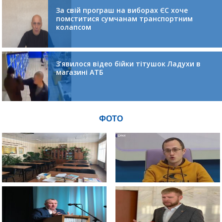
За свій програш на виборах ЄС хоче
помститися сумчанам транспортним
колапсом
З’явилося відео бійки тітушок Ладухи в
магазині АТБ
ФОТО