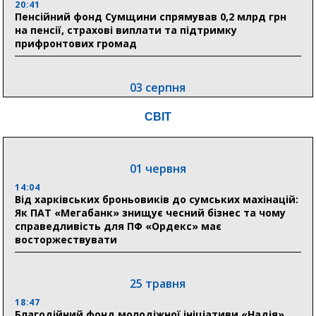
20:41
Пенсійний фонд Сумщини спрямував 0,2 млрд грн
на пенсії, страхові виплати та підтримку
прифронтових громад
03 серпня
18:54
СВІТ
Романько розширює програму відпочинку дітей із
прифронтової Сумщини: перша група оздоровилася
в Австрії
01 червня
18:30
Ніколаєнко: у Сумах погодили 115 компенсацій на
14:04
відновлення житла майже на 6,6 млн грн
Від харківських броньовиків до сумських махінацій:
Як ПАТ «Мегабанк» знищує чесний бізнес та чому
справедливість для ПФ «Ордекс» має
восторжествувати
31 липня
21:01
До 19 400 гривень на паливо: Пенсійний фонд
25 травня
Сумщини пояснив, як отримати допомогу на зиму
18:47
Благодійний фонд молодіжної ініціативи «Надія»