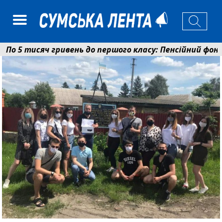
 5 тисяч гривень до першого класу: Пенсійний фонд 
колаєнко: у Сумах погодили 115 компенсацій на відно