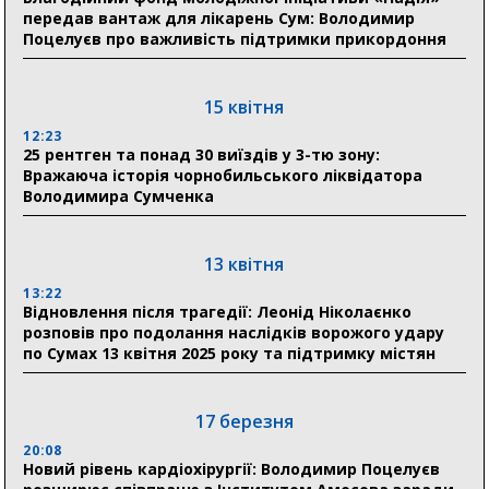
17:52
передав вантаж для лікарень Сум: Володимир
«Укрексімбанк» припиняє виплату пенсій: у
Поцелуєв про важливість підтримки прикордоння
Пенсійному фонді Сумщини пояснили, що робити
людям
15 квітня
11:00
Артем Кобзар вручив родинам 20 полеглих Героїв
12:23
відзнаки «Почесного громадянина міста Суми»
25 рентген та понад 30 виїздів у 3-тю зону:
Вражаюча історія чорнобильського ліквідатора
Володимира Сумченка
30 липня
19:38
Сумська клінічна лікарня Святого Пантелеймона
13 квітня
здобула головну відзнаку в медичній сфері України
13:22
Відновлення після трагедії: Леонід Ніколаєнко
18:33
розповів про подолання наслідків ворожого удару
Олексій Романько долучився до обговорення Плану
по Сумах 13 квітня 2025 року та підтримку містян
стійкості Сумщини з Прем’єр-міністром
18:11
17 березня
Місто посилює міжнародну співпрацю: Суми
отримали 12 потужних станцій для Пунктів обігріву
20:08
Новий рівень кардіохірургії: Володимир Поцелуєв