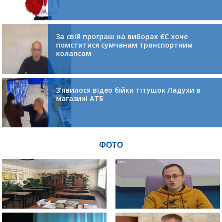
За свій програш на виборах ЄС хоче
помститися сумчанам транспортним
колапсом
З’явилося відео бійки тітушок Ладухи в
магазині АТБ
ФОТО