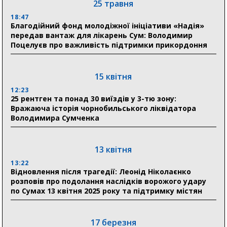
25 травня
18:54
18:47
Романько розширює програму відпочинку дітей із
Благодійний фонд молодіжної ініціативи «Надія»
прифронтової Сумщини: перша група оздоровилася
передав вантаж для лікарень Сум: Володимир
в Австрії
Поцелуєв про важливість підтримки прикордоння
18:30
Ніколаєнко: у Сумах погодили 115 компенсацій на
15 квітня
відновлення житла майже на 6,6 млн грн
12:23
25 рентген та понад 30 виїздів у 3-тю зону:
Вражаюча історія чорнобильського ліквідатора
31 липня
Володимира Сумченка
21:01
До 19 400 гривень на паливо: Пенсійний фонд
Сумщини пояснив, як отримати допомогу на зиму
13 квітня
13:22
17:52
Відновлення після трагедії: Леонід Ніколаєнко
«Укрексімбанк» припиняє виплату пенсій: у
розповів про подолання наслідків ворожого удару
Пенсійному фонді Сумщини пояснили, що робити
по Сумах 13 квітня 2025 року та підтримку містян
людям
11:00
Артем Кобзар вручив родинам 20 полеглих Героїв
17 березня