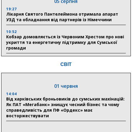
05 серпня
19:27
Лікарня Святого Пантелеймона отримала апарат
УЗД та обладнання від партнерів із Німеччини
10:52
Кобзар домовляється із Червоним Хрестом про нові
укриття та енергетичну підтримку для Сумської
громади
9:15
СВІТ
Понад 8 мільйонів книжок згоріли. Як допомогти
«Ранку» та іншим видавництвам відновитися
01 червня
04 серпня
14:04
20:41
Від харківських броньовиків до сумських махінацій:
Пенсійний фонд Сумщини спрямував 0,2 млрд грн
Як ПАТ «Мегабанк» знищує чесний бізнес та чому
на пенсії, страхові виплати та підтримку
справедливість для ПФ «Ордекс» має
прифронтових громад
восторжествувати
03 серпня