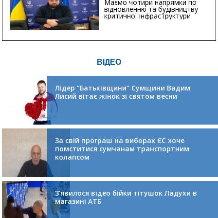
Маємо чотири напрямки по
відновленню та будівництву
критичної інфраструктури
ВІДЕО
Лідер “Батьківщини” Сумщини Вадим
Лисий вітає жінок зі святом весни
За свій програш на виборах ЄС хоче
помститися сумчанам транспортним
колапсом
З’явилося відео бійки тітушок Ладухи в
магазині АТБ