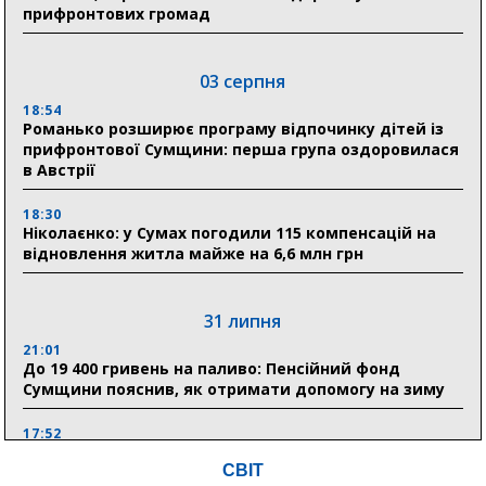
прифронтових громад
03 серпня
18:54
Романько розширює програму відпочинку дітей із
прифронтової Сумщини: перша група оздоровилася
в Австрії
18:30
Ніколаєнко: у Сумах погодили 115 компенсацій на
відновлення житла майже на 6,6 млн грн
31 липня
21:01
До 19 400 гривень на паливо: Пенсійний фонд
Сумщини пояснив, як отримати допомогу на зиму
17:52
«Укрексімбанк» припиняє виплату пенсій: у
СВІТ
Пенсійному фонді Сумщини пояснили, що робити