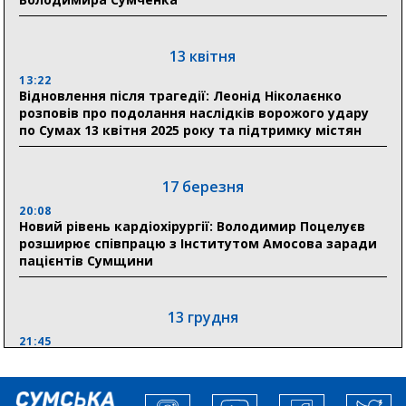
18:13
Лікарня Святого Пантелеймона отримала нову
побутову техніку для комфорту пацієнтів
13 квітня
13:22
28 липня
Відновлення після трагедії: Леонід Ніколаєнко
розповів про подолання наслідків ворожого удару
19:07
по Сумах 13 квітня 2025 року та підтримку містян
Соціальні виплати без затримок: Пенсійний фонд
Сумщини профінансував 2,5 млрд грн у липні
17 березня
18:49
У Сумах завершили першочергові роботи після
20:08
атак: Ніколаєнко підбив підсумки ліквідації
Новий рівень кардіохірургії: Володимир Поцелуєв
наслідків
розширює співпрацю з Інститутом Амосова заради
пацієнтів Сумщини
13 грудня
21:45
“Внесення змін до процедури публічних закупівель має
збільшити завантаження стратегічних українських
виробників”, – нардеп Максим Гузенко