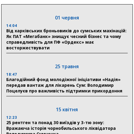
людям
11:00
01 червня
Артем Кобзар вручив родинам 20 полеглих Героїв
відзнаки «Почесного громадянина міста Суми»
14:04
Від харківських броньовиків до сумських махінацій:
Як ПАТ «Мегабанк» знищує чесний бізнес та чому
справедливість для ПФ «Ордекс» має
30 липня
восторжествувати
19:38
Сумська клінічна лікарня Святого Пантелеймона
здобула головну відзнаку в медичній сфері України
25 травня
18:47
18:33
Благодійний фонд молодіжної ініціативи «Надія»
Олексій Романько долучився до обговорення Плану
передав вантаж для лікарень Сум: Володимир
стійкості Сумщини з Прем’єр-міністром
Поцелуєв про важливість підтримки прикордоння
18:11
Місто посилює міжнародну співпрацю: Суми
отримали 12 потужних станцій для Пунктів обігріву
15 квітня
12:23
25 рентген та понад 30 виїздів у 3-тю зону:
29 липня
Вражаюча історія чорнобильського ліквідатора
Володимира Сумченка