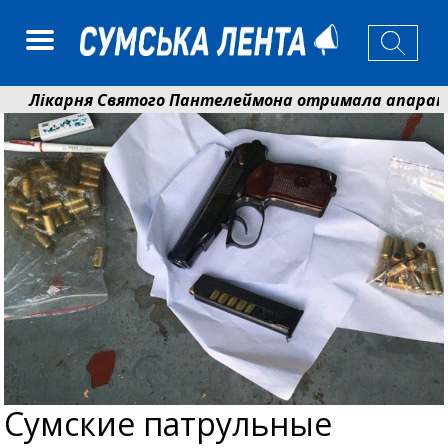
Лікарня Святого Пантелеймона отримала апарат УЗД 
Артем Кобзар вручив родинам 20 полеглих Героїв відз
Сумские патрульные