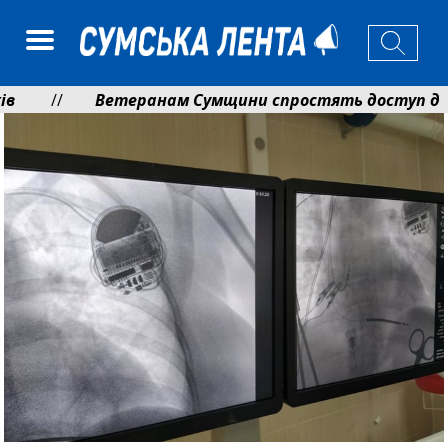
Ветеранам Сумщини спростять доступ до пенс
та підтримку прифронтових громад
Романько 