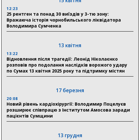
15 квітня
31 липня
12:23
25 рентген та понад 30 виїздів у 3-тю зону:
21:01
Вражаюча історія чорнобильського ліквідатора
До 19 400 гривень на паливо: Пенсійний фонд
Володимира Сумченка
Сумщини пояснив, як отримати допомогу на зиму
17:52
«Укрексімбанк» припиняє виплату пенсій: у
13 квітня
Пенсійному фонді Сумщини пояснили, що робити
13:22
людям
Відновлення після трагедії: Леонід Ніколаєнко
розповів про подолання наслідків ворожого удару
11:00
по Сумах 13 квітня 2025 року та підтримку містян
Артем Кобзар вручив родинам 20 полеглих Героїв
відзнаки «Почесного громадянина міста Суми»
17 березня
20:08
30 липня
Новий рівень кардіохірургії: Володимир Поцелуєв
19:38
розширює співпрацю з Інститутом Амосова заради
Сумська клінічна лікарня Святого Пантелеймона
пацієнтів Сумщини
здобула головну відзнаку в медичній сфері України
13 грудня