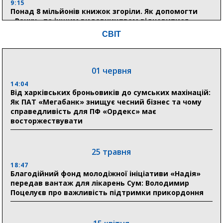
9:15
Понад 8 мільйонів книжок згоріли. Як допомогти
«Ранку» та іншим видавництвам відновитися
СВІТ
04 серпня
20:41
01 червня
Пенсійний фонд Сумщини спрямував 0,2 млрд грн
на пенсії, страхові виплати та підтримку
14:04
прифронтових громад
Від харківських броньовиків до сумських махінацій:
Як ПАТ «Мегабанк» знищує чесний бізнес та чому
справедливість для ПФ «Ордекс» має
восторжествувати
03 серпня
18:54
Романько розширює програму відпочинку дітей із
25 травня
прифронтової Сумщини: перша група оздоровилася
в Австрії
18:47
Благодійний фонд молодіжної ініціативи «Надія»
передав вантаж для лікарень Сум: Володимир
18:30
Поцелуєв про важливість підтримки прикордоння
Ніколаєнко: у Сумах погодили 115 компенсацій на
відновлення житла майже на 6,6 млн грн