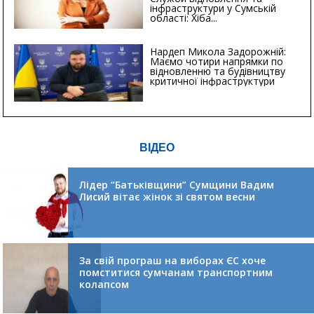
інфраструктури у Сумській
області: Хіба...
Нардеп Микола Задорожній:
Маємо чотири напрямки по
відновленню та будівництву
критичної інфраструктури
ВІДЕО
Лідер “Батьківщини” Сумщини Вадим
Лисий вітає жінок зі святом весни
За свій програш на виборах ЄС хоче
помститися сумчанам транспортним
колапсом