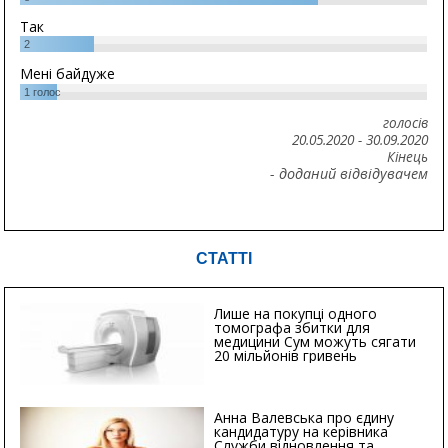
Так
2
Мені байдуже
1
голос
голосів
20.05.2020
-
30.09.2020
Кінець
- доданий відвідувачем
СТАТТІ
Лише на покупці одного
томографа збитки для
медицини Сум можуть сягати
20 мільйонів гривень
Анна Валевська про єдину
кандидатуру на керівника
Служби відновлення та