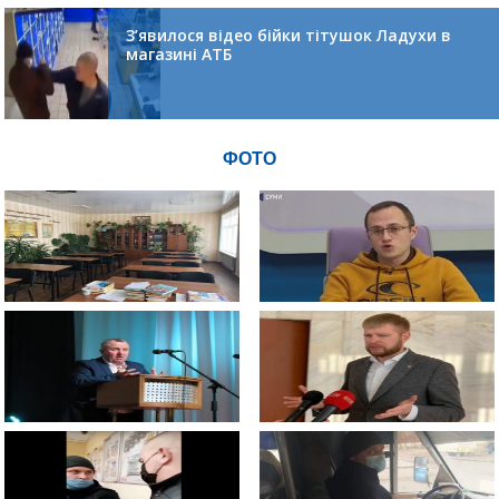
З’явилося відео бійки тітушок Ладухи в
магазині АТБ
ФОТО