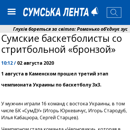
Глухів бореться за світло: Романько об’єднує зусил
Сумские баскетболисты со
Пенсійний фонд Сумщини спрямував 0,2 млрд грн на
стритбольной «бронзой»
10:12 /
02 августа 2020
1 августа в Каменском прошел третий этап
чемпионата Украины по баскетболу 3х3.
У мужчин играли 16 команд с востока Украины, в том
числе БК «СумДУ» (Игорь Юркевичус, Игорь Стародуб,
Илья Кабацюра, Сергей Старцев).
Чемпионом стала команда «Черновики», которая в