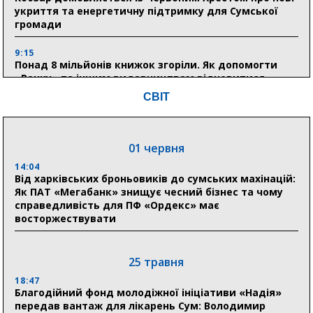
укриття та енергетичну підтримку для Сумської
громади
9:15
Понад 8 мільйонів книжок згоріли. Як допомогти
«Ранку» та іншим видавництвам відновитися
СВІТ
04 серпня
20:41
01 червня
Пенсійний фонд Сумщини спрямував 0,2 млрд грн
на пенсії, страхові виплати та підтримку
14:04
прифронтових громад
Від харківських броньовиків до сумських махінацій:
Як ПАТ «Мегабанк» знищує чесний бізнес та чому
справедливість для ПФ «Ордекс» має
восторжествувати
03 серпня
18:54
Романько розширює програму відпочинку дітей із
25 травня
прифронтової Сумщини: перша група оздоровилася
в Австрії
18:47
Благодійний фонд молодіжної ініціативи «Надія»
передав вантаж для лікарень Сум: Володимир
18:30