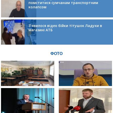
помститися сумчанам транспортним
колапсом
З’явилося відео бійки тітушок Ладухи в
магазині АТБ
ФОТО