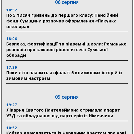
06 серпня
18:52
По 5 тисяч гривень до першого класу: Пенсійний
фонд Сумщини розпочав оформлення «Пакунка
школяра»
18:06
Безпека, фортифікації та підземні школи: Романько
розповів про ключові рішення сесії Сумської
облради
17:39
Поки літо плавить асфальт: 5 книжкових історій із
зимовим настроєм
05 серпня
19:27
Лікарня Святого Пантелеймона отримала апарат
УЗД та обладнання від партнерів із Німеччини
10:52
Кобзар домовляється із Червоним Хрестом про нові