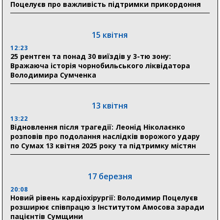
Поцелуєв про важливість підтримки прикордоння
Ніколаєнко: у Сумах погодили 115 компенсацій на
відновлення житла майже на 6,6 млн грн
15 квітня
31 липня
12:23
25 рентген та понад 30 виїздів у 3-тю зону:
21:01
Вражаюча історія чорнобильського ліквідатора
До 19 400 гривень на паливо: Пенсійний фонд
Володимира Сумченка
Сумщини пояснив, як отримати допомогу на зиму
17:52
«Укрексімбанк» припиняє виплату пенсій: у
13 квітня
Пенсійному фонді Сумщини пояснили, що робити
13:22
людям
Відновлення після трагедії: Леонід Ніколаєнко
розповів про подолання наслідків ворожого удару
11:00
по Сумах 13 квітня 2025 року та підтримку містян
Артем Кобзар вручив родинам 20 полеглих Героїв
відзнаки «Почесного громадянина міста Суми»
17 березня
20:08
30 липня
Новий рівень кардіохірургії: Володимир Поцелуєв
19:38
розширює співпрацю з Інститутом Амосова заради
Сумська клінічна лікарня Святого Пантелеймона
пацієнтів Сумщини