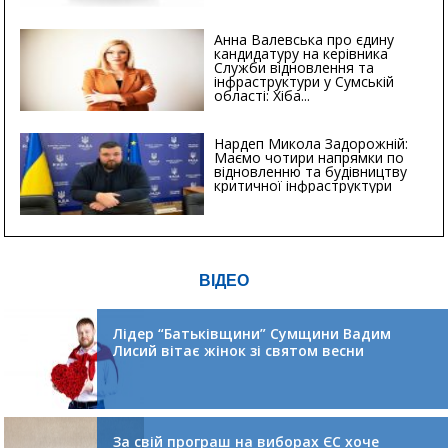
Анна Валевська про єдину
кандидатуру на керівника
Служби відновлення та
інфраструктури у Сумській
області: Хіба...
Нардеп Микола Задорожній:
Маємо чотири напрямки по
відновленню та будівництву
критичної інфраструктури
ВІДЕО
Лідер “Батьківщини” Сумщини Вадим
Лисий вітає жінок зі святом весни
За свій програш на виборах ЄС хоче