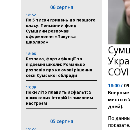
06 серпня
18:52
По 5 тисяч гривень до першого
класу: Пенсійний фонд
Сумщини розпочав
оформлення «Пакунка
школяра»
Сумщ
18:06
Укра
Безпека, фортифікації та
підземні школи: Романько
COVI
розповів про ключові рішення
сесії Сумської облради
18:00 /
09
17:39
Поки літо плавить асфальт: 5
Впервые
книжкових історій із зимовим
место в 
настроєм
дней).
По данны
05 серпня
показате
19:27