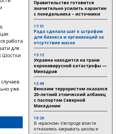
ости
Правительство готовится
и
значительно усилить карантин
с понедельника – источники
м,
17:51
Рада сделала шаг к штрафам
ицах
для бизнеса и организаций за
ся работа
отсутствие масок
вати для
х Шостки
13:12
Украина находится на грани
коронавирусной катастрофы —
Минздрав
случаев.
13:09
льно уже
Венским террористом оказался
20-летний этнический албанец
с паспортом Северной
Македонии
10:20
В «красном» Ужгороде власти
отказались закрывать школы и