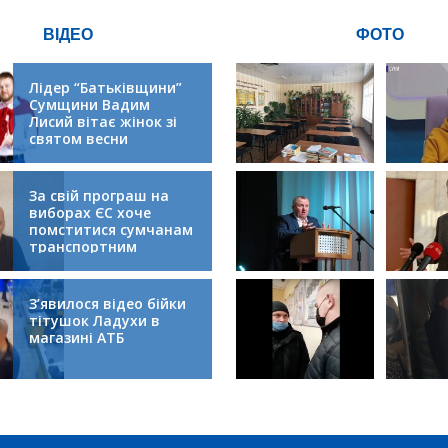
ВІДЕО
ФОТО
Лідер “Батьківщини”
Сумщини Вадим
Лисий вітає жінок зі
святом весни
За свій програш на
виборах ЄС хоче
помститися сумчанам
транспортним
колапсом
З’явилося відео бійки
тітушок Ладухи в
магазині АТБ