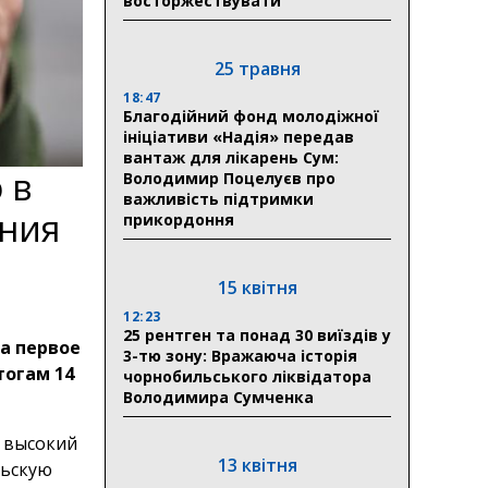
восторжествувати
25 травня
18:47
Благодійний фонд молодіжної
ініціативи «Надія» передав
вантаж для лікарень Сум:
 в
Володимир Поцелуєв про
важливість підтримки
ания
прикордоння
15 квітня
12:23
25 рентген та понад 30 виїздів у
а первое
3-тю зону: Вражаюча історія
тогам 14
чорнобильського ліквідатора
Володимира Сумченка
й высокий
13 квітня
льскую