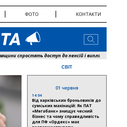
ФОТО
КОНТАКТИ
простять доступ до пенсій і виплат: Пенсійний фон
СВІТ
01 червня
14:04
Від харківських броньовиків до
сумських махінацій: Як ПАТ
«Мегабанк» знищує чесний
бізнес та чому справедливість
для ПФ «Ордекс» має