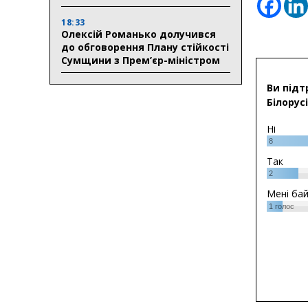
18:33
Олексій Романько долучився
до обговорення Плану стійкості
Сумщини з Прем’єр-міністром
Ви підт
Білорусі
Ні
8
Так
2
Мені ба
1
голос