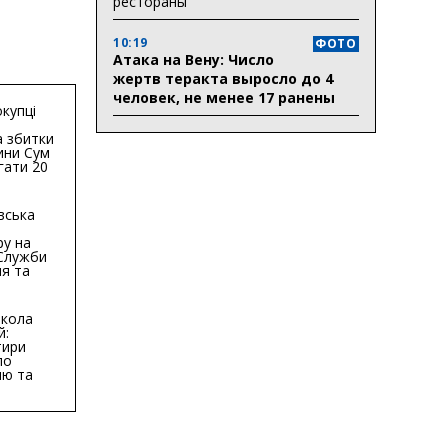
рестораны
10:19
ФОТО
Атака на Вену: Число
жертв теракта выросло до 4
человек, не менее 17 ранены
купці
 збитки
ини Сум
гати 20
гривень
вська
ру на
 Служби
я та
тури у
бласті:
кола
й:
тири
по
ню та
ву
ктури