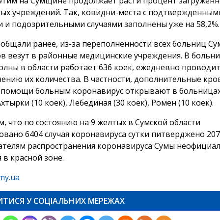
 этим на Сумщине продолжает расти процент загруженн
ых учреждений. Так, ковидни-места с подтвержденным
 и подозрительными случаями заполнены уже на 58,2%.
ообщали ранее, из-за переполненности всех больниц Су
в везут в районные медицинские учреждения. В больн
олны в области работает 636 коек, ежедневно проводит
чению их количества. В частности, дополнительные кро
 помощи больным коронавирус открывают в больница
 Ахтырки (10 коек), Лебединая (30 коек), Ромен (10 коек).
, что по состоянию на 9 желтых в Сумской области
овано 6404 случая коронавируса сутки питверджено 207 
ателям распространения коронавируса Сумы неофициа
 в красной зоне.
my.ua
ИТИСЯ У СОЦІАЛЬНИХ МЕРЕЖАХ