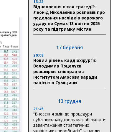
13:22
Відновлення після трагедії:
Леонід Ніколаєнко розповів про
подолання наслідків ворожого
удару по Сумах 13 квітня 2025
року та підтримку містян
17 березня
20:08
Новий рівень кардіохірургії:
Володимир Поцелуєв
розширює співпрацю з
Інститутом Амосова заради
пацієнтів Сумщини
13 грудня
21:45
“Внесення змін до процедури
публічних закупівель має збільшити
завантаження стратегічних
українських виробників”, – нардеп