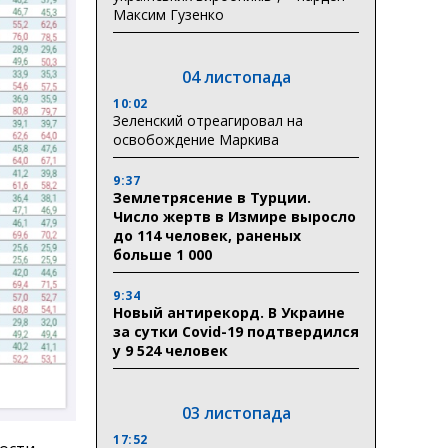
Максим Гузенко
04 листопада
10:02
Зеленский отреагировал на
освобождение Маркива
9:37
Землетрясение в Турции.
Число жертв в Измире выросло
до 114 человек, раненых
больше 1 000
9:34
Новый антирекорд. В Украине
за сутки Covid-19 подтвердился
у 9 524 человек
03 листопада
17:52