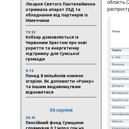
область (
Лікарня Святого Пантелеймона
распрост
отримала апарат УЗД та
обладнання від партнерів із
Німеччини
10:52
Кобзар домовляється із
Червоним Хрестом про нові
укриття та енергетичну
підтримку для Сумської
громади
9:15
Понад 8 мільйонів книжок
згоріли. Як допомогти «Ранку»
та іншим видавництвам
відновитися
04 серпня
20:41
Пенсійний фонд Сумщини
спрямував 0,2 млрд грн на