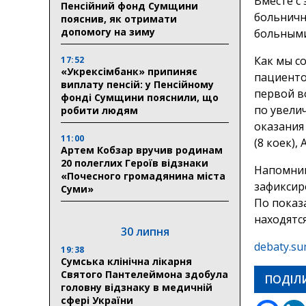
Вместе с
Пенсійний фонд Сумщини
больничн
пояснив, як отримати
допомогу на зиму
больными
Как мы с
17:52
«Укрексімбанк» припиняє
пациенто
виплату пенсій: у Пенсійному
первой в
фонді Сумщини пояснили, що
по увели
робити людям
оказания
11:00
(8 коек),
Артем Кобзар вручив родинам
20 полеглих Героїв відзнаки
Напомним
«Почесного громадянина міста
зафиксир
Суми»
По показ
находятся
30 липня
debaty.su
19:38
Сумська клінічна лікарня
Святого Пантелеймона здобула
ПОДІЛ
головну відзнаку в медичній
сфері України