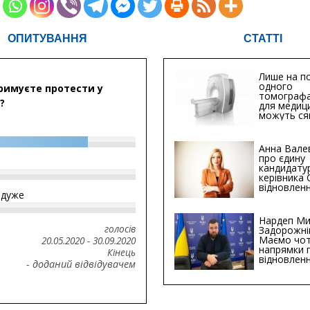
ОПИТУВАННЯ
СТАТТІ
Лише на по
одного
римуєте протести у
томографа
?
для медиц
можуть ся
мільйонів 
Анна Вале
про єдину
кандидату
керівника
відновленн
йдуже
інфраструк
Сумській о
Хіба...
Нардеп Ми
голосів
Задорожні
Маємо чо
20.05.2020
-
30.09.2020
напрямки 
Кінець
відновлен
- доданий відвідувачем
будівницт
критичної
інфрастру