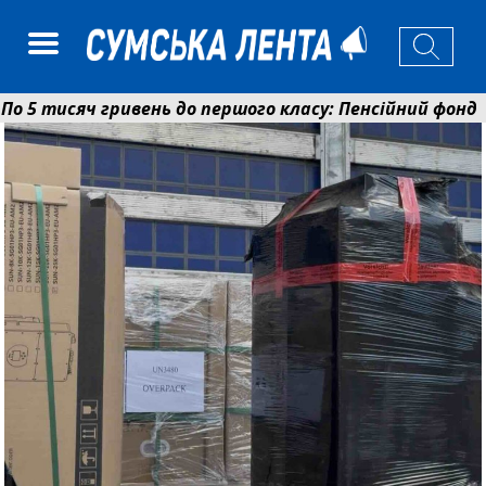
 тисяч гривень до першого класу: Пенсійний фонд Сум
аєнко: у Сумах погодили 115 компенсацій на відновле