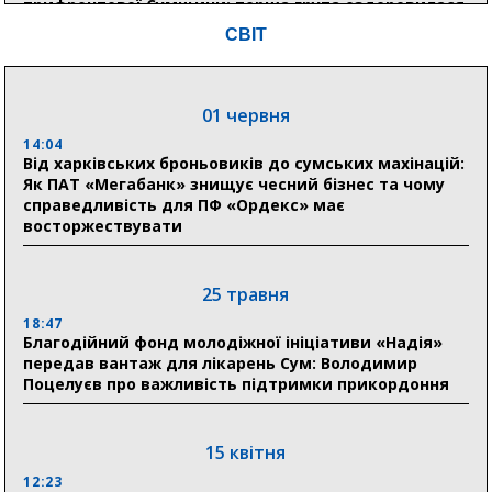
прифронтової Сумщини: перша група оздоровилася
в Австрії
СВІТ
18:30
Ніколаєнко: у Сумах погодили 115 компенсацій на
відновлення житла майже на 6,6 млн грн
01 червня
14:04
Від харківських броньовиків до сумських махінацій:
31 липня
Як ПАТ «Мегабанк» знищує чесний бізнес та чому
справедливість для ПФ «Ордекс» має
21:01
восторжествувати
До 19 400 гривень на паливо: Пенсійний фонд
Сумщини пояснив, як отримати допомогу на зиму
25 травня
17:52
«Укрексімбанк» припиняє виплату пенсій: у
18:47
Пенсійному фонді Сумщини пояснили, що робити
Благодійний фонд молодіжної ініціативи «Надія»
людям
передав вантаж для лікарень Сум: Володимир
Поцелуєв про важливість підтримки прикордоння
11:00
Артем Кобзар вручив родинам 20 полеглих Героїв
відзнаки «Почесного громадянина міста Суми»
15 квітня
12:23