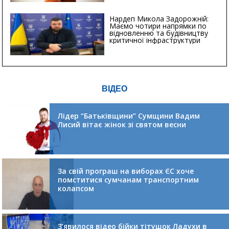
Нардеп Микола Задорожній:
Маємо чотири напрямки по
відновленню та будівництву
критичної інфраструктури
ВІДЕО
Лідер “Батьківщини” Сумщини Вадим
Лисий вітає жінок зі святом весни
За свій програш на виборах ЄС хоче
помститися сумчанам транспортним
колапсом
З’явилося відео бійки тітушок Ладухи в