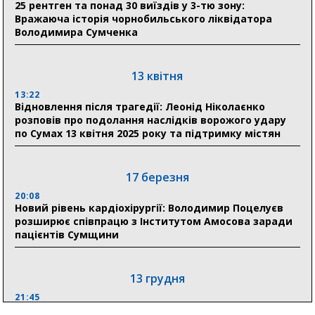
25 рентген та понад 30 виїздів у 3-тю зону:
30 липня
Вражаюча історія чорнобильського ліквідатора
19:38
Володимира Сумченка
Сумська клінічна лікарня Святого Пантелеймона
здобула головну відзнаку в медичній сфері України
13 квітня
18:33
Олексій Романько долучився до обговорення Плану
13:22
Відновлення після трагедії: Леонід Ніколаєнко
стійкості Сумщини з Прем’єр-міністром
розповів про подолання наслідків ворожого удару
по Сумах 13 квітня 2025 року та підтримку містян
18:11
Місто посилює міжнародну співпрацю: Суми
отримали 12 потужних станцій для Пунктів обігріву
17 березня
20:08
Новий рівень кардіохірургії: Володимир Поцелуєв
розширює співпрацю з Інститутом Амосова заради
пацієнтів Сумщини
13 грудня
21:45
“Внесення змін до процедури публічних закупівель має