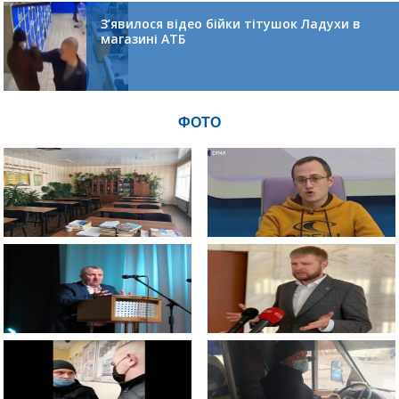
З’явилося відео бійки тітушок Ладухи в
магазині АТБ
ФОТО