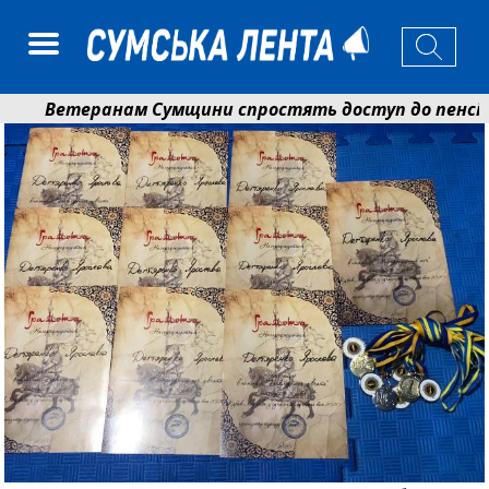
Ветеранам Сумщини спростять доступ до пенсій і 
Романько розширює програму відпочинку дітей із пр