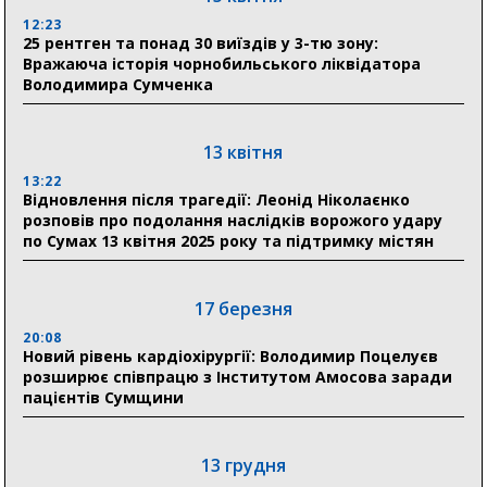
Сумщини пояснив, як отримати допомогу на зиму
12:23
25 рентген та понад 30 виїздів у 3-тю зону:
17:52
Вражаюча історія чорнобильського ліквідатора
«Укрексімбанк» припиняє виплату пенсій: у
Володимира Сумченка
Пенсійному фонді Сумщини пояснили, що робити
людям
13 квітня
11:00
Артем Кобзар вручив родинам 20 полеглих Героїв
13:22
відзнаки «Почесного громадянина міста Суми»
Відновлення після трагедії: Леонід Ніколаєнко
розповів про подолання наслідків ворожого удару
по Сумах 13 квітня 2025 року та підтримку містян
30 липня
19:38
Сумська клінічна лікарня Святого Пантелеймона
17 березня
здобула головну відзнаку в медичній сфері України
20:08
Новий рівень кардіохірургії: Володимир Поцелуєв
18:33
розширює співпрацю з Інститутом Амосова заради
Олексій Романько долучився до обговорення Плану
пацієнтів Сумщини
стійкості Сумщини з Прем’єр-міністром
13 грудня