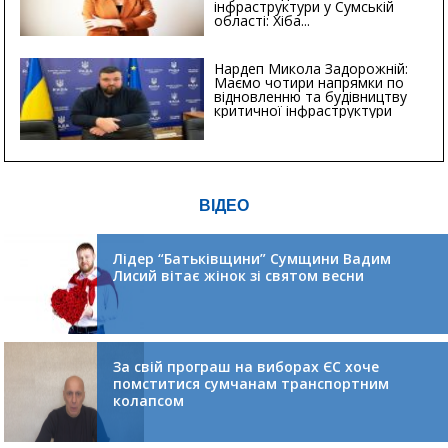
інфраструктури у Сумській
області: Хіба...
Нардеп Микола Задорожній:
Маємо чотири напрямки по
відновленню та будівництву
критичної інфраструктури
ВІДЕО
Лідер “Батьківщини” Сумщини Вадим
Лисий вітає жінок зі святом весни
За свій програш на виборах ЄС хоче
помститися сумчанам транспортним
колапсом