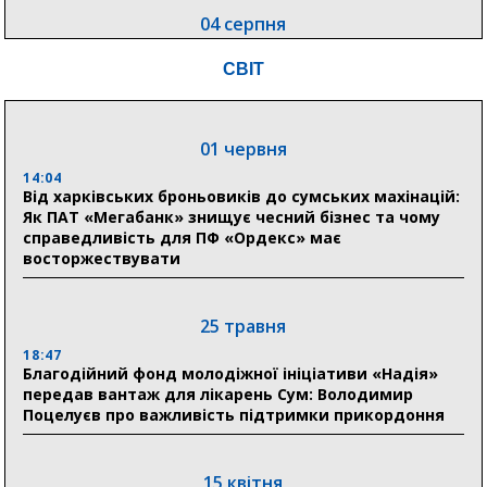
04 серпня
20:41
СВІТ
Пенсійний фонд Сумщини спрямував 0,2 млрд грн
на пенсії, страхові виплати та підтримку
прифронтових громад
01 червня
14:04
03 серпня
Від харківських броньовиків до сумських махінацій:
18:54
Як ПАТ «Мегабанк» знищує чесний бізнес та чому
Романько розширює програму відпочинку дітей із
справедливість для ПФ «Ордекс» має
прифронтової Сумщини: перша група оздоровилася
восторжествувати
в Австрії
18:30
25 травня
Ніколаєнко: у Сумах погодили 115 компенсацій на
відновлення житла майже на 6,6 млн грн
18:47
Благодійний фонд молодіжної ініціативи «Надія»
передав вантаж для лікарень Сум: Володимир
Поцелуєв про важливість підтримки прикордоння
31 липня
21:01
До 19 400 гривень на паливо: Пенсійний фонд
15 квітня