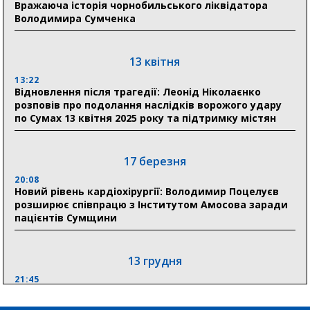
Вражаюча історія чорнобильського ліквідатора
31 липня
Володимира Сумченка
21:01
До 19 400 гривень на паливо: Пенсійний фонд
Сумщини пояснив, як отримати допомогу на зиму
13 квітня
13:22
17:52
Відновлення після трагедії: Леонід Ніколаєнко
«Укрексімбанк» припиняє виплату пенсій: у
розповів про подолання наслідків ворожого удару
Пенсійному фонді Сумщини пояснили, що робити
по Сумах 13 квітня 2025 року та підтримку містян
людям
11:00
Артем Кобзар вручив родинам 20 полеглих Героїв
17 березня
відзнаки «Почесного громадянина міста Суми»
20:08
Новий рівень кардіохірургії: Володимир Поцелуєв
розширює співпрацю з Інститутом Амосова заради
30 липня
пацієнтів Сумщини
19:38
Сумська клінічна лікарня Святого Пантелеймона
здобула головну відзнаку в медичній сфері України
13 грудня
21:45
“Внесення змін до процедури публічних закупівель має
збільшити завантаження стратегічних українських