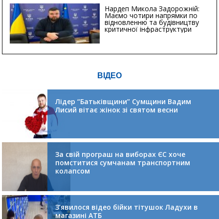
Нардеп Микола Задорожній:
Маємо чотири напрямки по
відновленню та будівництву
критичної інфраструктури
ВІДЕО
Лідер “Батьківщини” Сумщини Вадим
Лисий вітає жінок зі святом весни
За свій програш на виборах ЄС хоче
помститися сумчанам транспортним
колапсом
З’явилося відео бійки тітушок Ладухи в
магазині АТБ