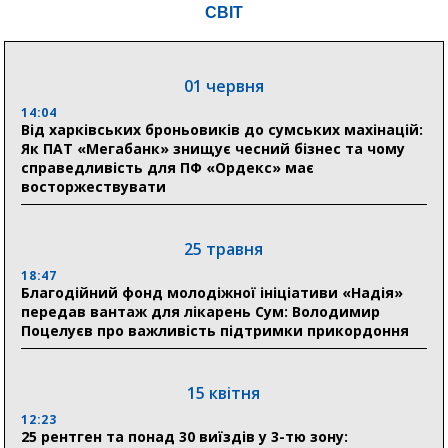
СВІТ
Понад 8 мільйонів книжок згоріли. Як допомогти
«Ранку» та іншим видавництвам відновитися
01 червня
04 серпня
14:04
20:41
Від харківських броньовиків до сумських махінацій:
Пенсійний фонд Сумщини спрямував 0,2 млрд грн
Як ПАТ «Мегабанк» знищує чесний бізнес та чому
на пенсії, страхові виплати та підтримку
справедливість для ПФ «Ордекс» має
прифронтових громад
восторжествувати
03 серпня
25 травня
18:54
18:47
Романько розширює програму відпочинку дітей із
Благодійний фонд молодіжної ініціативи «Надія»
прифронтової Сумщини: перша група оздоровилася
передав вантаж для лікарень Сум: Володимир
в Австрії
Поцелуєв про важливість підтримки прикордоння
18:30
Ніколаєнко: у Сумах погодили 115 компенсацій на
15 квітня
відновлення житла майже на 6,6 млн грн
12:23
25 рентген та понад 30 виїздів у 3-тю зону: