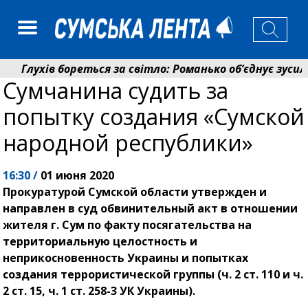
Глухів бореться за світло: Романько об’єднує зусилля
Сумчанина судить за
Пенсійний фонд Сумщини спрямував 0,2 млрд грн на п
попытку создания «Сумской
народной республики»
16:30 /
01 июня 2020
Прокуратурой Сумской области утвержден и
направлен в суд обвинительный акт в отношении
жителя г. Сум по факту посягательства на
территориальную целостность и
неприкосновенность Украины и попытках
создания террористической группы (ч. 2 ст. 110 и ч.
2 ст. 15, ч. 1 ст. 258-3 УК Украины).