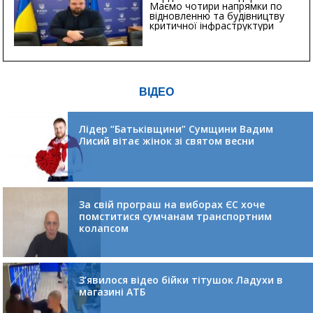
Маємо чотири напрямки по
відновленню та будівництву
критичної інфраструктури
ВІДЕО
Лідер “Батьківщини” Сумщини Вадим
Лисий вітає жінок зі святом весни
За свій програш на виборах ЄС хоче
помститися сумчанам транспортним
колапсом
З’явилося відео бійки тітушок Ладухи в
магазині АТБ