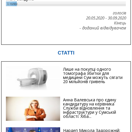
1
голос
голосів
20.05.2020
-
30.09.2020
Кінець
- доданий відвідувачем
СТАТТІ
Лише на покупці одного
томографа збитки для
медицини Сум можуть сягати
20 мільйонів гривень
Анна Валевська про єдину
кандидатуру на керівника
Служби відновлення та
інфраструктури у Сумській
області: Хіба...
Нардеп Микола Задорожній: