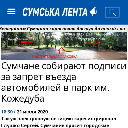
ранам Сумщини спростять доступ до пенсій і випла
нько розширює програму відпочинку дітей із прифрон
Сумчане собирают подписи
за запрет въезда
автомобилей в парк им.
Кожедуба
18:30 /
21 июля 2020
Такую электронную петицию зарегистрировал
Глушко Сергей. Сумчанин просит городские