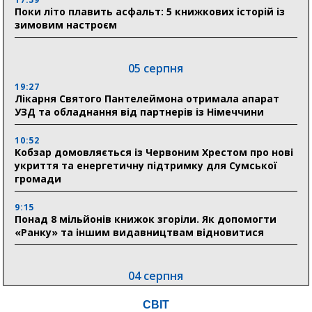
Поки літо плавить асфальт: 5 книжкових історій із
зимовим настроєм
05 серпня
19:27
Лікарня Святого Пантелеймона отримала апарат
УЗД та обладнання від партнерів із Німеччини
10:52
Кобзар домовляється із Червоним Хрестом про нові
укриття та енергетичну підтримку для Сумської
громади
9:15
Понад 8 мільйонів книжок згоріли. Як допомогти
«Ранку» та іншим видавництвам відновитися
04 серпня
20:41
СВІТ
Пенсійний фонд Сумщини спрямував 0,2 млрд грн