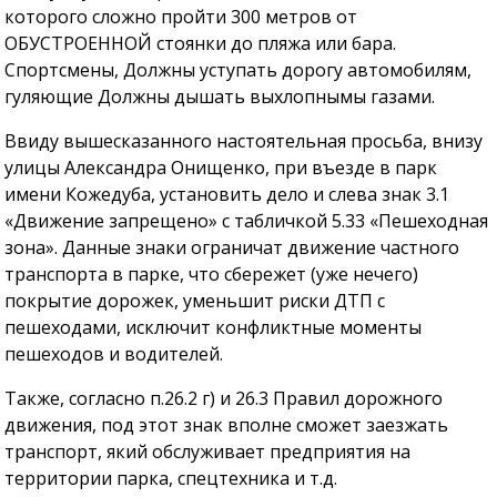
которого сложно пройти 300 метров от
ОБУСТРОЕННОЙ стоянки до пляжа или бара.
Спортсмены, Должны уступать дорогу автомобилям,
гуляющие Должны дышать выхлопнымы газами.
Ввиду вышесказанного настоятельная просьба, внизу
улицы Александра Онищенко, при въезде в парк
имени Кожедуба, установить дело и слева знак 3.1
«Движение запрещено» с табличкой 5.33 «Пешеходная
зона». Данные знаки ограничат движение частного
транспорта в парке, что сбережет (уже нечего)
покрытие дорожек, уменьшит риски ДТП с
пешеходами, исключит конфликтные моменты
пешеходов и водителей.
Также, согласно п.26.2 г) и 26.3 Правил дорожного
движения, под этот знак вполне сможет заезжать
транспорт, який обслуживает предприятия на
территории парка, спецтехника и т.д.