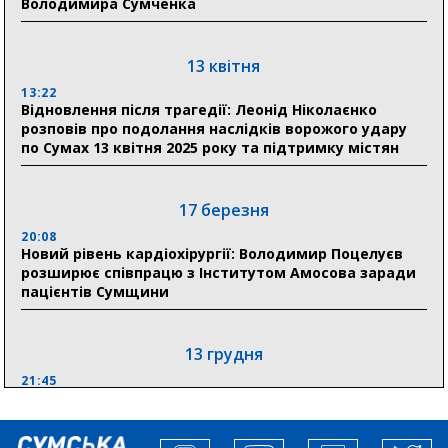
Володимира Сумченка
Пенсійному фонді Сумщини пояснили, що робити
людям
13 квітня
11:00
Артем Кобзар вручив родинам 20 полеглих Героїв
13:22
відзнаки «Почесного громадянина міста Суми»
Відновлення після трагедії: Леонід Ніколаєнко
розповів про подолання наслідків ворожого удару
по Сумах 13 квітня 2025 року та підтримку містян
30 липня
19:38
Сумська клінічна лікарня Святого Пантелеймона
17 березня
здобула головну відзнаку в медичній сфері України
20:08
Новий рівень кардіохірургії: Володимир Поцелуєв
18:33
розширює співпрацю з Інститутом Амосова заради
Олексій Романько долучився до обговорення Плану
пацієнтів Сумщини
стійкості Сумщини з Прем’єр-міністром
13 грудня
21:45
“Внесення змін до процедури публічних закупівель має
збільшити завантаження стратегічних українських
виробників”, – нардеп Максим Гузенко