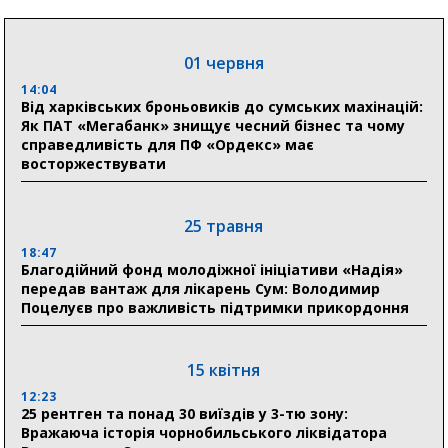
на пенсії, страхові виплати та підтримку
прифронтових громад
01 червня
14:04
03 серпня
Від харківських броньовиків до сумських махінацій:
18:54
Як ПАТ «Мегабанк» знищує чесний бізнес та чому
Романько розширює програму відпочинку дітей із
справедливість для ПФ «Ордекс» має
прифронтової Сумщини: перша група оздоровилася
восторжествувати
в Австрії
18:30
25 травня
Ніколаєнко: у Сумах погодили 115 компенсацій на
відновлення житла майже на 6,6 млн грн
18:47
Благодійний фонд молодіжної ініціативи «Надія»
передав вантаж для лікарень Сум: Володимир
Поцелуєв про важливість підтримки прикордоння
31 липня
21:01
До 19 400 гривень на паливо: Пенсійний фонд
15 квітня
Сумщини пояснив, як отримати допомогу на зиму
12:23
25 рентген та понад 30 виїздів у 3-тю зону:
17:52
Вражаюча історія чорнобильського ліквідатора
«Укрексімбанк» припиняє виплату пенсій: у