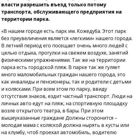
власти разрешить въезд только потому
транспорта, обслуживающего предприятия на
территории парка.
«В нашем городе есть парк им. Кожедуба. Этот парк
без преувеличения является «легкими» нашего города.
В летний период его посещает очень много людей с
целью отдыха, прогулки на свежем воздухе, занятий
физическими упражнениями. Так же на территории
парка есть городской пляж. В парке так же гуляет
много маломобильных граждан нашего города, это
как инвалиды и пенсионеры, так и родители с детьми
и колясками. При всем этом по парку, ввиду
отсутствия знаков, ездит частный транспорт. Люди на
личных авто едут на пляж, на спортивную площадку
возле открытого театра, в бары. При этом
вышеуказанные граждане Должны сторонится –
молодая мама с коляской должна нырять в кусты или
на клумбу, чтоб проехал автомобиль, водителю