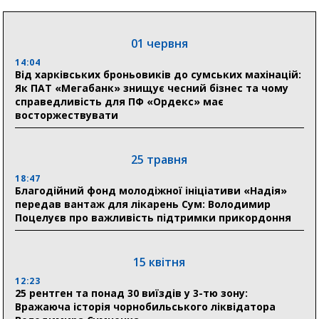
прифронтової Сумщини: перша група оздоровилася
в Австрії
01 червня
18:30
Ніколаєнко: у Сумах погодили 115 компенсацій на
14:04
відновлення житла майже на 6,6 млн грн
Від харківських броньовиків до сумських махінацій:
Як ПАТ «Мегабанк» знищує чесний бізнес та чому
справедливість для ПФ «Ордекс» має
восторжествувати
31 липня
21:01
До 19 400 гривень на паливо: Пенсійний фонд
25 травня
Сумщини пояснив, як отримати допомогу на зиму
18:47
Благодійний фонд молодіжної ініціативи «Надія»
17:52
передав вантаж для лікарень Сум: Володимир
«Укрексімбанк» припиняє виплату пенсій: у
Поцелуєв про важливість підтримки прикордоння
Пенсійному фонді Сумщини пояснили, що робити
людям
15 квітня
11:00
Артем Кобзар вручив родинам 20 полеглих Героїв
12:23
відзнаки «Почесного громадянина міста Суми»
25 рентген та понад 30 виїздів у 3-тю зону:
Вражаюча історія чорнобильського ліквідатора