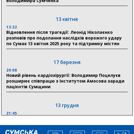
Володимира Сумченка
30 липня
19:38
Сумська клінічна лікарня Святого Пантелеймона
13 квітня
здобула головну відзнаку в медичній сфері України
13:22
Відновлення після трагедії: Леонід Ніколаєнко
18:33
розповів про подолання наслідків ворожого удару
Олексій Романько долучився до обговорення Плану
по Сумах 13 квітня 2025 року та підтримку містян
стійкості Сумщини з Прем’єр-міністром
18:11
17 березня
Місто посилює міжнародну співпрацю: Суми
отримали 12 потужних станцій для Пунктів обігріву
20:08
Новий рівень кардіохірургії: Володимир Поцелуєв
розширює співпрацю з Інститутом Амосова заради
пацієнтів Сумщини
13 грудня
21:45
“Внесення змін до процедури публічних закупівель має
збільшити завантаження стратегічних українських
виробників”, – нардеп Максим Гузенко