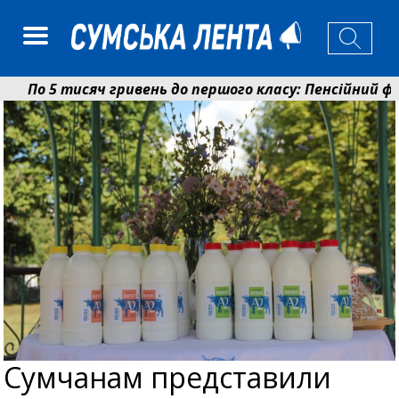
По 5 тисяч гривень до першого класу: Пенсійний фонд
Ніколаєнко: у Сумах погодили 115 компенсацій на відн
Сумчанам представили