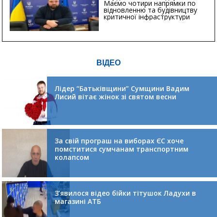
Маємо чотири напрямки по
відновленню та будівництву
критичної інфраструктури
ВІДЕО
Лідер “Батьківщини” Сумщини Вадим
Лисий вітає жінок зі святом весни
За свій програш на виборах ЄС хоче
помститися сумчанам транспортним
колапсом
З’явилося відео бійки тітушок Ладухи в
магазині АТБ