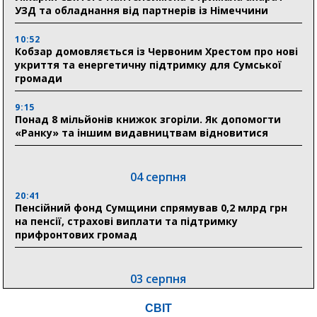
УЗД та обладнання від партнерів із Німеччини
10:52
Кобзар домовляється із Червоним Хрестом про нові
укриття та енергетичну підтримку для Сумської
громади
9:15
Понад 8 мільйонів книжок згоріли. Як допомогти
«Ранку» та іншим видавництвам відновитися
04 серпня
20:41
Пенсійний фонд Сумщини спрямував 0,2 млрд грн
на пенсії, страхові виплати та підтримку
прифронтових громад
03 серпня
18:54
СВІТ
Романько розширює програму відпочинку дітей із