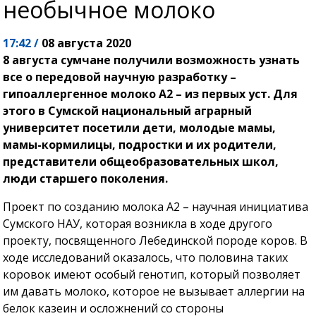
необычное молоко
17:42 /
08 августа 2020
8 августа сумчане получили возможность узнать
все о передовой научную разработку –
гипоаллергенное молоко А2 – из первых уст. Для
этого в Сумской национальный аграрный
университет посетили дети, молодые мамы,
мамы-кормилицы, подростки и их родители,
представители общеобразовательных школ,
люди старшего поколения.
Проект по созданию молока А2 – научная инициатива
Сумского НАУ, которая возникла в ходе другого
проекту, посвященного Лебединской породе коров. В
ходе исследований оказалось, что половина таких
коровок имеют особый генотип, который позволяет
им давать молоко, которое не вызывает аллергии на
белок казеин и осложнений со стороны