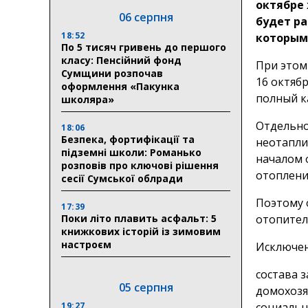
октябре 
06 серпня
будет ра
18:52
которым
По 5 тисяч гривень до першого
класу: Пенсійний фонд
При этом
Сумщини розпочав
16 октябр
оформлення «Пакунка
полный к
школяра»
Отдельно
18:06
Безпека, фортифікації та
неотапли
підземні школи: Романько
началом 
розповів про ключові рішення
отоплени
сесії Сумської облради
Поэтому 
17:39
Поки літо плавить асфальт: 5
отопител
книжкових історій із зимовим
настроєм
Исключен
состава 
05 серпня
домохозя
19:27
социальн