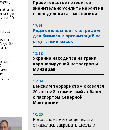
купці
Правительство готовится
значительно усилить карантин
 збитки
ини Сум
с понедельника – источники
гати 20
гривень
17:51
Рада сделала шаг к штрафам
вська
для бизнеса и организаций за
ру на
отсутствие масок
 Служби
я та
тури у
13:12
бласті:
Украина находится на грани
кола
коронавирусной катастрофы —
й:
Минздрав
тири
по
ню та
13:09
ву
Венским террористом оказался
ктури
20-летний этнический албанец
с паспортом Северной
Македонии
10:20
В «красном» Ужгороде власти
отказались закрывать школы и