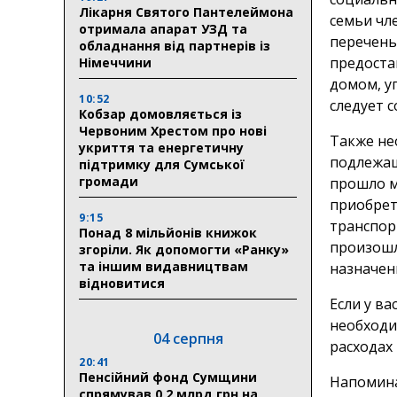
Лікарня Святого Пантелеймона
семьи чл
отримала апарат УЗД та
перечень
обладнання від партнерів із
предоста
Німеччини
домом, у
10:52
следует 
Кобзар домовляється із
Червоним Хрестом про нові
Также не
укриття та енергетичну
подлежащ
підтримку для Сумської
громади
прошло м
приобрет
9:15
транспор
Понад 8 мільйонів книжок
произошл
згоріли. Як допомогти «Ранку»
та іншим видавництвам
назначен
відновитися
Если у в
необходи
04 серпня
расходах
20:41
Пенсійний фонд Сумщини
Напомина
спрямував 0,2 млрд грн на