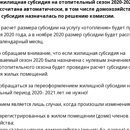
жилищная субсидия на отопительный сезон 2020-20
ссчитана автоматически, в том числе домохозяйст
 субсидия назначалась по решению комиссии.
 расчет размера субсидии на услугу «отопление» будет п
я 2020 года, а в ноябре 2020 размер субсидии будет расс
алендарный месяц.
 обращаем внимание, что если жилищная субсидия на
ваемый сезон 2020 была назначена с нулевым значением
отопительного сезона будет проведен расчет субсидии 
я жилых помещений.
обращаться за переоформлением жилищной субсидии н
ьный период 2020- 2021 лет не нужно!
ием является лишь случаи, когда произошли изменения
зарегистрированных в жилом помещении (доме) членов
йства;
ого статуса членов домохозяйства (женитьба, развод) в