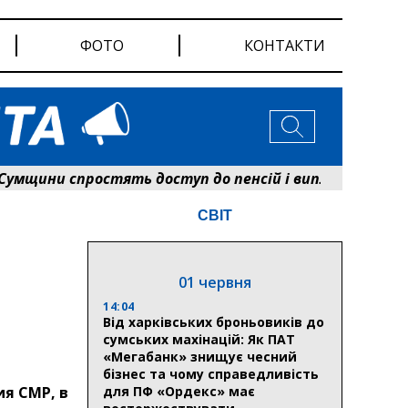
ФОТО
КОНТАКТИ
ни спростять доступ до пенсій і виплат: Пенсійний
СВІТ
01 червня
14:04
Від харківських броньовиків до
сумських махінацій: Як ПАТ
«Мегабанк» знищує чесний
бізнес та чому справедливість
я СМР, в
для ПФ «Ордекс» має