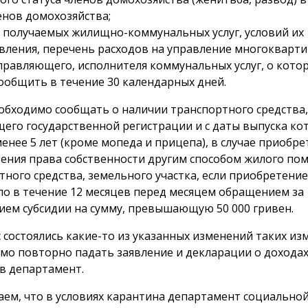
енов домохозяйства;
 получаемых жилищно-коммунальных услуг, условий их
вления, перечень расходов на управление многокварт
правляющего, исполнителя коммунальных услуг, о кото
сообщить в течение 30 календарных дней.
обходимо сообщать о наличии транспортного средства,
его государственной регистрации и с даты выпуска ко
енее 5 лет (кроме мопеда и прицепа), в случае приобре
ения права собственности другим способом жилого по
тного средства, земельного участка, если приобретение
о в течение 12 месяцев перед месяцем обращением за
ием субсидии на сумму, превышающую 50 000 гривен.
ас состоялись какие-то из указанных изменений таких и
мо повторно падать заявление и декларации о доходах
 в департамент.
ем, что в условиях карантина департамент социально