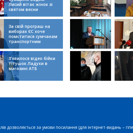
Лисий вітає жінок зі
святом весни
За свій програш на
виборах ЄС хоче
помститися сумчанам
транспортним
колапсом
З’явилося відео бійки
тітушок Ладухи в
магазині АТБ
лів дозволяється за умови посилання (для інтернет-видань – гіп