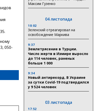
Максим Гузенко
видов
04 листопада
ния
10:02
Зеленский отреагировал на
35.
освобождение Маркива
ьному
9:37
3, 050-
Землетрясение в Турции.
Число жертв в Измире выросло
до 114 человек, раненых
больше 1 000
9:34
Новый антирекорд. В Украине
за сутки Covid-19 подтвердился
у 9 524 человек
03 листопада
17:52