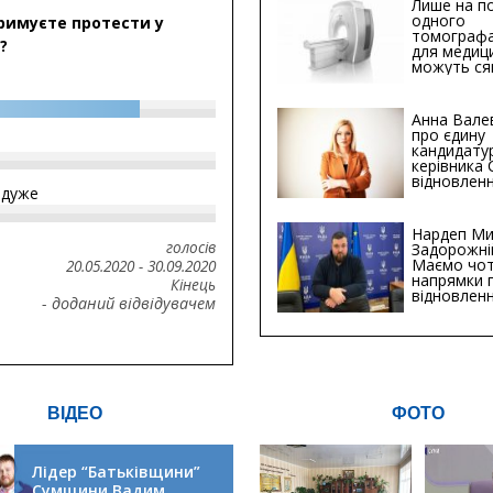
Лише на по
одного
римуєте протести у
томографа
?
для медиц
можуть ся
мільйонів 
Анна Вале
про єдину
кандидату
керівника
відновленн
йдуже
інфраструк
Сумській о
Хіба...
Нардеп Ми
голосів
Задорожні
Маємо чо
20.05.2020
-
30.09.2020
напрямки 
Кінець
відновлен
- доданий відвідувачем
будівницт
критичної
інфрастру
ВІДЕО
ФОТО
Лідер “Батьківщини”
Сумщини Вадим