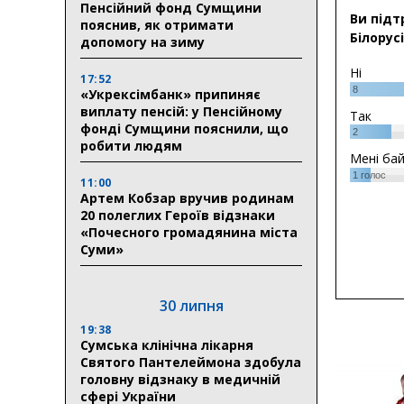
Пенсійний фонд Сумщини
Ви підт
пояснив, як отримати
Білорусі
допомогу на зиму
Ні
17:52
8
«Укрексімбанк» припиняє
виплату пенсій: у Пенсійному
Так
фонді Сумщини пояснили, що
2
робити людям
Мені ба
1
голос
11:00
Артем Кобзар вручив родинам
20 полеглих Героїв відзнаки
«Почесного громадянина міста
Суми»
30 липня
19:38
Сумська клінічна лікарня
Святого Пантелеймона здобула
головну відзнаку в медичній
сфері України