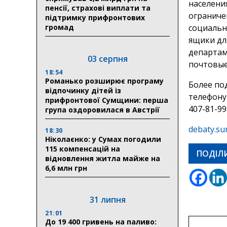
населени
пенсії, страхові виплати та
ограниче
підтримку прифронтових
громад
социальн
ящики дл
департаме
03 серпня
почтовые 
18:54
Романько розширює програму
Более по
відпочинку дітей із
телефону
прифронтової Сумщини: перша
407-81-99
група оздоровилася в Австрії
debaty.su
18:30
Ніколаєнко: у Сумах погодили
115 компенсацій на
ПОДІЛ
відновлення житла майже на
6,6 млн грн
31 липня
21:01
До 19 400 гривень на паливо: