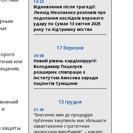
13:22
Відновлення після трагедії:
Леонід Ніколаєнко розповів про
подолання наслідків ворожого
ирным
удару по Сумах 13 квітня 2025
рых
року та підтримку містян
17 березня
торого
20:08
Новий рівень кардіохірургії:
тения или
Володимир Поцелуєв
мещения,
розширює співпрацю з
Інститутом Амосова заради
пацієнтів Сумщини
зменений
13 грудня
 и
21:45
“Внесення змін до процедури
публічних закупівель має збільшити
завантаження стратегічних
й защиты
українських виробників”, – нардеп