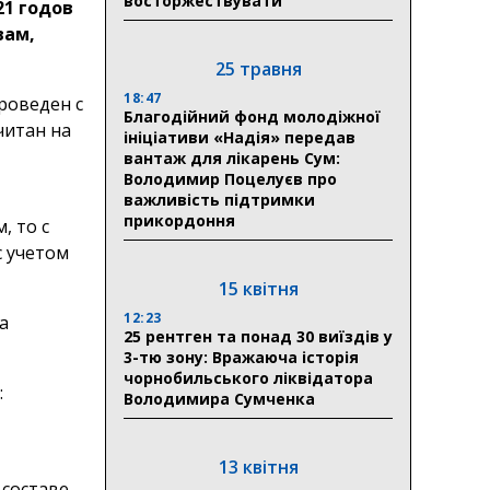
восторжествувати
21 годов
вам,
25 травня
18:47
роведен с
Благодійний фонд молодіжної
читан на
ініціативи «Надія» передав
вантаж для лікарень Сум:
Володимир Поцелуєв про
важливість підтримки
прикордоння
, то с
с учетом
15 квітня
12:23
а
25 рентген та понад 30 виїздів у
3-тю зону: Вражаюча історія
чорнобильського ліквідатора
:
Володимира Сумченка
13 квітня
 составе