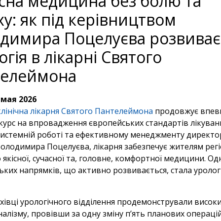
сна медицина без болю та
ху: як під керівництвом
димира Поцелуєва розвиває
огія в лікарні Святого
телеймона
 мая 2026
клінічна лікарня Святого Пантелеймона
продовжує впев
курс на впровадження європейських стандартів лікуван
системній роботі та ефективному менеджменту директо
Володимира Поцелуєва,
лікарня забезпечує жителям рег
 якісної,
сучасної та,
головне,
комфортної медицини.
Одн
ьких напрямків,
що активно розвивається,
стала уролог
хівці урологічного відділення продемонстрували висок
алізму,
провівши за одну зміну п’ять планових операцій