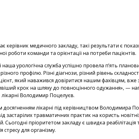
ає керівник медичного закладу,
такі результати є пока
ої роботи команди та орієнтації на потреби пацієнтів.
і наша урологічна служба успішно провела п’ять планов
різного профілю. Різні діагнози, різний рівень складност
цієнт, який наважився довіритися нашим фахівцям, вже
віший крок на шляху до повноцінного одужання», — на
 лікарні Володимир Поцелуєв.
 досягненням лікарні під керівництвом Володимира По
ід застарілих травматичних практик на користь новітні
й.
Сьогодні пріоритетом закладу є швидка реабілітація 
ія стресу для організму.