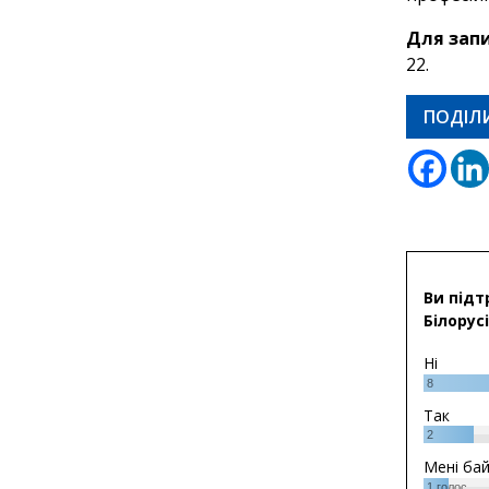
Для запи
22.
ПОДІЛ
Ви підт
Білорусі
Ні
8
Так
2
Мені ба
1
голос