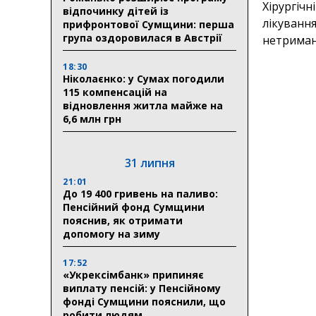
Хірургічн
відпочинку дітей із
лікування
прифронтової Сумщини: перша
група оздоровилася в Австрії
нетриманн
18:30
Ніколаєнко: у Сумах погодили
115 компенсацій на
відновлення житла майже на
6,6 млн грн
31 липня
21:01
До 19 400 гривень на паливо:
Пенсійний фонд Сумщини
пояснив, як отримати
допомогу на зиму
17:52
«Укрексімбанк» припиняє
виплату пенсій: у Пенсійному
фонді Сумщини пояснили, що
робити людям