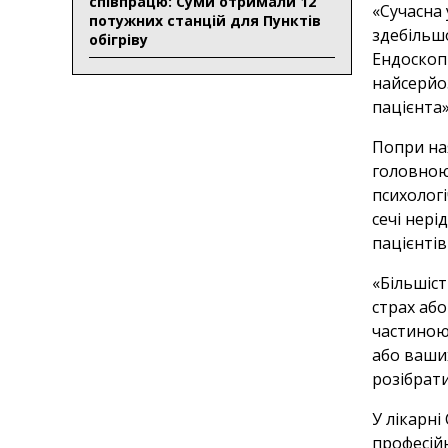
співпрацю: Суми отримали 12
«Сучасна 
потужних станцій для Пунктів
здебільшо
обігріву
Ендоскоп
найсерйо
пацієнта»
Попри ная
головною
психологі
сечі нер
пацієнтів
«Більшіс
страх або
частиною
або ваши
розібрати
У лікарні
професій