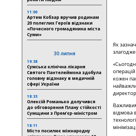
11:00
Артем Кобзар вручив родинам
20 полеглих Героїв відзнаки
«Почесного громадянина міста
Суми»
Як зазнач
злагоджен
30 липня
19:38
«Сьогодн
Сумська клінічна лікарня
операцій 
Святого Пантелеймона здобула
головну відзнаку в медичній
кожен па
сфері України
найважли
директор
18:33
Олексій Романько долучився
Важливим
до обговорення Плану стійкості
відмова в
Сумщини з Прем’єр-міністром
технологі
18:11
мінімізац
Місто посилює міжнародну