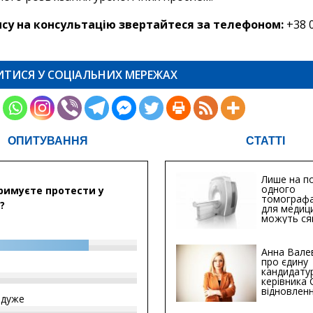
су на консультацію звертайтеся за телефоном:
+38 0
ИТИСЯ У СОЦІАЛЬНИХ МЕРЕЖАХ
ОПИТУВАННЯ
СТАТТІ
Лише на по
одного
римуєте протести у
томографа
?
для медиц
можуть ся
мільйонів 
Анна Вале
про єдину
кандидату
керівника
відновленн
йдуже
інфраструк
Сумській о