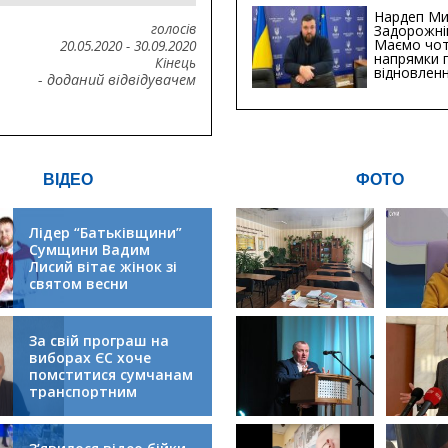
Хіба...
Нардеп Ми
голосів
Задорожні
Маємо чо
20.05.2020
-
30.09.2020
напрямки 
Кінець
відновлен
- доданий відвідувачем
будівницт
критичної
інфрастру
ВІДЕО
ФОТО
Лідер “Батьківщини”
Сумщини Вадим
Лисий вітає жінок зі
святом весни
За свій програш на
виборах ЄС хоче
помститися сумчанам
транспортним
колапсом