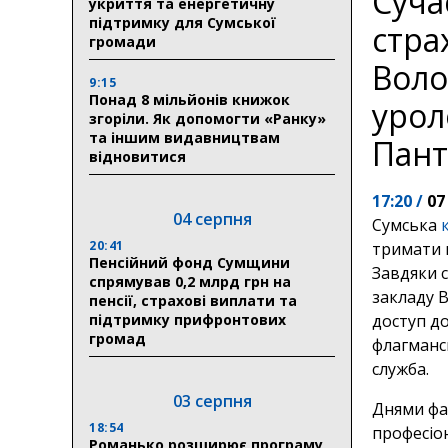
Суча
укриття та енергетичну
підтримку для Сумської
стра
громади
Воло
9:15
Понад 8 мільйонів книжок
урол
згоріли. Як допомогти «Ранку»
та іншим видавництвам
Пан
відновитися
17:20 /
07
04 серпня
Сумська
20:41
тримати 
Пенсійний фонд Сумщини
Завдяки 
спрямував 0,2 млрд грн на
закладу 
пенсії, страхові виплати та
підтримку прифронтових
доступ до
громад
флагманс
служба.
03 серпня
Днями фа
18:54
професіон
Романько розширює програму