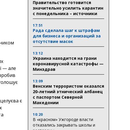
Правительство готовится
значительно усилить карантин
с понедельника – источники
17:51
Рада сделала шаг к штрафам
для бизнеса и организаций за
отсутствие масок
зником
13:12
Украина находится на грани
их
коронавирусной катастрофы —
і — але
Минздрав
 зробив
13:09
голошує
Венским террористом оказался
20-летний этнический албанец
с паспортом Северной
целуєва є
Македонии
х
та
10:20
В «красном» Ужгороде власти
отказались закрывать школы и