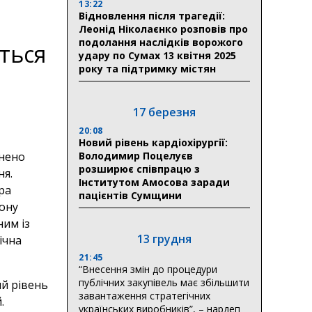
13:22
Відновлення після трагедії:
Леонід Ніколаєнко розповів про
подолання наслідків ворожого
ться
удару по Сумах 13 квітня 2025
року та підтримку містян
17 березня
20:08
Новий рівень кардіохірургії:
нено
Володимир Поцелуєв
розширює співпрацю з
ня.
Інститутом Амосова заради
ра
пацієнтів Сумщини
іону
им із
13 грудня
ічна
21:45
“Внесення змін до процедури
публічних закупівель має збільшити
ий рівень
завантаження стратегічних
.
українських виробників”, – нардеп