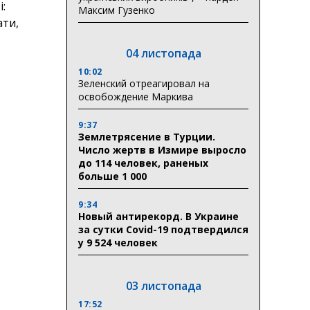
і:
Максим Гузенко
ати,
04 листопада
10:02
Зеленский отреагировал на
освобождение Маркива
9:37
Землетрясение в Турции.
Число жертв в Измире выросло
до 114 человек, раненых
больше 1 000
9:34
Новый антирекорд. В Украине
за сутки Covid-19 подтвердился
у 9 524 человек
03 листопада
17:52