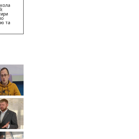
кола
й:
тири
по
ню та
ву
ктури