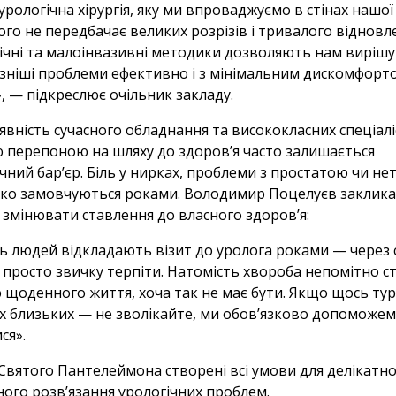
урологічна хірургія, яку ми впроваджуємо в стінах нашої 
го не передбачає великих розрізів і тривалого відновл
ічні та малоінвазивні методики дозволяють нам виріш
зніші проблеми ефективно і з мінімальним дискомфорт
, — підкреслює очільник закладу.
вність сучасного обладнання та висококласних спеціаліс
 перепоною на шляху до здоров’я часто залишається
чний бар’єр.
Біль у нирках,
проблеми з простатою чи не
ідко замовчуються роками.
Володимир Поцелуєв заклика
 змінювати ставлення до власного здоров’я:
ть людей відкладають візит до уролога роками — через 
 просто звичку терпіти. Натомість хвороба непомітно с
 щоденного життя, хоча так не має бути. Якщо щось тур
х близьких — не зволікайте, ми обов’язково допоможе
ся».
 Святого Пантелеймона створені всі умови для делікатно
ного розв’язання урологічних проблем.