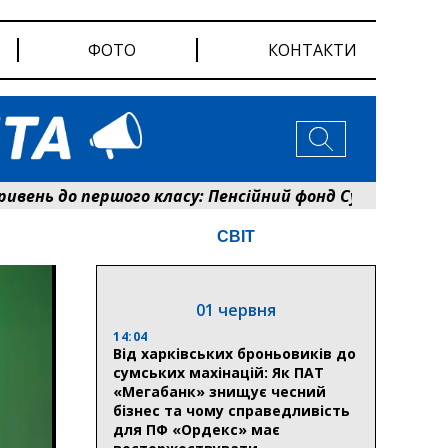
ФОТО
КОНТАКТИ
до першого класу: Пенсійний фонд Сумщини розпочав 
СВІТ
01 червня
14:04
Від харківських броньовиків до
сумських махінацій: Як ПАТ
«Мегабанк» знищує чесний
бізнес та чому справедливість
для ПФ «Ордекс» має