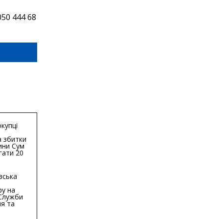
50 444 68
купці
 збитки
ини Сум
гати 20
гривень
вська
ру на
 Служби
я та
тури у
бласті: