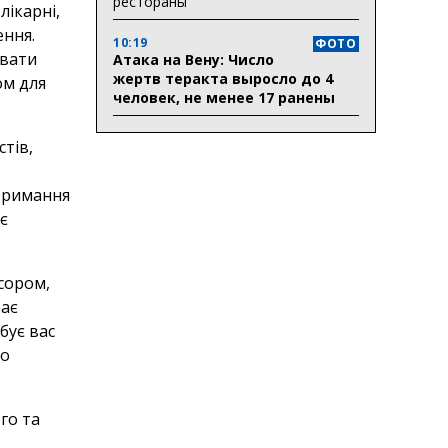
рестораны
лікарні,
ення.
10:19
ФОТО
увати
Атака на Вену: Число
жертв теракта выросло до 4
ом для
человек, не менее 17 ранены
тів,
тримання
є
сором,
тає
бує вас
мо
го та