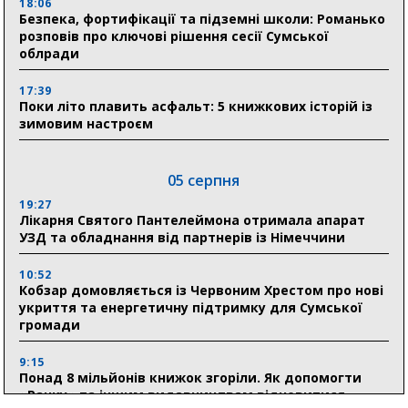
18:06
Безпека, фортифікації та підземні школи: Романько
розповів про ключові рішення сесії Сумської
облради
17:39
Поки літо плавить асфальт: 5 книжкових історій із
зимовим настроєм
05 серпня
19:27
Лікарня Святого Пантелеймона отримала апарат
УЗД та обладнання від партнерів із Німеччини
10:52
Кобзар домовляється із Червоним Хрестом про нові
укриття та енергетичну підтримку для Сумської
громади
9:15
Понад 8 мільйонів книжок згоріли. Як допомогти
«Ранку» та іншим видавництвам відновитися