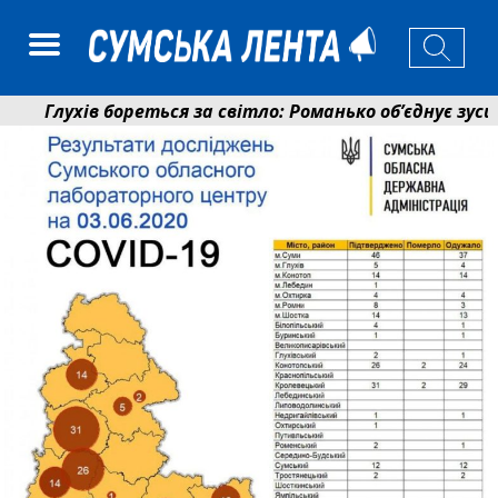
Глухів бореться за світло: Романько об’єднує зусилл
Пенсійний фонд Сумщини спрямував 0,2 млрд грн на 