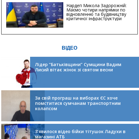
Нардеп Микола Задорожній:
Маємо чотири напрямки по
відновленню та будівництву
критичної інфраструктури
ВІДЕО
Лідер “Батьківщини” Сумщини Вадим
Лисий вітає жінок зі святом весни
За свій програш на виборах ЄС хоче
помститися сумчанам транспортним
колапсом
З’явилося відео бійки тітушок Ладухи в
магазині АТБ