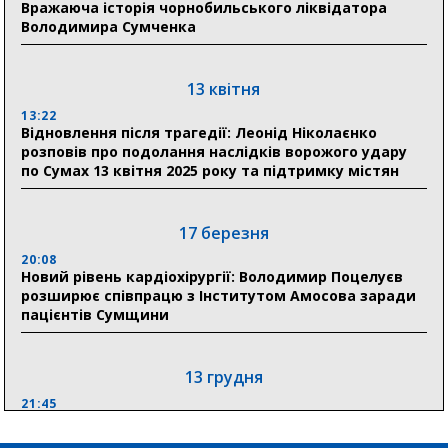
Вражаюча історія чорнобильського ліквідатора
До 19 400 гривень на паливо: Пенсійний фонд
Володимира Сумченка
Сумщини пояснив, як отримати допомогу на зиму
17:52
«Укрексімбанк» припиняє виплату пенсій: у
13 квітня
Пенсійному фонді Сумщини пояснили, що робити
13:22
людям
Відновлення після трагедії: Леонід Ніколаєнко
розповів про подолання наслідків ворожого удару
11:00
по Сумах 13 квітня 2025 року та підтримку містян
Артем Кобзар вручив родинам 20 полеглих Героїв
відзнаки «Почесного громадянина міста Суми»
17 березня
20:08
30 липня
Новий рівень кардіохірургії: Володимир Поцелуєв
19:38
розширює співпрацю з Інститутом Амосова заради
Сумська клінічна лікарня Святого Пантелеймона
пацієнтів Сумщини
здобула головну відзнаку в медичній сфері України
13 грудня
21:45
“Внесення змін до процедури публічних закупівель має
збільшити завантаження стратегічних українських