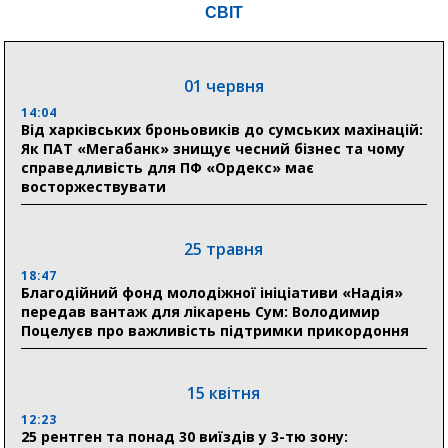
СВІТ
04 серпня
20:41
01 червня
Пенсійний фонд Сумщини спрямував 0,2 млрд грн
на пенсії, страхові виплати та підтримку
14:04
прифронтових громад
Від харківських броньовиків до сумських махінацій:
Як ПАТ «Мегабанк» знищує чесний бізнес та чому
справедливість для ПФ «Ордекс» має
восторжествувати
03 серпня
18:54
Романько розширює програму відпочинку дітей із
25 травня
прифронтової Сумщини: перша група оздоровилася
в Австрії
18:47
Благодійний фонд молодіжної ініціативи «Надія»
передав вантаж для лікарень Сум: Володимир
18:30
Поцелуєв про важливість підтримки прикордоння
Ніколаєнко: у Сумах погодили 115 компенсацій на
відновлення житла майже на 6,6 млн грн
15 квітня
31 липня
12:23
25 рентген та понад 30 виїздів у 3-тю зону:
21:01