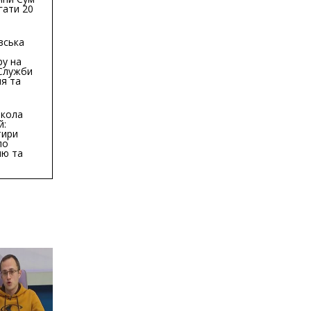
гати 20
гривень
вська
ру на
 Служби
я та
тури у
бласті:
кола
й:
тири
по
ню та
ву
ктури