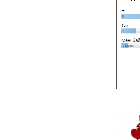
Ні
8
Так
2
Мені ба
1
голос