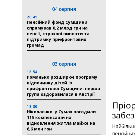
04 серпня
20:41
Пенсійний фонд Сумщини
спрямував 0,2 млрд грн на
пенсії, страхові виплати та
підтримку прифронтових
громад
03 серпня
18:54
Романько розширює програму
відпочинку дітей із
прифронтової Сумщини: перша
група оздоровилася в Австрії
Пріор
18:30
Ніколаєнко: у Сумах погодили
забез
115 компенсацій на
відновлення житла майже на
Найбільш
6,6 млн грн
пенсійних