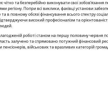
є чітко та безперебійно виконувати свої зобов’язання 
ми регіону. Попри всі виклики, фахівці установи забез
 та в повному обсязі фінансування всього спектру соціа
підтверджуючи високий професіоналізм та орієнтованіст
людей.
злагодженій роботі станом на першу половину червня п
бласть залучено та спрямовано потужний фінансовий рес
 пенсіонерів, військових та вразливих категорій грома