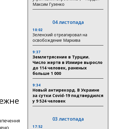
Максим Гузенко
04 листопада
10:02
Зеленский отреагировал на
освобождение Маркива
9:37
Землетрясение в Турции.
Число жертв в Измире выросло
до 114 человек, раненых
больше 1 000
9:34
Новый антирекорд. В Украине
за сутки Covid-19 подтвердился
лежне
у 9 524 человек
03 листопада
зпечення
17:52
лено