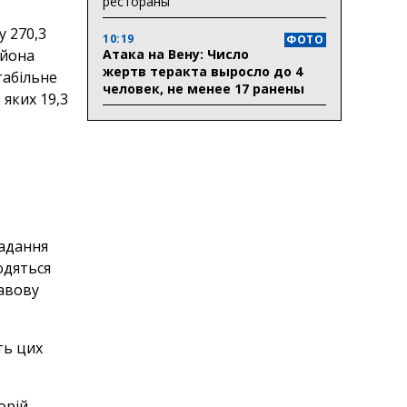
рестораны
у 270,3
10:19
ФОТО
Атака на Вену: Число
ьйона
жертв теракта выросло до 4
табільне
человек, не менее 17 ранены
 яких 19,3
надання
одяться
равову
ть цих
рій,