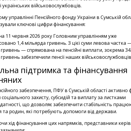
і українських військовослужбовців.
му управлінні Пенсійного фонду України в Сумській обл
зували ключові цифри фінансування:
на 11 червня 2026 року Головним управлінням уже
овано 1,4 мільярда гривень. З цієї суми левова частка —
 гривень — спрямована на пенсійні виплати, зокрема 34
 гривень забезпечили пенсії наших військовослужбовців
льна підтримка та фінансування
няних
сійного забезпечення, ПФУ в Сумській області активно 
соціального захисту, субсидій та виплату за листками
датності, що дозволяє забезпечити стабільність працю
я та родин, які потребують допомоги від держави.
чи хід фінансування цих напрямків, представники кері
 зазначили: