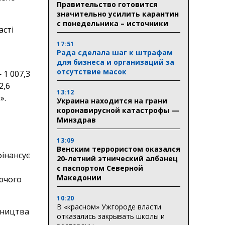
Правительство готовится
значительно усилить карантин
с понедельника – источники
асті
17:51
Рада сделала шаг к штрафам
для бизнеса и организаций за
отсутствие масок
 1 007,3
2,6
13:12
».
Украина находится на грани
коронавирусной катастрофы —
Минздрав
13:09
Венским террористом оказался
фінансує
20-летний этнический албанец
с паспортом Северной
Македонии
ючого
10:20
В «красном» Ужгороде власти
вництва
отказались закрывать школы и