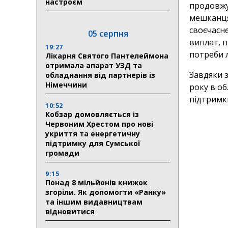
настроєм
продовжу
мешканця
своєчасне
05 серпня
виплат, 
19:27
потреби 
Лікарня Святого Пантелеймона
отримала апарат УЗД та
Завдяки 
обладнання від партнерів із
Німеччини
року в о
підтримки
10:52
Кобзар домовляється із
Червоним Хрестом про нові
укриття та енергетичну
підтримку для Сумської
громади
9:15
Понад 8 мільйонів книжок
згоріли. Як допомогти «Ранку»
та іншим видавництвам
відновитися