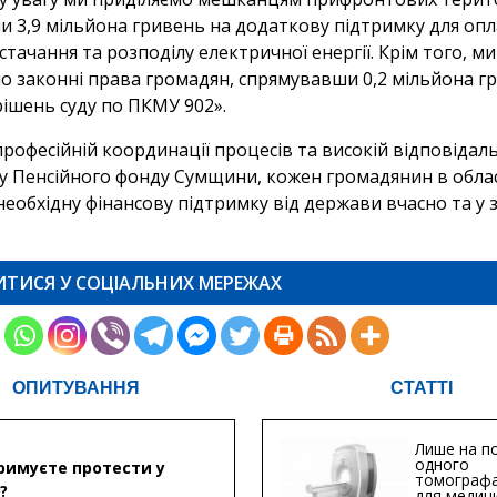
и 3,9 мільйона гривень на додаткову підтримку для оп
стачання та розподілу електричної енергії. Крім того, ми
о законні права громадян, спрямувавши 0,2 мільйона г
рішень суду по ПКМУ 902».
рофесійній координації процесів та високій відповідал
у Пенсійного фонду Сумщини, кожен громадянин в облас
еобхідну фінансову підтримку від держави вчасно та у 
ИТИСЯ У СОЦІАЛЬНИХ МЕРЕЖАХ
ОПИТУВАННЯ
СТАТТІ
Лише на по
одного
римуєте протести у
томографа
?
для медиц