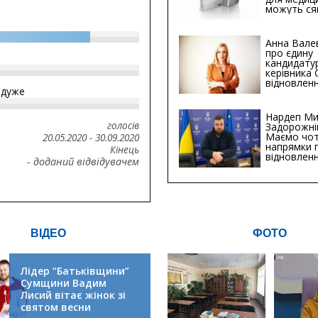
можуть ся
мільйонів 
Анна Вале
про єдину
кандидату
керівника
відновленн
йдуже
інфраструк
Сумській о
Хіба...
Нардеп Ми
голосів
Задорожні
Маємо чо
20.05.2020
-
30.09.2020
напрямки 
Кінець
відновлен
- доданий відвідувачем
будівницт
критичної
інфрастру
ВІДЕО
ФОТО
Лідер “Батьківщини”
Сумщини Вадим
Лисий вітає жінок зі
святом весни