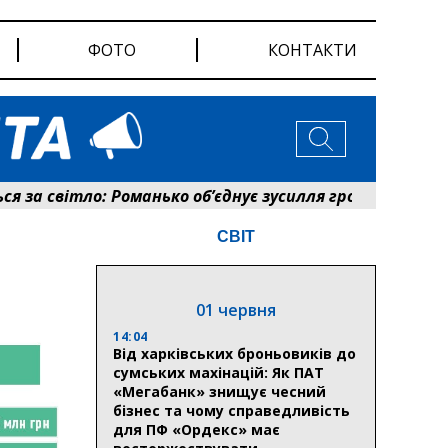
ФОТО
КОНТАКТИ
світло: Романько об’єднує зусилля громади та енергети
СВІТ
01 червня
14:04
Від харківських броньовиків до
сумських махінацій: Як ПАТ
«Мегабанк» знищує чесний
бізнес та чому справедливість
для ПФ «Ордекс» має