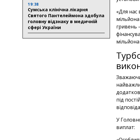
19:38
Сумська клінічна лікарня
«Для нас
Святого Пантелеймона здобула
мільйона 
головну відзнаку в медичній
гривень —
сфері України
фінансува
мільйона 
Турбо
вико
Зважаючи 
найважли
додатков
під пост
відповіда
У Головно
виплат:
«Особлив