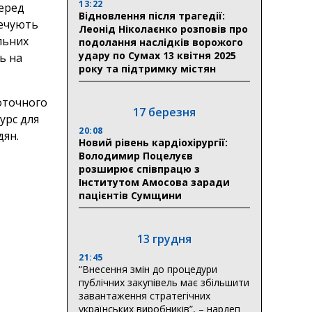
13:22
перед
Відновлення після трагедії:
печують
Леонід Ніколаєнко розповів про
льних
подолання наслідків ворожого
удару по Сумах 13 квітня 2025
ь на
року та підтримку містян
оточного
17 березня
урс для
20:08
дян.
Новий рівень кардіохірургії:
Володимир Поцелуєв
розширює співпрацю з
Інститутом Амосова заради
пацієнтів Сумщини
13 грудня
21:45
“Внесення змін до процедури
публічних закупівель має збільшити
завантаження стратегічних
українських виробників”, – нардеп