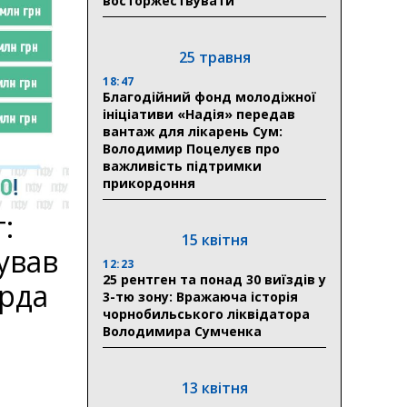
восторжествувати
25 травня
18:47
Благодійний фонд молодіжної
ініціативи «Надія» передав
вантаж для лікарень Сум:
Володимир Поцелуєв про
важливість підтримки
прикордоння
:
15 квітня
ував
12:23
25 рентген та понад 30 виїздів у
ярда
3-тю зону: Вражаюча історія
чорнобильського ліквідатора
Володимира Сумченка
13 квітня