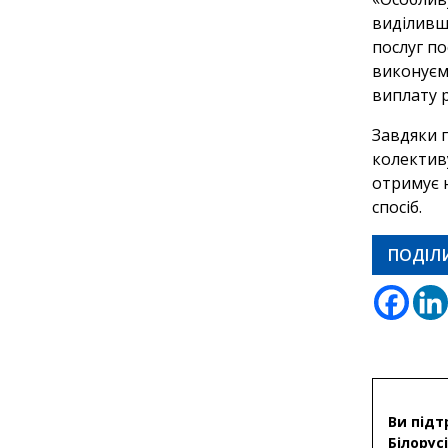
виділивш
послуг по
виконуєм
виплату 
Завдяки п
колектив
отримує н
спосіб.
ПОДІЛ
Ви підт
Білорусі