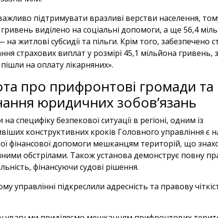
 важливо підтримувати вразливі верстви населення, том
гривень виділено на соціальні допомоги, а ще 56,4 міл
 на житлові субсидії та пільги. Крім того, забезпечено с
ння страхових виплат у розмірі 45,1 мільйона гривень, з
пішли на оплату лікарняних».
та про прифронтові громади та
нання юридичних зобов’язань
на специфіку безпекової ситуації в регіоні, одним із
віших конструктивних кроків Головного управління є 
ої фінансової допомоги мешканцям територій, що знах
ійними обстрілами. Також установа демонструє повну п
льність, фінансуючи судові рішення.
му управлінні підкреслили адресність та правову чіткіс
у увагу ми приділяємо мешканцям прифронтових терито