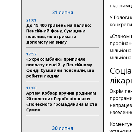
підтримц
31 липня
У Головно
21:01
конкрети
До 19 400 гривень на паливо:
Пенсійний фонд Сумщини
«Станом 
пояснив, як отримати
допомогу на зиму
профінанс
мільйона
17:52
мільйона
«Укрексімбанк» припиняє
виплату пенсій: у Пенсійному
Соціа
фонді Сумщини пояснили, що
робити людям
лікар
11:00
Окрім пен
Артем Кобзар вручив родинам
програми 
20 полеглих Героїв відзнаки
«Почесного громадянина міста
непрацез
Суми»
населенн
Коментую
30 липня
установи