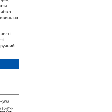
лати
 чітко
ривень на
ьності
ті
зручний
купці
 збитки
ини Сум