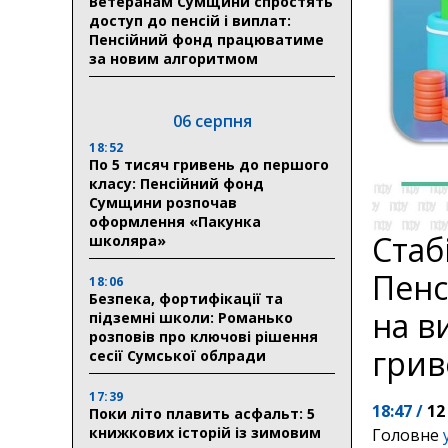
Ветеранам Сумщини спростять
доступ до пенсій і виплат:
Пенсійний фонд працюватиме
за новим алгоритмом
06 серпня
18:52
По 5 тисяч гривень до першого
класу: Пенсійний фонд
Сумщини розпочав
оформлення «Пакунка
Стаб
школяра»
Пенс
18:06
Безпека, фортифікації та
на в
підземні школи: Романько
розповів про ключові рішення
грив
сесії Сумської облради
17:39
18:47 /
12
Поки літо плавить асфальт: 5
книжкових історій із зимовим
Головне