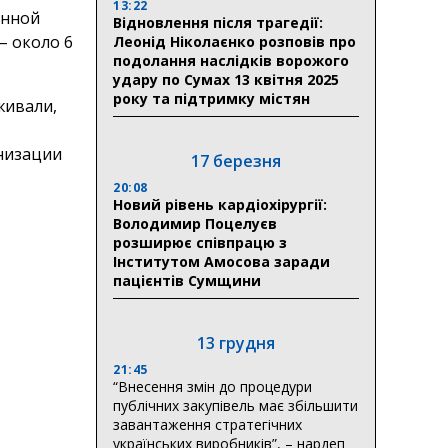
13:22
инной
Відновлення після трагедії:
– около 6
Леонід Ніколаєнко розповів про
подолання наслідків ворожого
удару по Сумах 13 квітня 2025
року та підтримку містян
живали,
низации
17 березня
20:08
Новий рівень кардіохірургії:
Володимир Поцелуєв
розширює співпрацю з
Інститутом Амосова заради
пацієнтів Сумщини
13 грудня
21:45
“Внесення змін до процедури
публічних закупівель має збільшити
завантаження стратегічних
українських виробників”, – нардеп