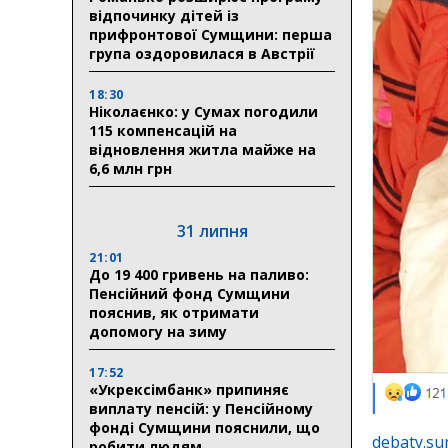
відпочинку дітей із
прифронтової Сумщини: перша
група оздоровилася в Австрії
18:30
Ніколаєнко: у Сумах погодили
115 компенсацій на
відновлення житла майже на
6,6 млн грн
31 липня
21:01
До 19 400 гривень на паливо:
Пенсійний фонд Сумщини
пояснив, як отримати
допомогу на зиму
17:52
«Укрексімбанк» припиняє
виплату пенсій: у Пенсійному
фонді Сумщини пояснили, що
debaty.su
робити людям