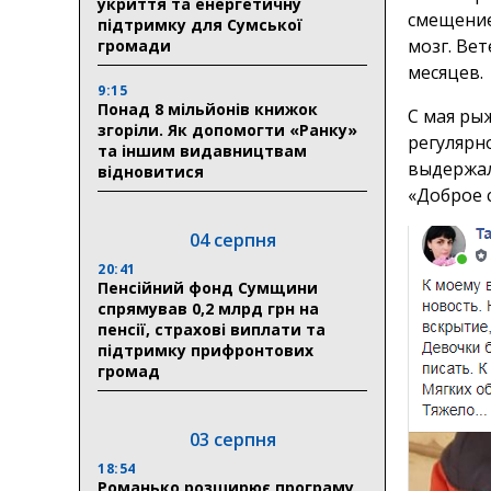
укриття та енергетичну
смещение
підтримку для Сумської
мозг. Ве
громади
месяцев.
9:15
Понад 8 мільйонів книжок
С мая ры
згоріли. Як допомогти «Ранку»
регулярн
та іншим видавництвам
выдержал
відновитися
«Доброе 
04 серпня
20:41
Пенсійний фонд Сумщини
спрямував 0,2 млрд грн на
пенсії, страхові виплати та
підтримку прифронтових
громад
03 серпня
18:54
Романько розширює програму