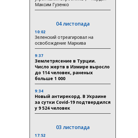
Максим Гузенко
04 листопада
10:02
Зеленский отреагировал на
освобождение Маркива
9:37
Землетрясение в Турции.
Число жертв в Измире выросло
до 114 человек, раненых
больше 1 000
9:34
Новый антирекорд. В Украине
за сутки Covid-19 подтвердился
у 9 524 человек
03 листопада
17:52