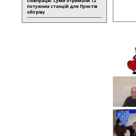
співпрацю: Суми отримали 12
потужних станцій для Пунктів
обігріву