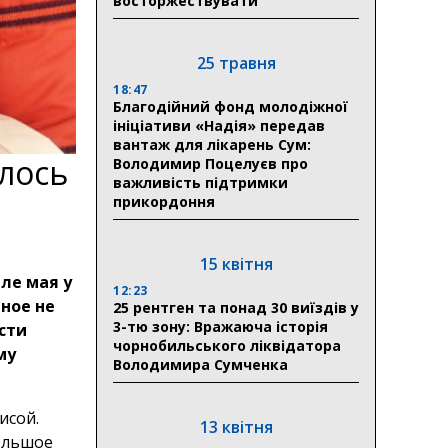
восторжествувати
25 травня
18:47
Благодійний фонд молодіжної
ініціативи «Надія» передав
вантаж для лікарень Сум:
лось
Володимир Поцелуєв про
важливість підтримки
прикордоння
15 квітня
ле мая у
12:23
ное не
25 рентген та понад 30 виїздів у
3-тю зону: Вражаюча історія
сти
чорнобильського ліквідатора
му
Володимира Сумченка
исой.
13 квітня
большое