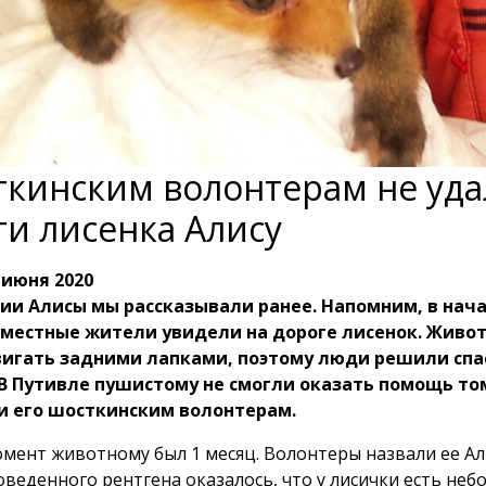
кинским волонтерам не уда
ти лисенка Алису
 июня 2020
ии Алисы мы рассказывали ранее. Напомним, в нача
местные жители увидели на дороге лисенок. Живот
вигать задними лапками, поэтому люди решили спа
В Путивле пушистому не смогли оказать помощь то
и его шосткинским волонтерам.
омент животному был 1 месяц. Волонтеры назвали ее Ал
оведенного рентгена оказалось, что у лисички есть не