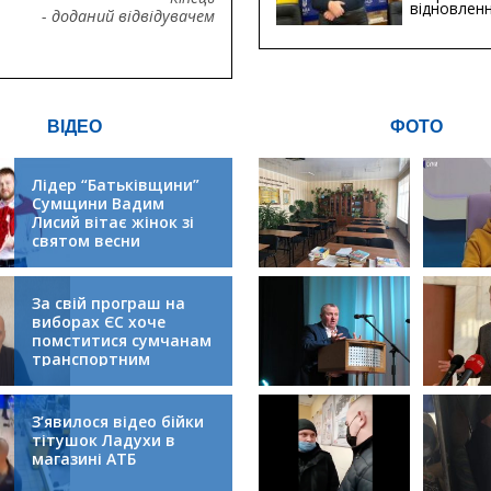
відновлен
- доданий відвідувачем
будівницт
критичної
інфрастру
ВІДЕО
ФОТО
Лідер “Батьківщини”
Сумщини Вадим
Лисий вітає жінок зі
святом весни
За свій програш на
виборах ЄС хоче
помститися сумчанам
транспортним
колапсом
З’явилося відео бійки
тітушок Ладухи в
магазині АТБ