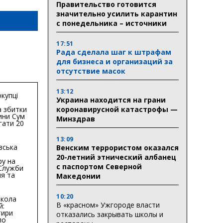
Правительство готовится
значительно усилить карантин
с понедельника – источники
17:51
Рада сделала шаг к штрафам
для бизнеса и организаций за
отсутствие масок
13:12
купці
Украина находится на грани
коронавирусной катастрофы —
 збитки
ини Сум
Минздрав
гати 20
гривень
13:09
вська
Венским террористом оказался
20-летний этнический албанец
ру на
с паспортом Северной
 Служби
я та
Македонии
тури у
бласті:
10:20
кола
В «красном» Ужгороде власти
й:
тири
отказались закрывать школы и
по