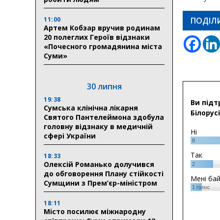
11:00
ПОДІЛ
Артем Кобзар вручив родинам
20 полеглих Героїв відзнаки
«Почесного громадянина міста
Суми»
30 липня
19:38
Ви підт
Сумська клінічна лікарня
Білорусі
Святого Пантелеймона здобула
головну відзнаку в медичній
Ні
сфері України
8
Так
18:33
Олексій Романько долучився
2
до обговорення Плану стійкості
Мені ба
Сумщини з Прем’єр-міністром
1
голос
18:11
Місто посилює міжнародну