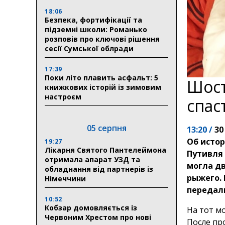
18:06
Безпека, фортифікації та
підземні школи: Романько
розповів про ключові рішення
сесії Сумської облради
17:39
Поки літо плавить асфальт: 5
Шост
книжкових історій із зимовим
настроєм
спас
05 серпня
13:20 /
30
Об истор
19:27
Лікарня Святого Пантелеймона
Путивля 
отримала апарат УЗД та
могла д
обладнання від партнерів із
рыжего. 
Німеччини
передал
10:52
Кобзар домовляється із
На тот м
Червоним Хрестом про нові
После пр