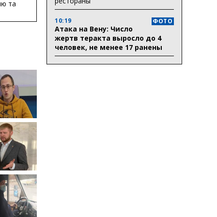
рестораны
ню та
ву
10:19
ФОТО
ктури
Атака на Вену: Число
жертв теракта выросло до 4
человек, не менее 17 ранены