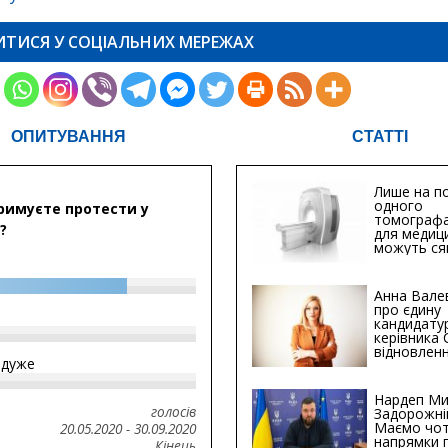
ИТИСЯ У СОЦІАЛЬНИХ МЕРЕЖАХ
ОПИТУВАННЯ
СТАТТІ
Лише на по
одного
римуєте протести у
томографа
?
для медиц
можуть ся
мільйонів 
Анна Вале
про єдину
кандидату
керівника
відновленн
йдуже
інфраструк
Сумській о
Хіба...
Нардеп Ми
голосів
Задорожні
Маємо чо
20.05.2020
-
30.09.2020
напрямки 
Кінець