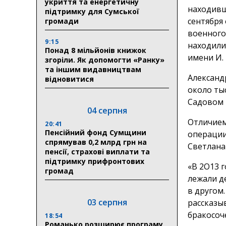
укриття та енергетичну
находивш
підтримку для Сумської
сентября 
громади
военного 
9:15
находили
Понад 8 мільйонів книжок
имени И. 
згоріли. Як допомогти «Ранку»
та іншим видавництвам
Александ
відновитися
около ты
Садовом 
04 серпня
Отличием
20:41
Пенсійний фонд Сумщини
операции
спрямував 0,2 млрд грн на
Светлана
пенсії, страхові виплати та
підтримку прифронтових
«В 2О13 
громад
лежали д
в другом.
03 серпня
рассказы
бракосоче
18:54
Романько розширює програму