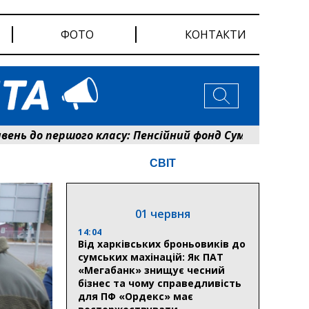
ФОТО
КОНТАКТИ
до першого класу: Пенсійний фонд Сумщини розпочав о
СВІТ
01 червня
14:04
Від харківських броньовиків до
сумських махінацій: Як ПАТ
«Мегабанк» знищує чесний
бізнес та чому справедливість
для ПФ «Ордекс» має