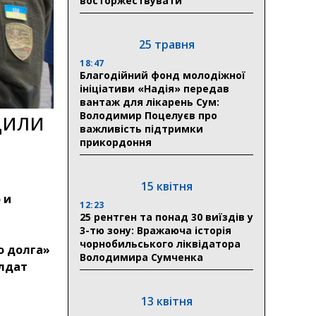
восторжествувати
25 травня
18:47
Благодійний фонд молодіжної
ініціативи «Надія» передав
вантаж для лікарень Сум:
дили
Володимир Поцелуєв про
важливість підтримки
прикордоння
15 квітня
 и
12:23
25 рентген та понад 30 виїздів у
3-тю зону: Вражаюча історія
чорнобильського ліквідатора
о долга»
Володимира Сумченка
олдат
13 квітня