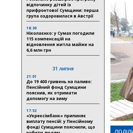
відпочинку дітей із
прифронтової Сумщини: перша
група оздоровилася в Австрії
18:30
Ніколаєнко: у Сумах погодили
115 компенсацій на
відновлення житла майже на
6,6 млн грн
31 липня
21:01
До 19 400 гривень на паливо:
Пенсійний фонд Сумщини
пояснив, як отримати
допомогу на зиму
17:52
«Укрексімбанк» припиняє
виплату пенсій: у Пенсійному
фонді Сумщини пояснили, що
ПОДІЛ
робити людям