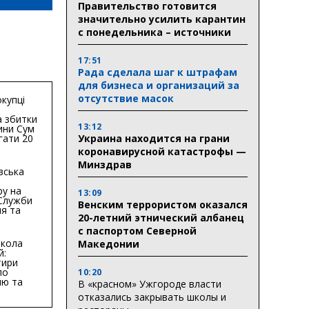
Правительство готовится
значительно усилить карантин
с понедельника – источники
17:51
Рада сделала шаг к штрафам
для бизнеса и организаций за
отсутствие масок
купці
 збитки
13:12
ини Сум
Украина находится на грани
гати 20
гривень
коронавирусной катастрофы —
Минздрав
вська
ру на
13:09
 Служби
Венским террористом оказался
я та
20-летний этнический албанец
тури у
бласті:
с паспортом Северной
кола
Македонии
й:
тири
по
10:20
ню та
В «красном» Ужгороде власти
ву
отказались закрывать школы и