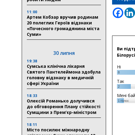
11:00
Артем Кобзар вручив родинам
20 полеглих Героїв відзнаки
«Почесного громадянина міста
Суми»
Ви підт
30 липня
Білорусі
19:38
Сумська клінічна лікарня
Ні
Святого Пантелеймона здобула
8
головну відзнаку в медичній
Так
сфері України
2
Мені ба
18:33
Олексій Романько долучився
1
голос
до обговорення Плану стійкості
Сумщини з Прем’єр-міністром
18:11
Місто посилює міжнародну