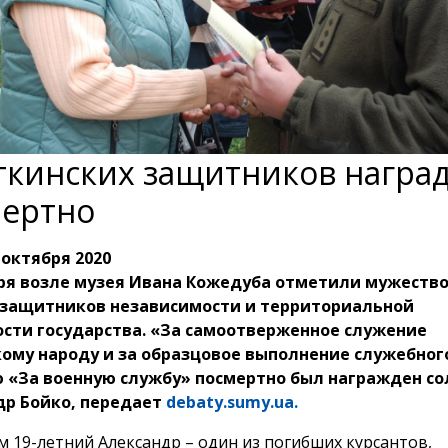
кинских защитников награ
ертно
 октября 2020
ря возле музея Ивана Кожедуба отметили мужество
 защитников независимости и территориальной
сти государства. «За самоотверженное служение
ому народу и за образцовое выполнение служебног
 «За военную службу» посмертно был награжден с
др Бойко, передает
debaty.sumy.ua.
 19-летний Александр – один из погибших курсантов,