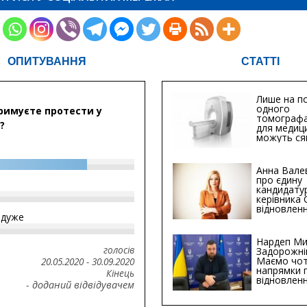
ОПИТУВАННЯ
СТАТТІ
Лише на по
одного
римуєте протести у
томографа
?
для медиц
можуть ся
мільйонів 
Анна Вале
про єдину
кандидату
керівника
відновленн
йдуже
інфраструк
Сумській о
Хіба...
Нардеп Ми
голосів
Задорожні
Маємо чо
20.05.2020
-
30.09.2020
напрямки 
Кінець
відновлен
- доданий відвідувачем
будівницт
критичної