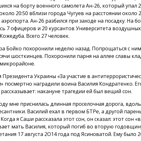
ихся на борту военного самолета Ан-26, который упал 
около 20:50 вблизи города Чугуев на расстоянии около 
аэропорта. Ан-26 разбился при заходе на посадку. На б
сь 7 офицеров и 20 курсантов Университета воздушных
Кожедуба. Всего 27 человек.
ра Бойко похоронили неделю назад. Попрощаться с ни
сячи шосткинцев. Похоронили парня на аллее славы кл
микрорайоне.
 Президента Украины «За участие в антитеррористиче
» посмертно наградили воина Василия Кондратенко. Ег
 рассказывает: накануне трагедии ей был вещий сон.
году мне приснилась длинная проселочная дорога, вдол
есантники. Василий ехал в первом БТРе, а другой парень
 Когда я Саши рассказала этот сон, он сказал: этот сон «в
вает мать Василия, который погиб во вторую годовщин
тания 17 августа 2О14 года под Ясиноватой. Ему было 26