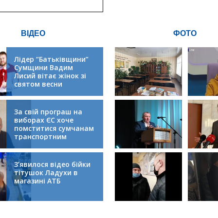
інфрастру
ВІДЕО
ФОТО
Лідер “Батьківщини”
Сумщини Вадим
Лисий вітає жінок зі
святом весни
За свій програш на
виборах ЄС хоче
помститися сумчанам
транспортним
колапсом
З’явилося відео бійки
тітушок Ладухи в
магазині АТБ