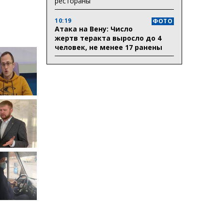
рестораны
ктури
10:19
ФОТО
Атака на Вену: Число
жертв теракта выросло до 4
человек, не менее 17 ранены