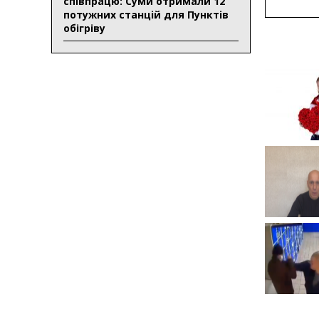
співпрацю: Суми отримали 12
потужних станцій для Пунктів
обігріву