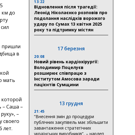
13:22
25
Відновлення після трагедії:
2 км до
Леонід Ніколаєнко розповів про
подолання наслідків ворожого
орту
удару по Сумах 13 квітня 2025
 сил
року та підтримку містян
м пришли
17 березня
адбища в
20:08
Новий рівень кардіохірургії:
Володимир Поцелуєв
ской
розширює співпрацю з
Інститутом Амосова заради
о мать
пацієнтів Сумщини
ь которой
13 грудня
 – Саша –
21:45
 руку», –
“Внесення змін до процедури
у своего
публічних закупівель має збільшити
завантаження стратегічних
 лет.
українських виробників”, – нардеп