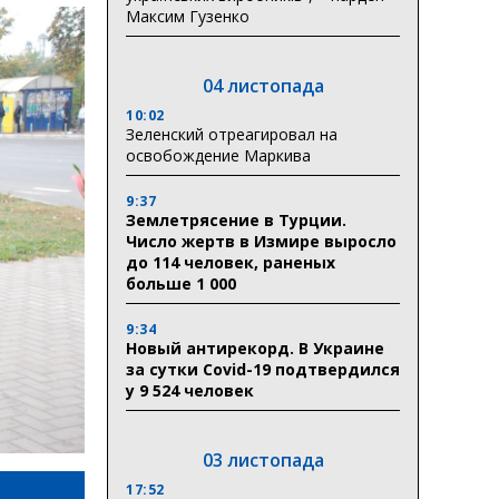
Максим Гузенко
04 листопада
10:02
Зеленский отреагировал на
освобождение Маркива
9:37
Землетрясение в Турции.
Число жертв в Измире выросло
до 114 человек, раненых
больше 1 000
9:34
Новый антирекорд. В Украине
за сутки Covid-19 подтвердился
у 9 524 человек
03 листопада
17:52