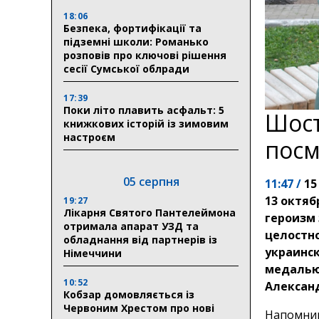
18:06
Безпека, фортифікації та
підземні школи: Романько
розповів про ключові рішення
сесії Сумської облради
17:39
Поки літо плавить асфальт: 5
Шост
книжкових історій із зимовим
настроєм
посм
05 серпня
11:47 /
15
13 октяб
19:27
Лікарня Святого Пантелеймона
героизм
отримала апарат УЗД та
целостно
обладнання від партнерів із
украинск
Німеччини
медалью
10:52
Алексан
Кобзар домовляється із
Червоним Хрестом про нові
Напомним