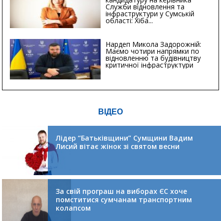
Служби відновлення та
інфраструктури у Сумській
області: Хіба...
Нардеп Микола Задорожній:
Маємо чотири напрямки по
відновленню та будівництву
критичної інфраструктури
ВІДЕО
Лідер “Батьківщини” Сумщини Вадим
Лисий вітає жінок зі святом весни
За свій програш на виборах ЄС хоче
помститися сумчанам транспортним
колапсом