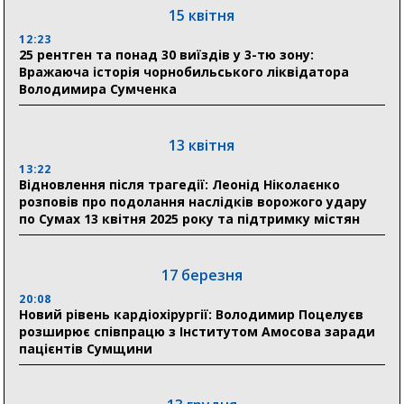
отримали 12 потужних станцій для Пунктів обігріву
15 квітня
12:23
25 рентген та понад 30 виїздів у 3-тю зону:
29 липня
Вражаюча історія чорнобильського ліквідатора
Володимира Сумченка
18:13
Лікарня Святого Пантелеймона отримала нову
побутову техніку для комфорту пацієнтів
13 квітня
13:22
28 липня
Відновлення після трагедії: Леонід Ніколаєнко
розповів про подолання наслідків ворожого удару
19:07
по Сумах 13 квітня 2025 року та підтримку містян
Соціальні виплати без затримок: Пенсійний фонд
Сумщини профінансував 2,5 млрд грн у липні
17 березня
18:49
У Сумах завершили першочергові роботи після
20:08
атак: Ніколаєнко підбив підсумки ліквідації
Новий рівень кардіохірургії: Володимир Поцелуєв
наслідків
розширює співпрацю з Інститутом Амосова заради
пацієнтів Сумщини