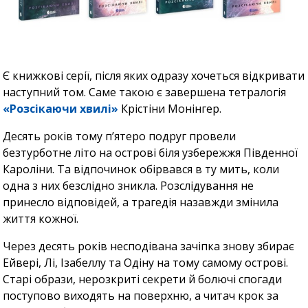
Є книжкові серії, після яких одразу хочеться відкривати
наступний том. Саме такою є завершена тетралогія
«Розсікаючи хвилі»
Крістіни Монінгер.
Десять років тому п’ятеро подруг провели
безтурботне літо на острові біля узбережжя Південної
Кароліни. Та відпочинок обірвався в ту мить, коли
одна з них безслідно зникла. Розслідування не
принесло відповідей, а трагедія назавжди змінила
життя кожної.
Через десять років несподівана зачіпка знову збирає
Ейвері, Лі, Ізабеллу та Одіну на тому самому острові.
Старі образи, нерозкриті секрети й болючі спогади
поступово виходять на поверхню, а читач крок за