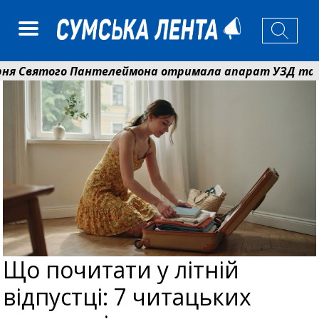
ого Пантелеймона отримала апарат УЗД та обладнанн
 вручив родинам 20 полеглих Героїв відзнаки «Почесн
Що почитати у літній
відпустці: 7 читацьких