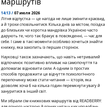
маршрутів
14:13 /
07 июля 2026
Літня відпустка — це нагода не лише змінити краєвид,
а й трохи сповільнитися. Кілька днів за містом, поїздка
до близьких чи коротка мандрівка Україною часто
дарують те, чого так бракує в повсякденні, — час для
себе. І саме в такі моменти особливо хочеться знайти
книжку, яка захопить із перших сторінок.
Науковці також зазначають, що навіть нетривалий
відпочинок позитивно впливає на самопочуття та
допомагає відновити сили. А одним із простих
способів продовжити це відчуття психологічного
перепочинку може стати читання — історія, яка
дозволяє хоча б на кілька годин перемкнути увагу й
зануритися в інший світ.
Ми зібрали сім книжкових маршрутів від READBERRY:
для різного настрою й різних читацьких уподобань.