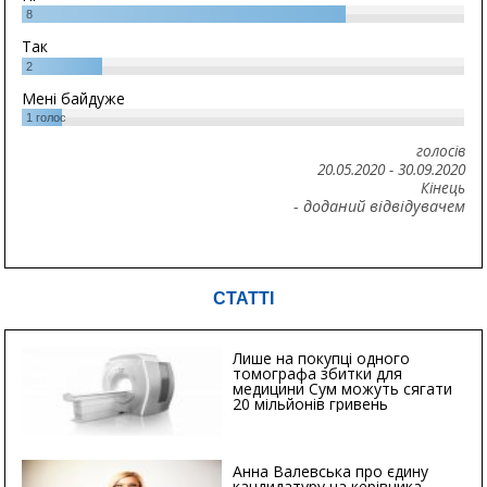
8
Так
2
Мені байдуже
1
голос
голосів
20.05.2020
-
30.09.2020
Кінець
- доданий відвідувачем
СТАТТІ
Лише на покупці одного
томографа збитки для
медицини Сум можуть сягати
20 мільйонів гривень
Анна Валевська про єдину
кандидатуру на керівника