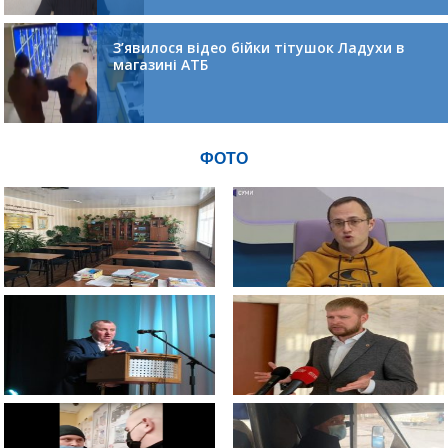
З’явилося відео бійки тітушок Ладухи в
магазині АТБ
ФОТО