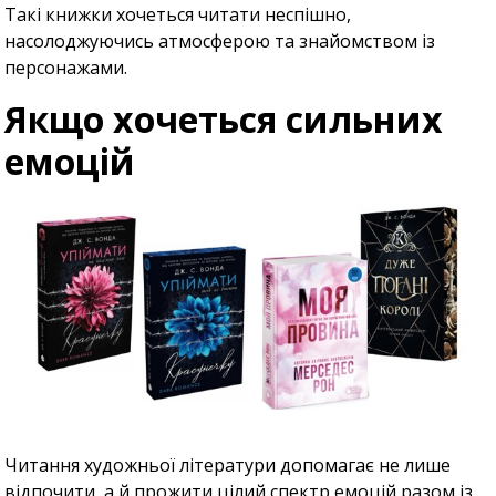
Такі книжки хочеться читати неспішно,
насолоджуючись атмосферою та знайомством із
персонажами.
Якщо хочеться сильних
емоцій
Читання художньої літератури допомагає не лише
відпочити, а й прожити цілий спектр емоцій разом із