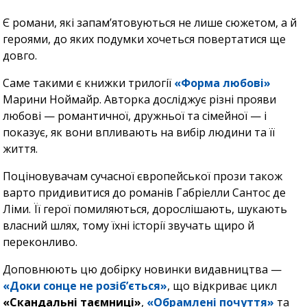
Є романи, які запам’ятовуються не лише сюжетом, а й
героями, до яких подумки хочеться повертатися ще
довго.
Саме такими є книжки трилогії
«Форма любові»
Марини Ноймайр. Авторка досліджує різні прояви
любові — романтичної, дружньої та сімейної — і
показує, як вони впливають на вибір людини та її
життя.
Поціновувачам сучасної європейської прози також
варто придивитися до романів Габріелли Сантос де
Ліми. Її герої помиляються, дорослішають, шукають
власний шлях, тому їхні історії звучать щиро й
переконливо.
Доповнюють цю добірку новинки видавництва —
«Доки сонце не розіб’ється»
, що відкриває цикл
«Скандальні таємниці»
,
«Обрамлені почуття»
та