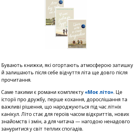
Бувають книжки, які огортають атмосферою затишку
й залишають після себе відчуття літа ще довго після
прочитання.
Саме такими є романи комплекту
«Моє літо»
. Це
історії про дружбу, перше кохання, дорослішання та
важливі рішення, що народжуються під час літніх
канікул. Літо стає для героїв часом відкриттів, нових
знайомств і змін, а для читача — нагодою ненадовго
зануритися у світ теплих спогадів.