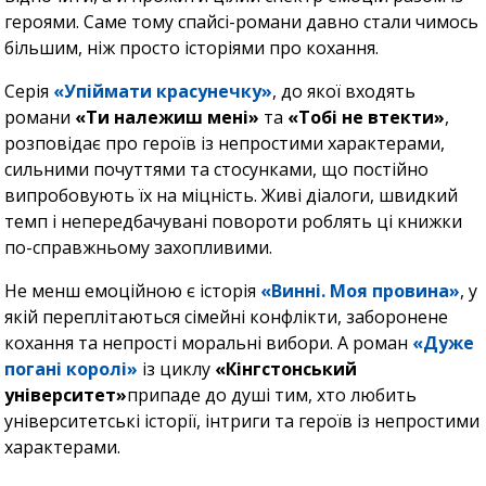
героями. Саме тому спайсі-романи давно стали чимось
більшим, ніж просто історіями про кохання.
Серія
«Упіймати красунечку»
, до якої входять
романи
«Ти належиш мені»
та
«Тобі не втекти»
,
розповідає про героїв із непростими характерами,
сильними почуттями та стосунками, що постійно
випробовують їх на міцність. Живі діалоги, швидкий
темп і непередбачувані повороти роблять ці книжки
по-справжньому захопливими.
Не менш емоційною є історія
«Винні. Моя провина»
, у
якій переплітаються сімейні конфлікти, заборонене
кохання та непрості моральні вибори. А роман
«Дуже
погані королі»
із циклу
«Кінгстонський
університет»
припаде до душі тим, хто любить
університетські історії, інтриги та героїв із непростими
характерами.