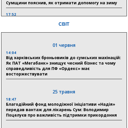
Сумщини пояснив, як отримати допомогу на зиму
17:52
«Укрексімбанк» припиняє виплату пенсій: у
СВІТ
Пенсійному фонді Сумщини пояснили, що робити
людям
11:00
01 червня
Артем Кобзар вручив родинам 20 полеглих Героїв
відзнаки «Почесного громадянина міста Суми»
14:04
Від харківських броньовиків до сумських махінацій:
Як ПАТ «Мегабанк» знищує чесний бізнес та чому
справедливість для ПФ «Ордекс» має
30 липня
восторжествувати
19:38
Сумська клінічна лікарня Святого Пантелеймона
здобула головну відзнаку в медичній сфері України
25 травня
18:47
18:33
Благодійний фонд молодіжної ініціативи «Надія»
Олексій Романько долучився до обговорення Плану
передав вантаж для лікарень Сум: Володимир
стійкості Сумщини з Прем’єр-міністром
Поцелуєв про важливість підтримки прикордоння
18:11
Місто посилює міжнародну співпрацю: Суми