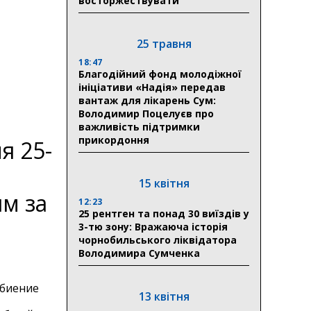
восторжествувати
25 травня
18:47
Благодійний фонд молодіжної
ініціативи «Надія» передав
вантаж для лікарень Сум:
Володимир Поцелуєв про
важливість підтримки
прикордоння
я 25-
15 квітня
ям за
12:23
25 рентген та понад 30 виїздів у
3-тю зону: Вражаюча історія
чорнобильського ліквідатора
Володимира Сумченка
збиение
13 квітня