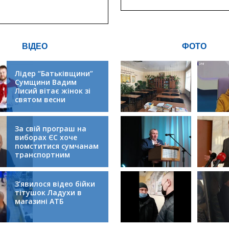
критичної
інфрастру
ВІДЕО
ФОТО
Лідер “Батьківщини”
Сумщини Вадим
Лисий вітає жінок зі
святом весни
За свій програш на
виборах ЄС хоче
помститися сумчанам
транспортним
колапсом
З’явилося відео бійки
тітушок Ладухи в
магазині АТБ