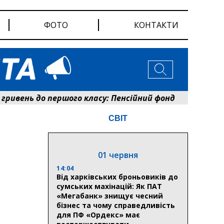
ФОТО
КОНТАКТИ
вень до першого класу: Пенсійний фонд Сумщини розпо
СВІТ
01 червня
14:04
Від харківських броньовиків до
сумських махінацій: Як ПАТ
«Мегабанк» знищує чесний
бізнес та чому справедливість
для ПФ «Ордекс» має