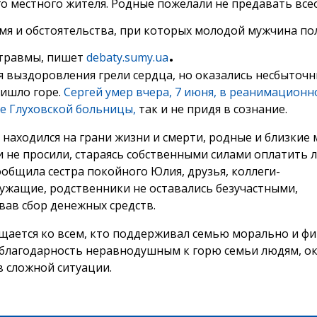
го местного жителя. Родные пожелали не предавать вс
имя и обстоятельства, при которых молодой мужчина по
.
травмы, пишет
debaty.sumy.ua
 выздоровления грели сердца, но оказались несбыточн
ишло горе.
Сергей умер вчера, 7 июня, в реанимацион
е Глуховской больницы,
так и не придя в сознание.
 находился на грани жизни и смерти, родные и близкие 
 не просили, стараясь собственными силами оплатить л
ообщила сестра покойного Юлия, друзья, коллеги-
ужащие, родственники не оставались безучастными,
вав сбор денежных средств.
щается ко всем, кто поддерживал семью морально и фи
благодарность неравнодушным к горю семьи людям, о
 сложной ситуации.