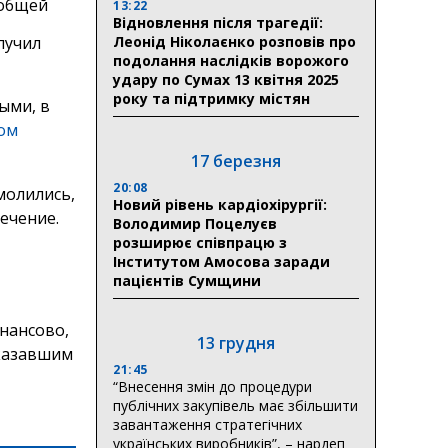
еобщей
13:22
Відновлення після трагедії:
лучил
Леонід Ніколаєнко розповів про
подолання наслідків ворожого
удару по Сумах 13 квітня 2025
року та підтримку містян
ыми, в
ном
17 березня
20:08
молились,
Новий рівень кардіохірургії:
ечение.
Володимир Поцелуєв
розширює співпрацю з
Інститутом Амосова заради
пацієнтів Сумщини
нансово,
13 грудня
казавшим
21:45
“Внесення змін до процедури
публічних закупівель має збільшити
завантаження стратегічних
українських виробників”, – нардеп