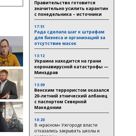
Правительство готовится
ктури
значительно усилить карантин
с понедельника – источники
17:51
Рада сделала шаг к штрафам
для бизнеса и организаций за
отсутствие масок
13:12
Украина находится на грани
коронавирусной катастрофы —
Минздрав
13:09
Венским террористом оказался
20-летний этнический албанец
с паспортом Северной
Македонии
10:20
В «красном» Ужгороде власти
отказались закрывать школы и