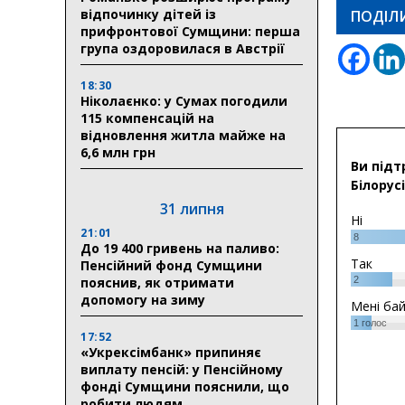
відпочинку дітей із
ПОДІЛ
прифронтової Сумщини: перша
група оздоровилася в Австрії
18:30
Ніколаєнко: у Сумах погодили
115 компенсацій на
відновлення житла майже на
6,6 млн грн
Ви підт
Білорусі
31 липня
Ні
21:01
8
До 19 400 гривень на паливо:
Так
Пенсійний фонд Сумщини
пояснив, як отримати
2
допомогу на зиму
Мені ба
1
голос
17:52
«Укрексімбанк» припиняє
виплату пенсій: у Пенсійному
фонді Сумщини пояснили, що
робити людям