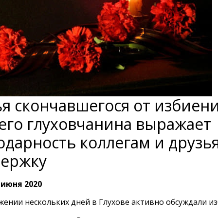
я скончавшегося от избиени
его глуховчанина выражает
одарность коллегам и друзь
держку
 июня 2020
жении нескольких дней в Глухове активно обсуждали и