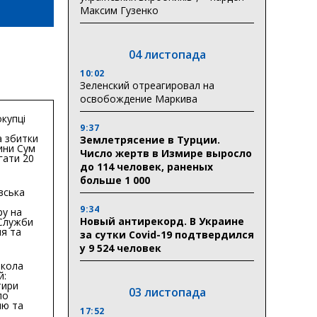
Максим Гузенко
04 листопада
10:02
Зеленский отреагировал на
освобождение Маркива
купці
9:37
 збитки
Землетрясение в Турции.
ини Сум
Число жертв в Измире выросло
гати 20
до 114 человек, раненых
гривень
больше 1 000
вська
9:34
ру на
Новый антирекорд. В Украине
 Служби
я та
за сутки Covid-19 подтвердился
тури у
у 9 524 человек
бласті:
кола
й:
тири
03 листопада
по
ню та
17:52
ву