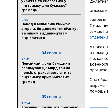
укриття та енергетичну
25-летне
підтримку для Сумської
громади
огласке 
тяжелые 
9:15
Понад 8 мільйонів книжок
Ожидания
згоріли. Як допомогти «Ранку»
семью пр
та іншим видавництвам
отделени
відновитися
А пока он
о помощи
04 серпня
Но, как с
20:41
Пенсійний фонд Сумщини
военносл
спрямував 0,2 млрд грн на
организо
пенсії, страхові виплати та
підтримку прифронтових
Она обра
громад
выражая 
помощь в
03 серпня
18:54
Романько розширює програму