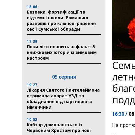
18:06
Безпека, фортифікації та
підземні школи: Романько
розповів про ключові рішення
сесії Сумської облради
17:39
Поки літо плавить асфальт: 5
книжкових історій із зимовим
настроєм
Семь
летн
05 серпня
благ
19:27
Лікарня Святого Пантелеймона
отримала апарат УЗД та
под
обладнання від партнерів із
Німеччини
16:30 /
08
10:52
Кобзар домовляється із
На протя
Червоним Хрестом про нові