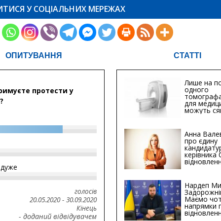
ИТИСЯ У СОЦІАЛЬНИХ МЕРЕЖАХ
ОПИТУВАННЯ
СТАТТІ
Лише на по
одного
римуєте протести у
томографа
?
для медиц
можуть ся
мільйонів 
Анна Вале
про єдину
кандидату
керівника
відновленн
йдуже
інфраструк
Сумській о
Хіба...
Нардеп Ми
голосів
Задорожні
Маємо чо
20.05.2020
-
30.09.2020
напрямки 
Кінець
відновлен
- доданий відвідувачем
будівницт