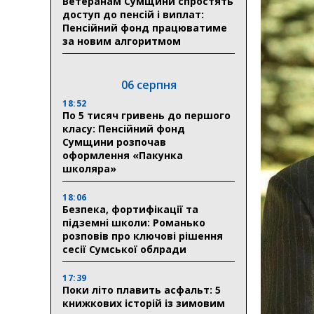
Ветеранам Сумщини спростять
доступ до пенсій і виплат:
Пенсійний фонд працюватиме
за новим алгоритмом
06 серпня
18:52
По 5 тисяч гривень до першого
класу: Пенсійний фонд
Сумщини розпочав
оформлення «Пакунка
школяра»
18:06
Безпека, фортифікації та
підземні школи: Романько
розповів про ключові рішення
сесії Сумської облради
17:39
Поки літо плавить асфальт: 5
книжкових історій із зимовим