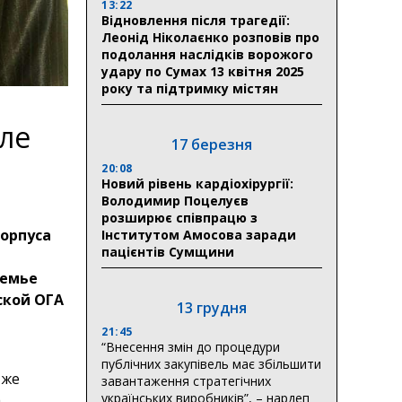
13:22
Відновлення після трагедії:
Леонід Ніколаєнко розповів про
подолання наслідків ворожого
удару по Сумах 13 квітня 2025
року та підтримку містян
ле
17 березня
20:08
Новий рівень кардіохірургії:
Володимир Поцелуєв
розширює співпрацю з
корпуса
Інститутом Амосова заради
пацієнтів Сумщини
семье
ской ОГА
13 грудня
21:45
“Внесення змін до процедури
публічних закупівель має збільшити
 же
завантаження стратегічних
українських виробників”, – нардеп
.