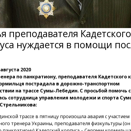
я преподавателя Кадетского
уса нуждается в помощи пос
 августа 2020
енера по панкратиону, преподавателя Кадетского 
Кормильця пострадала в дорожно-транспортном
твии на трассе Сумы-Лебедин. С просьбой помочь 
ась сотрудница управления молодежи и спорта Сум
 Стрельникова:
динской трассе в пятницу произошла авария с участием
ного тренера Украины, преподавателя физкультуры (он
о панкратиону) Кадетский корпуса – Сергеем кормильца