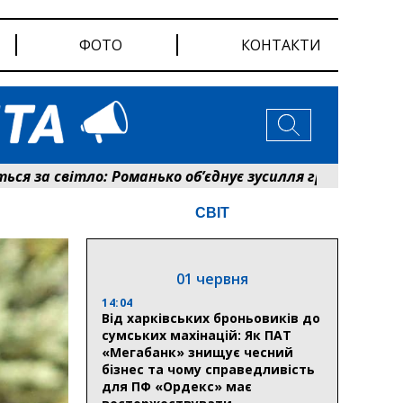
ФОТО
КОНТАКТИ
 світло: Романько об’єднує зусилля громади та енерге
СВІТ
01 червня
14:04
Від харківських броньовиків до
сумських махінацій: Як ПАТ
«Мегабанк» знищує чесний
бізнес та чому справедливість
для ПФ «Ордекс» має