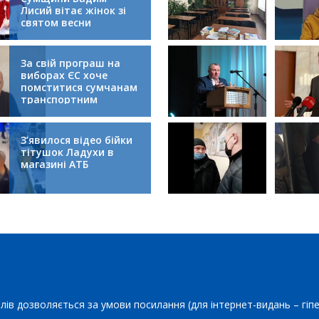
Лисий вітає жінок зі
святом весни
За свій програш на
виборах ЄС хоче
помститися сумчанам
транспортним
колапсом
З’явилося відео бійки
тітушок Ладухи в
магазині АТБ
лів дозволяється за умови посилання (для інтернет-видань – гіп