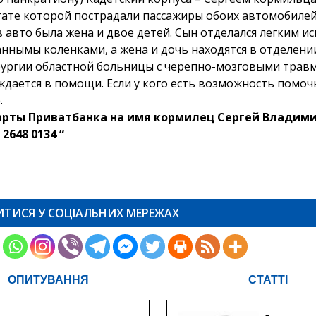
тате которой пострадали пассажиры обоих автомобилей
 авто была жена и двое детей. Сын отделался легким ис
ннымы коленками, а жена и дочь находятся в отделени
ургии областной больницы с черепно-мозговыми трав
ждается в помощи. Если у кого есть возможность помоч
.
арты Приватбанка на имя кормилец Сергей Владим
 2648 0134 “
ИТИСЯ У СОЦІАЛЬНИХ МЕРЕЖАХ
ОПИТУВАННЯ
СТАТТІ