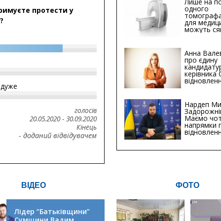
Лише на по
одного
римуєте протести у
томографа
?
для медиц
можуть ся
мільйонів 
Анна Вале
про єдину
кандидату
керівника
відновленн
йдуже
інфраструк
Сумській о
Хіба...
Нардеп Ми
голосів
Задорожні
Маємо чо
20.05.2020
-
30.09.2020
напрямки 
Кінець
відновлен
- доданий відвідувачем
будівницт
критичної
інфрастру
ВІДЕО
ФОТО
Лідер “Батьківщини”
Сумщини Вадим