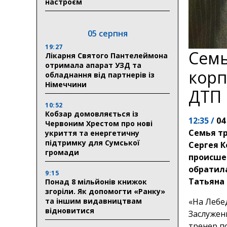
настроєм
05 серпня
19:27
Семь
Лікарня Святого Пантелеймона
отримала апарат УЗД та
корп
обладнання від партнерів із
Німеччини
ДТП
10:52
Кобзар домовляється із
12:35 /
04
Червоним Хрестом про нові
Семья тр
укриття та енергетичну
підтримку для Сумської
Сергея 
громади
происшес
обратил
9:15
Татьяна
Понад 8 мільйонів книжок
згоріли. Як допомогти «Ранку»
та іншим видавництвам
«На Лебе
відновитися
Заслужен
тренер п