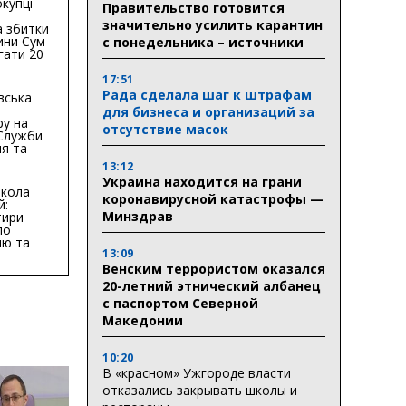
купці
Правительство готовится
значительно усилить карантин
 збитки
ини Сум
с понедельника – источники
гати 20
гривень
17:51
Рада сделала шаг к штрафам
вська
для бизнеса и организаций за
ру на
отсутствие масок
 Служби
я та
тури у
13:12
бласті:
Украина находится на грани
кола
коронавирусной катастрофы —
й:
Минздрав
тири
по
ню та
13:09
ву
Венским террористом оказался
ктури
20-летний этнический албанец
с паспортом Северной
Македонии
10:20
В «красном» Ужгороде власти
отказались закрывать школы и