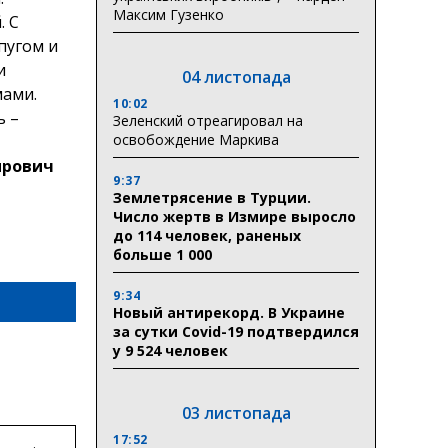
Максим Гузенко
. С
пугом и
и
04 листопада
мами.
10:02
ь –
Зеленский отреагировал на
освобождение Маркива
ирович
9:37
Землетрясение в Турции.
Число жертв в Измире выросло
до 114 человек, раненых
больше 1 000
9:34
Новый антирекорд. В Украине
за сутки Covid-19 подтвердился
у 9 524 человек
03 листопада
17:52