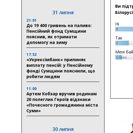
Ви підт
31 липня
Білорусі
21:01
Ні
До 19 400 гривень на паливо:
8
Пенсійний фонд Сумщини
пояснив, як отримати
Так
допомогу на зиму
2
Мені ба
17:52
1
голос
«Укрексімбанк» припиняє
виплату пенсій: у Пенсійному
фонді Сумщини пояснили, що
робити людям
11:00
Артем Кобзар вручив родинам
20 полеглих Героїв відзнаки
«Почесного громадянина міста
Суми»
30 липня