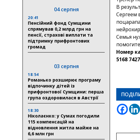
В резуль
04 серпня
Сергеем в
20:41
поцарапа
Пенсійний фонд Сумщини
спрямував 0,2 млрд грн на
нейрохир
пенсії, страхові виплати та
Семья ну
підтримку прифронтових
помогите
громад
Номер к
5168 7427
03 серпня
18:54
Романько розширює програму
відпочинку дітей із
прифронтової Сумщини: перша
ПОДІЛ
група оздоровилася в Австрії
18:30
Ніколаєнко: у Сумах погодили
115 компенсацій на
відновлення житла майже на
6,6 млн грн