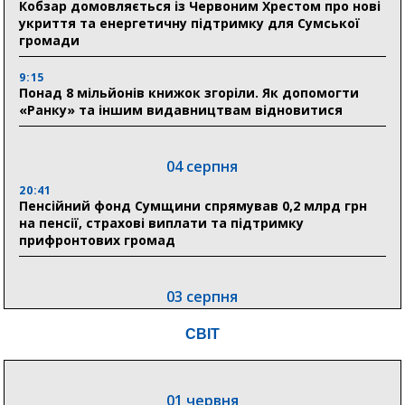
Кобзар домовляється із Червоним Хрестом про нові
укриття та енергетичну підтримку для Сумської
громади
9:15
Понад 8 мільйонів книжок згоріли. Як допомогти
«Ранку» та іншим видавництвам відновитися
04 серпня
20:41
Пенсійний фонд Сумщини спрямував 0,2 млрд грн
на пенсії, страхові виплати та підтримку
прифронтових громад
03 серпня
18:54
СВІТ
Романько розширює програму відпочинку дітей із
прифронтової Сумщини: перша група оздоровилася
в Австрії
01 червня