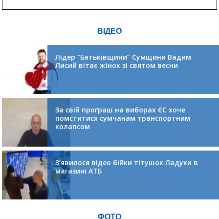
ВІДЕО
Лідер “Батьківщини” Сумщини Вадим
Лисий вітає жінок зі святом весни
За свій програш на виборах ЄС хоче
помститися сумчанам транспортним
колапсом
З’явилося відео бійки тітушок Ладухи в
магазині АТБ
ФОТО