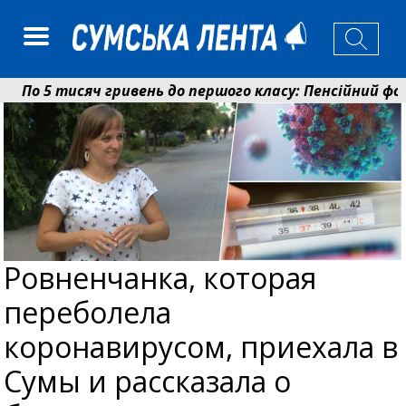
о 5 тисяч гривень до першого класу: Пенсійний фонд
іколаєнко: у Сумах погодили 115 компенсацій на відно
Ровненчанка, которая
переболела
коронавирусом, приехала в
Сумы и рассказала о