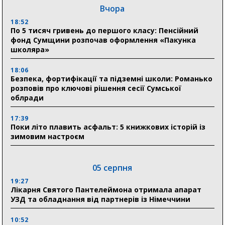
Вчора
18:52
По 5 тисяч гривень до першого класу: Пенсійний
фонд Сумщини розпочав оформлення «Пакунка
школяра»
18:06
Безпека, фортифікації та підземні школи: Романько
розповів про ключові рішення сесії Сумської
облради
17:39
Поки літо плавить асфальт: 5 книжкових історій із
зимовим настроєм
05 серпня
19:27
Лікарня Святого Пантелеймона отримала апарат
УЗД та обладнання від партнерів із Німеччини
10:52