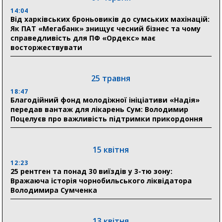
18:30
Ніколаєнко: у Сумах погодили 115 компенсацій на
14:04
відновлення житла майже на 6,6 млн грн
Від харківських броньовиків до сумських махінацій:
Як ПАТ «Мегабанк» знищує чесний бізнес та чому
справедливість для ПФ «Ордекс» має
восторжествувати
31 липня
21:01
До 19 400 гривень на паливо: Пенсійний фонд
25 травня
Сумщини пояснив, як отримати допомогу на зиму
18:47
Благодійний фонд молодіжної ініціативи «Надія»
17:52
передав вантаж для лікарень Сум: Володимир
«Укрексімбанк» припиняє виплату пенсій: у
Поцелуєв про важливість підтримки прикордоння
Пенсійному фонді Сумщини пояснили, що робити
людям
15 квітня
11:00
Артем Кобзар вручив родинам 20 полеглих Героїв
12:23
відзнаки «Почесного громадянина міста Суми»
25 рентген та понад 30 виїздів у 3-тю зону:
Вражаюча історія чорнобильського ліквідатора
Володимира Сумченка
30 липня
19:38
Сумська клінічна лікарня Святого Пантелеймона
13 квітня