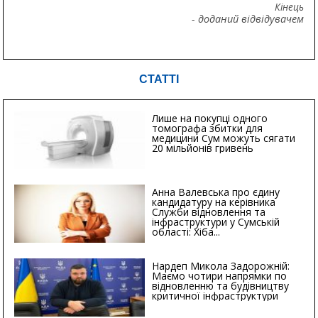
Кінець
- доданий відвідувачем
СТАТТІ
Лише на покупці одного
томографа збитки для
медицини Сум можуть сягати
20 мільйонів гривень
Анна Валевська про єдину
кандидатуру на керівника
Служби відновлення та
інфраструктури у Сумській
області: Хіба...
Нардеп Микола Задорожній:
Маємо чотири напрямки по
відновленню та будівництву
критичної інфраструктури