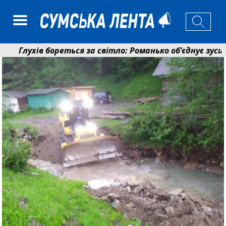
Глухів бореться за світло: Романько об’єднує зусилля
Пенсійний фонд Сумщини спрямував 0,2 млрд грн на 