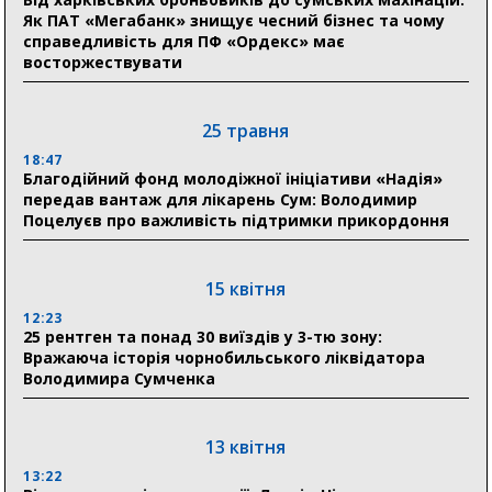
Пенсійний фонд Сумщини спрямував 0,2 млрд грн
Як ПАТ «Мегабанк» знищує чесний бізнес та чому
на пенсії, страхові виплати та підтримку
справедливість для ПФ «Ордекс» має
прифронтових громад
восторжествувати
03 серпня
25 травня
18:54
18:47
Романько розширює програму відпочинку дітей із
Благодійний фонд молодіжної ініціативи «Надія»
прифронтової Сумщини: перша група оздоровилася
передав вантаж для лікарень Сум: Володимир
в Австрії
Поцелуєв про важливість підтримки прикордоння
18:30
Ніколаєнко: у Сумах погодили 115 компенсацій на
15 квітня
відновлення житла майже на 6,6 млн грн
12:23
25 рентген та понад 30 виїздів у 3-тю зону:
Вражаюча історія чорнобильського ліквідатора
31 липня
Володимира Сумченка
21:01
До 19 400 гривень на паливо: Пенсійний фонд
Сумщини пояснив, як отримати допомогу на зиму
13 квітня
13:22
17:52