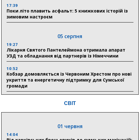
17:39
Поки літо плавить асфальт: 5 книжкових історій із
зимовим настроєм
05 серпня
19:27
Лікарня Святого Пантелеймона отримала апарат
УЗД та обладнання від партнерів із Німеччини
10:52
Кобзар домовляється із Червоним Хрестом про нові
укриття та енергетичну підтримку для Сумської
громади
9:15
СВІТ
Понад 8 мільйонів книжок згоріли. Як допомогти
«Ранку» та іншим видавництвам відновитися
01 червня
04 серпня
14:04
20:41
Від харківських броньовиків до сумських махінацій: