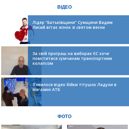
ВІДЕО
Лідер “Батьківщини” Сумщини Вадим
Лисий вітає жінок зі святом весни
За свій програш на виборах ЄС хоче
помститися сумчанам транспортним
колапсом
З’явилося відео бійки тітушок Ладухи в
магазині АТБ
ФОТО