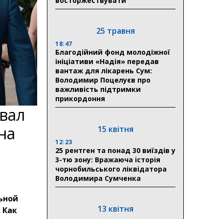
восторжествувати
25 травня
18:47
Благодійний фонд молодіжної
ініціативи «Надія» передав
вантаж для лікарень Сум:
Володимир Поцелуєв про
важливість підтримки
прикордоння
вал
на
15 квітня
12:23
25 рентген та понад 30 виїздів у
3-тю зону: Вражаюча історія
чорнобильського ліквідатора
Володимира Сумченка
ьной
13 квітня
 Как