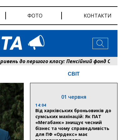
ФОТО
КОНТАКТИ
нь до першого класу: Пенсійний фонд Сумщини розпоч
СВІТ
01 червня
14:04
Від харківських броньовиків до
сумських махінацій: Як ПАТ
«Мегабанк» знищує чесний
бізнес та чому справедливість
для ПФ «Ордекс» має