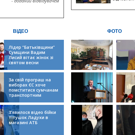
- доданий відвідувачем
будівницт
критичної
інфрастру
ВІДЕО
ФОТО
Лідер “Батьківщини”
Сумщини Вадим
Лисий вітає жінок зі
святом весни
За свій програш на
виборах ЄС хоче
помститися сумчанам
транспортним
колапсом
З’явилося відео бійки
тітушок Ладухи в
магазині АТБ