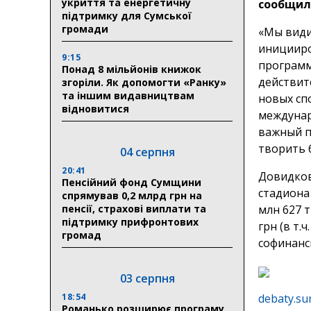
укриття та енергетичну
сообщили
підтримку для Сумської
громади
«Мы види
иницииро
9:15
программ
Понад 8 мільйонів книжок
действит
згоріли. Як допомогти «Ранку»
та іншим видавництвам
новых сп
відновитися
междунар
важный п
творить 
04 серпня
20:41
Довидков
Пенсійний фонд Сумщини
стадиона
спрямував 0,2 млрд грн на
пенсії, страхові виплати та
млн 627 т
підтримку прифронтових
грн (в т.
громад
софинанси
03 серпня
18:54
debaty.su
Романько розширює програму