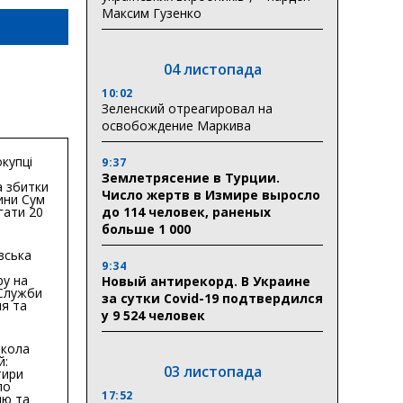
Максим Гузенко
04 листопада
10:02
Зеленский отреагировал на
освобождение Маркива
купці
9:37
Землетрясение в Турции.
 збитки
Число жертв в Измире выросло
ини Сум
до 114 человек, раненых
гати 20
гривень
больше 1 000
вська
9:34
ру на
Новый антирекорд. В Украине
 Служби
за сутки Covid-19 подтвердился
я та
у 9 524 человек
тури у
бласті:
кола
й:
03 листопада
тири
по
17:52
ню та