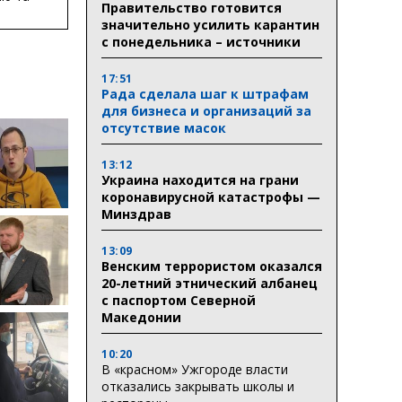
Правительство готовится
ву
значительно усилить карантин
ктури
с понедельника – источники
17:51
Рада сделала шаг к штрафам
для бизнеса и организаций за
отсутствие масок
13:12
Украина находится на грани
коронавирусной катастрофы —
Минздрав
13:09
Венским террористом оказался
20-летний этнический албанец
с паспортом Северной
Македонии
10:20
В «красном» Ужгороде власти
отказались закрывать школы и