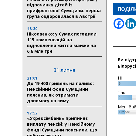
відпочинку дітей із
ПОДІЛ
прифронтової Сумщини: перша
група оздоровилася в Австрії
18:30
Ніколаєнко: у Сумах погодили
115 компенсацій на
відновлення житла майже на
6,6 млн грн
Ви підт
Білорусі
31 липня
Ні
21:01
До 19 400 гривень на паливо:
8
Пенсійний фонд Сумщини
Так
пояснив, як отримати
2
допомогу на зиму
Мені ба
1
голос
17:52
«Укрексімбанк» припиняє
виплату пенсій: у Пенсійному
фонді Сумщини пояснили, що
робити людям