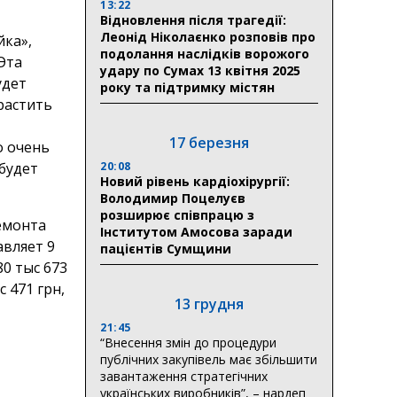
13:22
Відновлення після трагедії:
Леонід Ніколаєнко розповів про
ка»,
подолання наслідків ворожого
Эта
удару по Сумах 13 квітня 2025
удет
року та підтримку містян
растить
17 березня
о очень
20:08
будет
Новий рівень кардіохірургії:
Володимир Поцелуєв
розширює співпрацю з
емонта
Інститутом Амосова заради
вляет 9
пацієнтів Сумщини
80 тыс 673
с 471 грн,
13 грудня
21:45
“Внесення змін до процедури
публічних закупівель має збільшити
завантаження стратегічних
українських виробників”, – нардеп