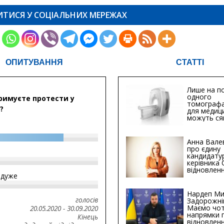
ИТИСЯ У СОЦІАЛЬНИХ МЕРЕЖАХ
ОПИТУВАННЯ
СТАТТІ
Лише на по
одного
римуєте протести у
томографа
?
для медиц
можуть ся
мільйонів 
Анна Вале
про єдину
кандидату
керівника
відновленн
йдуже
інфраструк
Сумській о
Хіба...
Нардеп Ми
голосів
Задорожні
Маємо чо
20.05.2020
-
30.09.2020
напрямки 
Кінець
відновлен