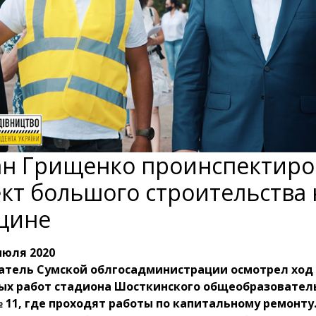
н Грищенко проинспектиро
кт большого строительства 
щине
июля 2020
атель Сумской облгосадминистрации осмотрел ход
ых работ стадиона Шосткинского общеобразовател
11, где проходят работы по капитальному ремонту.