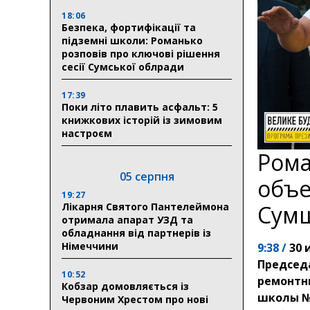
18:06
Безпека, фортифікації та
підземні школи: Романько
розповів про ключові рішення
сесії Сумської облради
17:39
Поки літо плавить асфальт: 5
книжкових історій із зимовим
настроєм
Рома
05 серпня
объе
19:27
Лікарня Святого Пантелеймона
Сум
отримала апарат УЗД та
обладнання від партнерів із
Німеччини
9:38 /
30 
Председ
10:52
ремонтн
Кобзар домовляється із
школы № 
Червоним Хрестом про нові