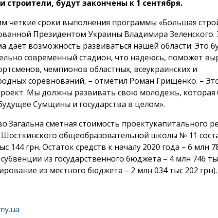
 строители, будут закончены к 1 сентября.
м четкие сроки выполнения программы «Большая строй
ванной Президентом Украины Владимира Зеленского. 
а дает возможность развиваться нашей области. Это б
ельно современный стадион, что надеюсь, поможет вы
ортсменов, чемпионов областных, всеукраинских и
одных соревнований, – отметил Роман Грищенко. – Эт
роект. Мы должны развивать свою молодежь, которая 
будущее Сумщины и государства в целом».
о.Загальна сметная стоимость проектукапитального р
 Шосткинского общеобразовательной школы № 11 соста
ыс 144 грн. Остаток средств к началу 2020 года – 6 млн 7
ч. субвенции из государственного бюджета – 4 млн 746 ты
рование из местного бюджета – 2 млн 034 тыс 202 грн).
my.ua