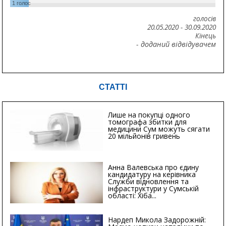
1
голос
голосів
20.05.2020
-
30.09.2020
Кінець
- доданий відвідувачем
СТАТТІ
Лише на покупці одного
томографа збитки для
медицини Сум можуть сягати
20 мільйонів гривень
Анна Валевська про єдину
кандидатуру на керівника
Служби відновлення та
інфраструктури у Сумській
області: Хіба...
Нардеп Микола Задорожній: