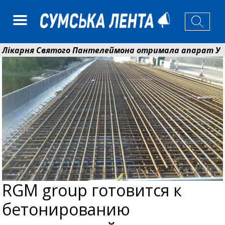
рня Святого Пантелеймона отримала апарат УЗД та о
м Кобзар вручив родинам 20 полеглих Героїв відзнаки
RGM group готовится к
бетонированию