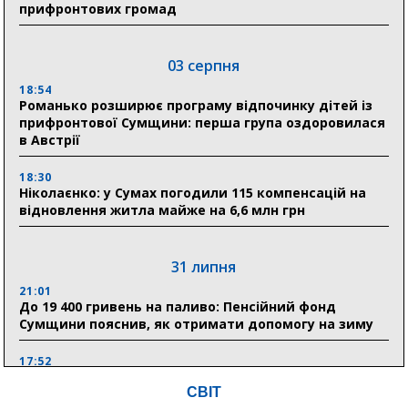
прифронтових громад
03 серпня
18:54
Романько розширює програму відпочинку дітей із
прифронтової Сумщини: перша група оздоровилася
в Австрії
18:30
Ніколаєнко: у Сумах погодили 115 компенсацій на
відновлення житла майже на 6,6 млн грн
31 липня
21:01
До 19 400 гривень на паливо: Пенсійний фонд
Сумщини пояснив, як отримати допомогу на зиму
17:52
«Укрексімбанк» припиняє виплату пенсій: у
СВІТ
Пенсійному фонді Сумщини пояснили, що робити