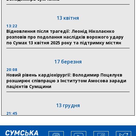
18:13
Лікарня Святого Пантелеймона отримала нову
побутову техніку для комфорту пацієнтів
13 квітня
13:22
28 липня
Відновлення після трагедії: Леонід Ніколаєнко
розповів про подолання наслідків ворожого удару
19:07
по Сумах 13 квітня 2025 року та підтримку містян
Соціальні виплати без затримок: Пенсійний фонд
Сумщини профінансував 2,5 млрд грн у липні
17 березня
18:49
У Сумах завершили першочергові роботи після
20:08
атак: Ніколаєнко підбив підсумки ліквідації
Новий рівень кардіохірургії: Володимир Поцелуєв
наслідків
розширює співпрацю з Інститутом Амосова заради
пацієнтів Сумщини
13 грудня
21:45
“Внесення змін до процедури публічних закупівель має
збільшити завантаження стратегічних українських
виробників”, – нардеп Максим Гузенко