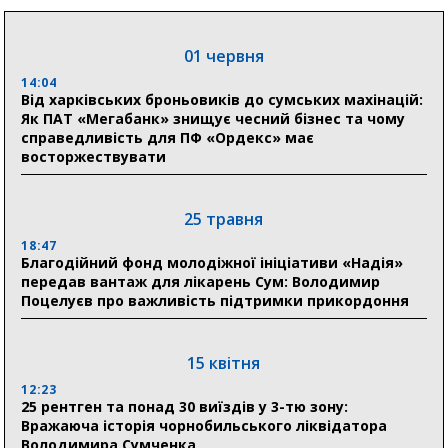
людям
11:00
01 червня
Артем Кобзар вручив родинам 20 полеглих Героїв
відзнаки «Почесного громадянина міста Суми»
14:04
Від харківських броньовиків до сумських махінацій:
Як ПАТ «Мегабанк» знищує чесний бізнес та чому
справедливість для ПФ «Ордекс» має
30 липня
восторжествувати
19:38
Сумська клінічна лікарня Святого Пантелеймона
здобула головну відзнаку в медичній сфері України
25 травня
18:47
18:33
Благодійний фонд молодіжної ініціативи «Надія»
Олексій Романько долучився до обговорення Плану
передав вантаж для лікарень Сум: Володимир
стійкості Сумщини з Прем’єр-міністром
Поцелуєв про важливість підтримки прикордоння
18:11
Місто посилює міжнародну співпрацю: Суми
отримали 12 потужних станцій для Пунктів обігріву
15 квітня
12:23
25 рентген та понад 30 виїздів у 3-тю зону:
29 липня
Вражаюча історія чорнобильського ліквідатора
Володимира Сумченка