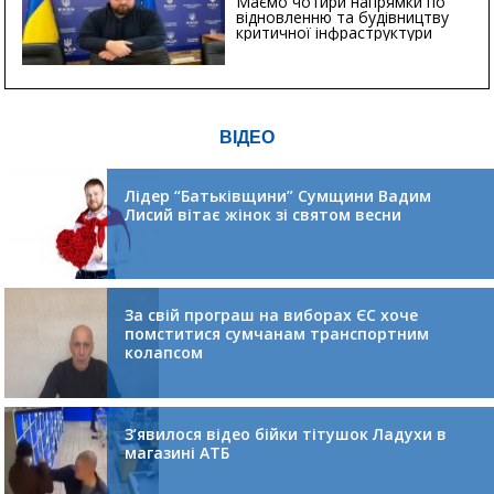
Маємо чотири напрямки по
відновленню та будівництву
критичної інфраструктури
ВІДЕО
Лідер “Батьківщини” Сумщини Вадим
Лисий вітає жінок зі святом весни
За свій програш на виборах ЄС хоче
помститися сумчанам транспортним
колапсом
З’явилося відео бійки тітушок Ладухи в
магазині АТБ