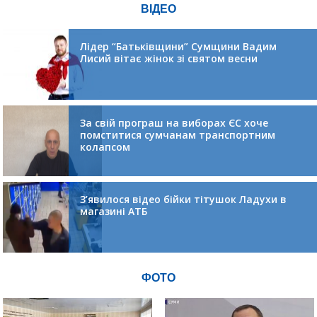
ВІДЕО
Лідер “Батьківщини” Сумщини Вадим
Лисий вітає жінок зі святом весни
За свій програш на виборах ЄС хоче
помститися сумчанам транспортним
колапсом
З’явилося відео бійки тітушок Ладухи в
магазині АТБ
ФОТО