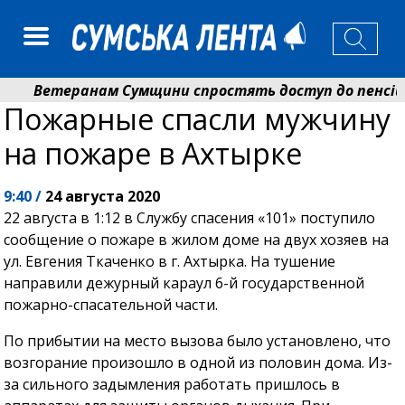
Ветеранам Сумщини спростять доступ до пенсій і 
Пожарные спасли мужчину
Романько розширює програму відпочинку дітей із пр
на пожаре в Ахтырке
9:40 /
24 августа 2020
22 августа в 1:12 в Службу спасения «101» поступило
сообщение о пожаре в жилом доме на двух хозяев на
ул. Евгения Ткаченко в г. Ахтырка. На тушение
направили дежурный караул 6-й государственной
пожарно-спасательной части.
По прибытии на место вызова было установлено, что
возгорание произошло в одной из половин дома. Из-
за сильного задымления работать пришлось в