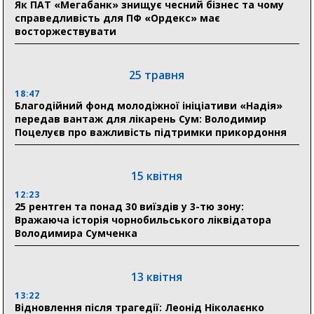
Як ПАТ «Мегабанк» знищує чесний бізнес та чому
Романько розширює програму відпочинку дітей із
справедливість для ПФ «Ордекс» має
прифронтової Сумщини: перша група оздоровилася
восторжествувати
в Австрії
18:30
25 травня
Ніколаєнко: у Сумах погодили 115 компенсацій на
відновлення житла майже на 6,6 млн грн
18:47
Благодійний фонд молодіжної ініціативи «Надія»
передав вантаж для лікарень Сум: Володимир
Поцелуєв про важливість підтримки прикордоння
31 липня
21:01
До 19 400 гривень на паливо: Пенсійний фонд
15 квітня
Сумщини пояснив, як отримати допомогу на зиму
12:23
25 рентген та понад 30 виїздів у 3-тю зону:
17:52
Вражаюча історія чорнобильського ліквідатора
«Укрексімбанк» припиняє виплату пенсій: у
Володимира Сумченка
Пенсійному фонді Сумщини пояснили, що робити
людям
13 квітня
11:00
Артем Кобзар вручив родинам 20 полеглих Героїв
13:22
відзнаки «Почесного громадянина міста Суми»
Відновлення після трагедії: Леонід Ніколаєнко