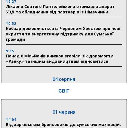
19:27
Лікарня Святого Пантелеймона отримала апарат
УЗД та обладнання від партнерів із Німеччини
10:52
Кобзар домовляється із Червоним Хрестом про нові
укриття та енергетичну підтримку для Сумської
громади
9:15
Понад 8 мільйонів книжок згоріли. Як допомогти
«Ранку» та іншим видавництвам відновитися
04 серпня
20:41
СВІТ
Пенсійний фонд Сумщини спрямував 0,2 млрд грн
на пенсії, страхові виплати та підтримку
прифронтових громад
01 червня
14:04
03 серпня
Від харківських броньовиків до сумських махінацій:
18:54