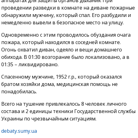
аппаратах для защиты органов дыхания. При
проведении разведки в комнате на диване пожарные
обнаружили мужчину, который спал. Его разбудили и
немедленно вывели в безопасное место на улицу.
Одновременно с этим проводилось обуздания очага
пожара, который находился в соседней комнате.
Огонь охватил диван, одеяло и вещи домашнего
обихода. В 01:30 возгорание было локализовано, а в
01:35 – ликвидировано.
Спасенному мужчине, 1952 г.р., который оказался
братом хозяйки дома, медицинская помощь не
понадобилась.
Всего на тушение привлекалось 8 человек личного
состава и 2 единицы техники Государственной службы
Украины по чрезвычайным ситуациям.
debaty.sumy.ua