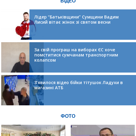
ВІДЕО
Лідер “Батьківщини” Сумщини Вадим
Лисий вітає жінок зі святом весни
За свій програш на виборах ЄС хоче
помститися сумчанам транспортним
колапсом
З’явилося відео бійки тітушок Ладухи в
магазині АТБ
ФОТО