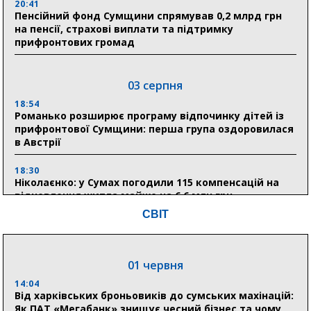
20:41
Пенсійний фонд Сумщини спрямував 0,2 млрд грн
на пенсії, страхові виплати та підтримку
прифронтових громад
03 серпня
18:54
Романько розширює програму відпочинку дітей із
прифронтової Сумщини: перша група оздоровилася
в Австрії
18:30
Ніколаєнко: у Сумах погодили 115 компенсацій на
відновлення житла майже на 6,6 млн грн
СВІТ
31 липня
21:01
01 червня
До 19 400 гривень на паливо: Пенсійний фонд
Сумщини пояснив, як отримати допомогу на зиму
14:04
Від харківських броньовиків до сумських махінацій:
Як ПАТ «Мегабанк» знищує чесний бізнес та чому
17:52