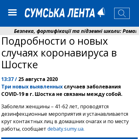
Безпека, фортифікації та підземні школи: Романько 
Подробности о новых
До 19 400 гривень на паливо: Пенсійний фонд Сумщ
случаях коронавируса в
Шостке
13:37 /
25 августа 2020
Три новых выявленных
случаев заболевания
COVID-19 в г. Шостка не связаны между собой.
Заболели женщины – 41-62 лет, проводятся
дезинфекционные мероприятия и устанавливается
круг контактных лиц в домашних очагах и по месту
работы, сообщает
debaty.sumy.ua.