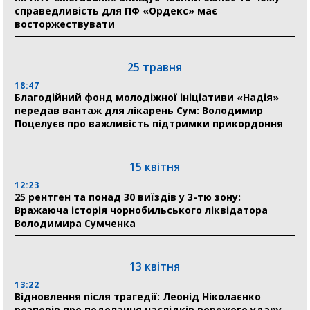
справедливість для ПФ «Ордекс» має
«Укрексімбанк» припиняє виплату пенсій: у
восторжествувати
Пенсійному фонді Сумщини пояснили, що робити
людям
25 травня
11:00
Артем Кобзар вручив родинам 20 полеглих Героїв
18:47
відзнаки «Почесного громадянина міста Суми»
Благодійний фонд молодіжної ініціативи «Надія»
передав вантаж для лікарень Сум: Володимир
Поцелуєв про важливість підтримки прикордоння
30 липня
19:38
Сумська клінічна лікарня Святого Пантелеймона
15 квітня
здобула головну відзнаку в медичній сфері України
12:23
25 рентген та понад 30 виїздів у 3-тю зону:
18:33
Вражаюча історія чорнобильського ліквідатора
Олексій Романько долучився до обговорення Плану
Володимира Сумченка
стійкості Сумщини з Прем’єр-міністром
18:11
13 квітня
Місто посилює міжнародну співпрацю: Суми
отримали 12 потужних станцій для Пунктів обігріву
13:22
Відновлення після трагедії: Леонід Ніколаєнко
розповів про подолання наслідків ворожого удару