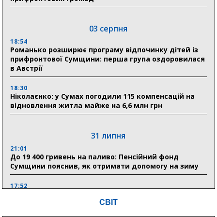
03 серпня
18:54
Романько розширює програму відпочинку дітей із
прифронтової Сумщини: перша група оздоровилася
в Австрії
18:30
Ніколаєнко: у Сумах погодили 115 компенсацій на
відновлення житла майже на 6,6 млн грн
31 липня
21:01
До 19 400 гривень на паливо: Пенсійний фонд
Сумщини пояснив, як отримати допомогу на зиму
17:52
«Укрексімбанк» припиняє виплату пенсій: у
СВІТ
Пенсійному фонді Сумщини пояснили, що робити
людям