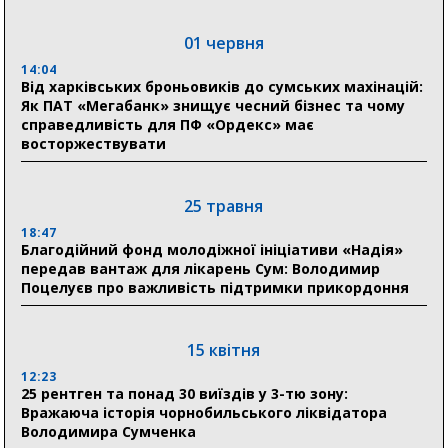
11:00
01 червня
Артем Кобзар вручив родинам 20 полеглих Героїв
відзнаки «Почесного громадянина міста Суми»
14:04
Від харківських броньовиків до сумських махінацій:
Як ПАТ «Мегабанк» знищує чесний бізнес та чому
справедливість для ПФ «Ордекс» має
30 липня
восторжествувати
19:38
Сумська клінічна лікарня Святого Пантелеймона
здобула головну відзнаку в медичній сфері України
25 травня
18:47
18:33
Благодійний фонд молодіжної ініціативи «Надія»
Олексій Романько долучився до обговорення Плану
передав вантаж для лікарень Сум: Володимир
стійкості Сумщини з Прем’єр-міністром
Поцелуєв про важливість підтримки прикордоння
18:11
Місто посилює міжнародну співпрацю: Суми
отримали 12 потужних станцій для Пунктів обігріву
15 квітня
12:23
25 рентген та понад 30 виїздів у 3-тю зону:
29 липня
Вражаюча історія чорнобильського ліквідатора
Володимира Сумченка
18:13