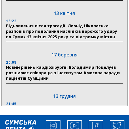
Лікарня Святого Пантелеймона отримала нову
побутову техніку для комфорту пацієнтів
13 квітня
13:22
28 липня
Відновлення після трагедії: Леонід Ніколаєнко
розповів про подолання наслідків ворожого удару
19:07
по Сумах 13 квітня 2025 року та підтримку містян
Соціальні виплати без затримок: Пенсійний фонд
Сумщини профінансував 2,5 млрд грн у липні
17 березня
18:49
У Сумах завершили першочергові роботи після
20:08
атак: Ніколаєнко підбив підсумки ліквідації
Новий рівень кардіохірургії: Володимир Поцелуєв
наслідків
розширює співпрацю з Інститутом Амосова заради
пацієнтів Сумщини
13 грудня
21:45
“Внесення змін до процедури публічних закупівель має
збільшити завантаження стратегічних українських
виробників”, – нардеп Максим Гузенко