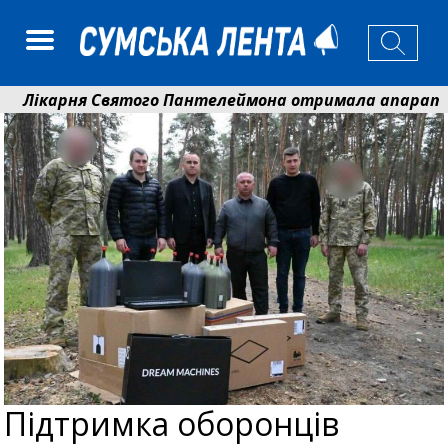
карня Святого Пантелеймона отримала апарат УЗД та
тем Кобзар вручив родинам 20 полеглих Героїв відзн
Підтримка оборонців