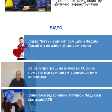
відновленню та будівництву
критичної інфраструктури
ВІДЕО
Лідер “Батьківщини” Сумщини Вадим
Лисий вітає жінок зі святом весни
За свій програш на виборах ЄС хоче
помститися сумчанам транспортним
колапсом
З’явилося відео бійки тітушок Ладухи в
магазині АТБ