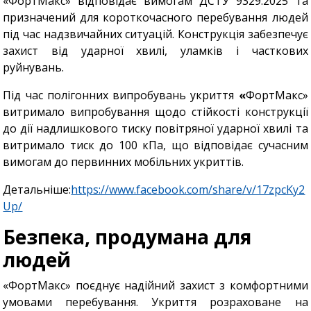
«ФортМакс» відповідає вимогам ДСТУ 9329:2025 та
призначений для короткочасного перебування людей
під час надзвичайних ситуацій. Конструкція забезпечує
захист від ударної хвилі, уламків і часткових
руйнувань.
Під час полігонних випробувань укриття
«
ФортМакс»
витримало випробування щодо стійкості конструкції
до дії надлишкового тиску повітряної ударної хвилі та
витримало тиск до 100 кПа, що відповідає сучасним
вимогам до первинних мобільних укриттів.
Детальніше:
https://www.facebook.com/share/v/17zpcKy2
Up/
Безпека, продумана для
людей
«ФортМакс» поєднує надійний захист з комфортними
умовами перебування. Укриття розраховане на