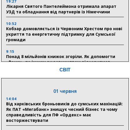
19:27
Лікарня Святого Пантелеймона отримала апарат
УЗД та обладнання від партнерів із Німеччини
10:52
Кобзар домовляється із Червоним Хрестом про нові
укриття та енергетичну підтримку для Сумської
громади
9:15
Понад 8 мільйонів книжок згоріли. Як допомогти
«Ранку» та іншим видавництвам відновитися
СВІТ
04 серпня
20:41
01 червня
Пенсійний фонд Сумщини спрямував 0,2 млрд грн
на пенсії, страхові виплати та підтримку
14:04
прифронтових громад
Від харківських броньовиків до сумських махінацій:
Як ПАТ «Мегабанк» знищує чесний бізнес та чому
справедливість для ПФ «Ордекс» має
восторжествувати
03 серпня
18:54