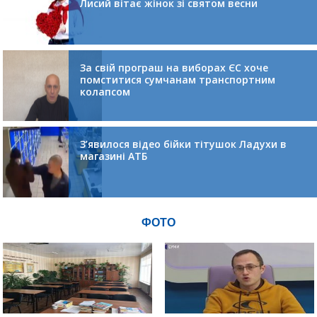
Лисий вітає жінок зі святом весни
За свій програш на виборах ЄС хоче
помститися сумчанам транспортним
колапсом
З’явилося відео бійки тітушок Ладухи в
магазині АТБ
ФОТО