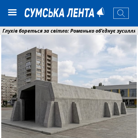
 бореться за світло: Романько об’єднує зусилля грома
йний фонд Сумщини спрямував 0,2 млрд грн на пенсії,