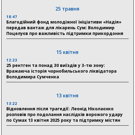
Романько розширює програму відпочинку дітей із
25 травня
прифронтової Сумщини: перша група оздоровилася
в Австрії
18:47
Благодійний фонд молодіжної ініціативи «Надія»
передав вантаж для лікарень Сум: Володимир
18:30
Поцелуєв про важливість підтримки прикордоння
Ніколаєнко: у Сумах погодили 115 компенсацій на
відновлення житла майже на 6,6 млн грн
15 квітня
31 липня
12:23
25 рентген та понад 30 виїздів у 3-тю зону:
21:01
Вражаюча історія чорнобильського ліквідатора
До 19 400 гривень на паливо: Пенсійний фонд
Володимира Сумченка
Сумщини пояснив, як отримати допомогу на зиму
17:52
«Укрексімбанк» припиняє виплату пенсій: у
13 квітня
Пенсійному фонді Сумщини пояснили, що робити
13:22
людям
Відновлення після трагедії: Леонід Ніколаєнко
розповів про подолання наслідків ворожого удару
11:00
по Сумах 13 квітня 2025 року та підтримку містян
Артем Кобзар вручив родинам 20 полеглих Героїв
відзнаки «Почесного громадянина міста Суми»