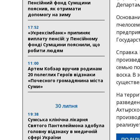
Пенсійний фонд Сумщини
Департам
пояснив, як отримати
допомогу на зиму
Основани
пчелосем
17:52
предприя
«Укрексімбанк» припиняє
виплату пенсій: у Пенсійному
Государс
фонді Сумщини пояснили, що
робити людям
Справка.
произвед
11:00
семью по 
Артем Кобзар вручив родинам
воска. В
20 полеглих Героїв відзнаки
«Почесного громадянина міста
существе
Суми»
На терри
разведен
30 липня
Ахтырско
19:38
производи
Сумська клінічна лікарня
реализует
Святого Пантелеймона здобула
головну відзнаку в медичній
сфері України
ПОДІЛ