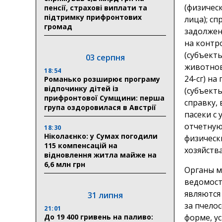
(физичес
пенсії, страхові виплати та
підтримку прифронтових
лица); сп
громад
задолжен
на контр
(субъект
03 серпня
животнов
18:54
24-сг) н
Романько розширює програму
відпочинку дітей із
(субъект
прифронтової Сумщини: перша
справку,
група оздоровилася в Австрії
пасеки с
отчетную
18:30
Ніколаєнко: у Сумах погодили
физическ
115 компенсацій на
хозяйства
відновлення житла майже на
6,6 млн грн
Органы м
ведомост
являются
31 липня
за пчелос
21:01
До 19 400 гривень на паливо:
форме, у