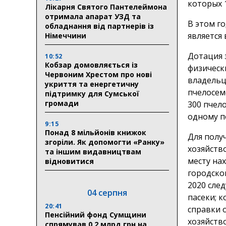
которых 1
Лікарня Святого Пантелеймона
отримала апарат УЗД та
В этом г
обладнання від партнерів із
является
Німеччини
Дотация 
10:52
Кобзар домовляється із
физическ
Червоним Хрестом про нові
владельца
укриття та енергетичну
пчелосем
підтримку для Сумської
громади
300 пчел
одному п
9:15
Понад 8 мільйонів книжок
Для полу
згоріли. Як допомогти «Ранку»
хозяйств
та іншим видавництвам
месту на
відновитися
городской
2020 сле
04 серпня
пасеки; 
20:41
справки 
Пенсійний фонд Сумщини
хозяйств
спрямував 0,2 млрд грн на