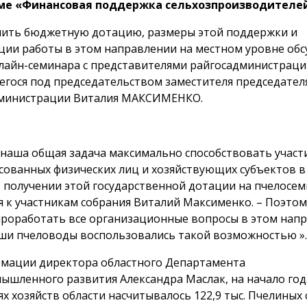
ме «Финансовая поддержка сельхозпроизводителей
чить бюджетную дотацию, размеры этой поддержки и
ции работы в этом направлении на местном уровне обс
лайн-семинара с представителями райгосадминистраци
егося под председательством заместителя председател
дминистрации Виталия МАКСИМЕНКО.
 наша общая задача максимально способствовать участ
сованных физических лиц и хозяйствующих субъектов в
в получении этой государственной дотации на пчелосем
я к участникам собрания Виталий Максименко. – Поэто
роработать все организационные вопросы в этом напр
ши пчеловоды воспользовались такой возможностью ».
мации директора областного Департамента
ышленного развития Александра Маслак, на начало год
х хозяйств области насчитывалось 122,9 тыс. Пчелиных 