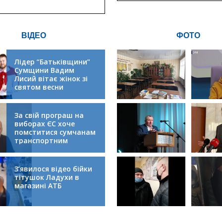
інфрастру
ВІДЕО
ФОТО
Лідер “Батьківщини”
Сумщини Вадим
Лисий вітає жінок зі
святом весни
За свій програш на
виборах ЄС хоче
помститися сумчанам
транспортним
колапсом
З’явилося відео бійки
тітушок Ладухи в
магазині АТБ