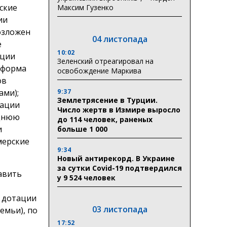
ские
Максим Гузенко
ии
озложен
04 листопада
е
10:02
кции
Зеленский отреагировал на
(форма
освобождение Маркива
ов
ами);
9:37
Землетрясение в Турции.
рации
Число жертв в Измире выросло
еднюю
до 114 человек, раненых
и
больше 1 000
мерские
9:34
Новый антирекорд. В Украине
за сутки Covid-19 подтвердился
авить
у 9 524 человек
е дотации
03 листопада
емьи), по
17:52