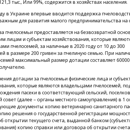
21,3 тыс., Или 99%, содержится в хозяйствах населения.
оду в Украине впервые вводится поддержка пчеловодст
 важным для развития малого предпринимательства на с
за пчелосемьи предоставляется на безвозвратной осно
им лицам и субъектам хозяйствования, которые являют
ми пчелосемей, за наличные в 2020 году от 10 до 300
ей в размере 200 гривен за пчелиную семью. При налич
осемей максимальный размер дотации составляет 60000
олучателю.
чения дотации за пчелосемьи физические лица и субъек
ования, которые являются владельцами пчелосемей, по
хождения пасеки в соответствующий сельский, поселко
 совет (далее – органы местного самоуправления) в 1 о
дующие документы: копию ветеринарно санитарного па
копию решения о государственной регистрации мощност
об открытии текущего счета, выданной банком (субъек
ования) копию справки или договора об открытии счета