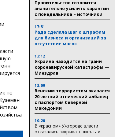
Правительство готовится
значительно усилить карантин
с понедельника – источники
ли
17:51
Рада сделала шаг к штрафам
для бизнеса и организаций за
отсутствие масок
бласти
13:12
линую
Украина находится на грани
 тонн
коронавирусной катастрофы —
зируется
Минздрав
13:09
Венским террористом оказался
ик по
20-летний этнический албанец
 Куземен
с паспортом Северной
яйством
Македонии
хозяйства
10:20
В «красном» Ужгороде власти
отказались закрывать школы и