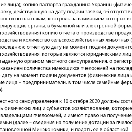
кие лица); копию паспорта гражданина Украины (физиче
равку, действующую на дату подачи заявки, об отсутств
ности по платежам, контроль за взиманием которых в
олирующие органы, в бумажной или электронной форм
ы хозяйствования) копию отчета о производстве проду
одства и количество сельскохозяйственных животных 
а последнюю отчетную дату на момент подачи документ
ы хозяйствования, которые являются юридическими лиц
 выданную органом местного самоуправления, о регист
 указанием количества имеющихся пчелосемей на посл
 дату на момент подачи документов (физические лица 
ие лица – предприниматели, в том числе семейные фер
).
естного самоуправления к 10 октября 2020 должны сост
ь физических лиц и субъектов хозяйствования, которые
 владельцами пчелосемей, и имеют право на получени
емьи (далее – сведения на получение дотации за пчелос
становленной Минэкономики, и подать ее в областной