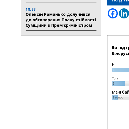
18:33
Олексій Романько долучився
до обговорення Плану стійкості
Сумщини з Прем’єр-міністром
Ви підт
Білорусі
Ні
8
Так
2
Мені ба
1
голос