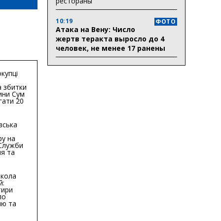
рестораны
10:19
ФОТО
Атака на Вену: Число
жертв теракта выросло до 4
человек, не менее 17 ранены
купці
 збитки
ини Сум
гати 20
гривень
вська
ру на
 Служби
я та
тури у
бласті:
кола
й:
тири
по
ню та
ву