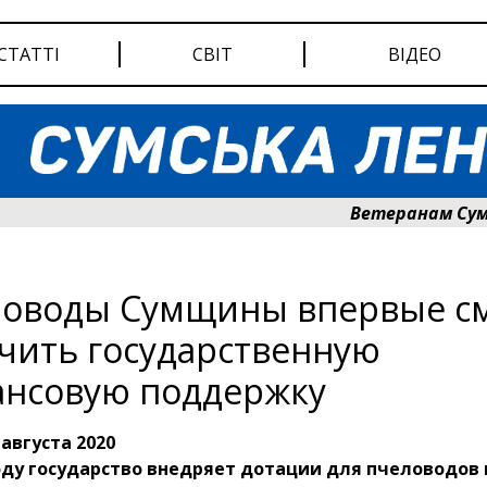
СТАТТІ
СВІТ
ВІДЕО
Ветеранам Сумщини с
оводы Сумщины впервые см
чить государственную
нсовую поддержку
 августа 2020
оду государство внедряет дотации для пчеловодов 