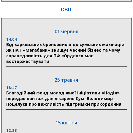
18:54
СВІТ
Романько розширює програму відпочинку дітей із
прифронтової Сумщини: перша група оздоровилася
в Австрії
01 червня
18:30
Ніколаєнко: у Сумах погодили 115 компенсацій на
14:04
відновлення житла майже на 6,6 млн грн
Від харківських броньовиків до сумських махінацій:
Як ПАТ «Мегабанк» знищує чесний бізнес та чому
справедливість для ПФ «Ордекс» має
восторжествувати
31 липня
21:01
До 19 400 гривень на паливо: Пенсійний фонд
25 травня
Сумщини пояснив, як отримати допомогу на зиму
18:47
Благодійний фонд молодіжної ініціативи «Надія»
17:52
передав вантаж для лікарень Сум: Володимир
«Укрексімбанк» припиняє виплату пенсій: у
Поцелуєв про важливість підтримки прикордоння
Пенсійному фонді Сумщини пояснили, що робити
людям
15 квітня
11:00
Артем Кобзар вручив родинам 20 полеглих Героїв
12:23
відзнаки «Почесного громадянина міста Суми»