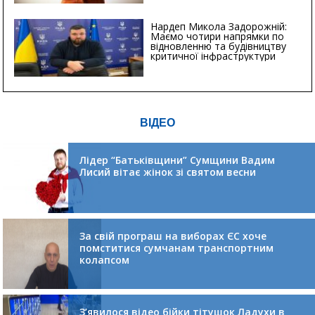
Нардеп Микола Задорожній:
Маємо чотири напрямки по
відновленню та будівництву
критичної інфраструктури
ВІДЕО
Лідер “Батьківщини” Сумщини Вадим
Лисий вітає жінок зі святом весни
За свій програш на виборах ЄС хоче
помститися сумчанам транспортним
колапсом
З’явилося відео бійки тітушок Ладухи в