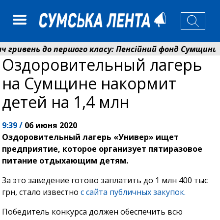
гривень до першого класу: Пенсійний фонд Сумщини ро
Оздоровительный лагерь
у Сумах погодили 115 компенсацій на відновлення жит
на Сумщине накормит
детей на 1,4 млн
9:39 /
06 июня 2020
Оздоровительный лагерь «Универ» ищет
предприятие, которое организует пятиразовое
питание отдыхающим детям.
За это заведение готово заплатить до 1 млн 400 тыс
грн, стало известно
с сайта публичных закупок.
Победитель конкурса должен обеспечить всю