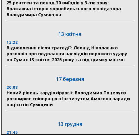
25 рентген та понад 30 виїздів у 3-тю зону:
Вражаюча історія чорнобильського ліквідатора
Володимира Сумченка
30 липня
19:38
Сумська клінічна лікарня Святого Пантелеймона
13 квітня
здобула головну відзнаку в медичній сфері України
13:22
Відновлення після трагедії: Леонід Ніколаєнко
18:33
розповів про подолання наслідків ворожого удару
Олексій Романько долучився до обговорення Плану
по Сумах 13 квітня 2025 року та підтримку містян
стійкості Сумщини з Прем’єр-міністром
18:11
17 березня
Місто посилює міжнародну співпрацю: Суми
отримали 12 потужних станцій для Пунктів обігріву
20:08
Новий рівень кардіохірургії: Володимир Поцелуєв
розширює співпрацю з Інститутом Амосова заради
пацієнтів Сумщини
13 грудня
21:45
“Внесення змін до процедури публічних закупівель має